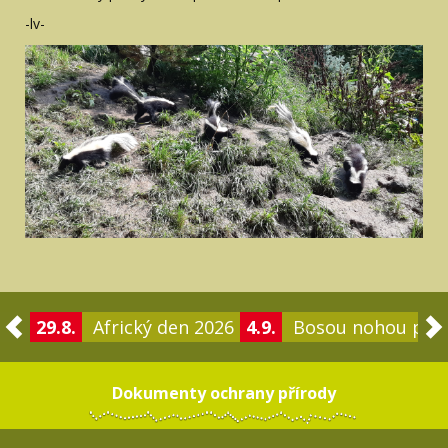
-lv-
29.8.
Africký den 2026
4.9.
Bosou nohou po 
Dokumenty ochrany přírody