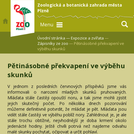
Zoologická a botanická zahrada města
Plzně
Menu
Úvodní stránka —
Expozice a zvířata
—
Zápisníky ze zoo
— Pětinásobné překvapení ve
výběhu skunků
Pětinásobné překvapení ve výběhu
skunků
V jednom z posledních červnových příspěvků jsme vás
informovali o narození mladých skunků pruhovaných.
Mláďata stále častěji opouští noru, a tak jsme mohli zjistit
jejich skutečný počet. Po několika dnech pozorování
můžeme definitivně potvrdit, že mláďat je pět. Mláďata jsou
vidět stále častěji ve výběhu poblíž nory. Zahlédnout je, je ale
stále trochu obtížné, nejvhodnější je doba krmení okolo
jedenácté hodiny. Ještě chvíli potrvá než najdeme odvahu
malé skunky pochytat, očipovat a určit pohlaví.