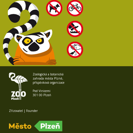
Zoologická a botanická
zahrada města Plzně,
příspěvková organizace
Pod Vinicemi
301 00 Plzeň
Zřizovatel | Founder