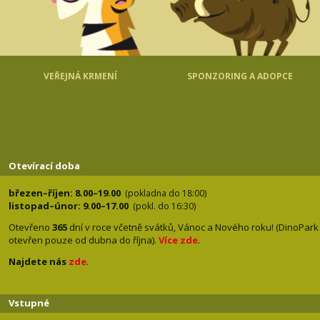
VEŘEJNÁ KRMENÍ
SPONZORING A ADOPCE
Otevírací doba
březen–říjen: 8.00–19.00
(pokladna do 18:00)
listopad–únor: 9.00–17.00
(pokl. do 16:30)
Otevřeno
365
dní v roce včetně svátků, Vánoc a Nového roku! (DinoPark
otevřen pouze od dubna do října).
Více zde
.
Najdete nás
zde
.
Vstupné