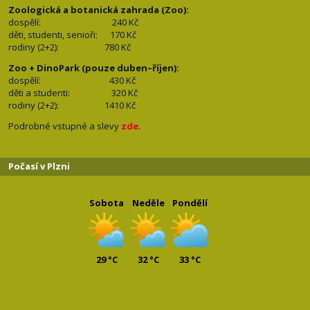
Zoologická a botanická zahrada (Zoo):
dospělí:
240 Kč
děti, studenti, senioři: 170
Kč
rodiny (2+2): 780
Kč
Zoo + DinoPark (pouze duben–říjen):
dospělí: 430
Kč
děti a studenti: 32
0 Kč
rodiny (2+2): 1410
Kč
Podrobné vstupné a slevy
zde
.
Počasí v Plzni
Sobota
Neděle
Pondělí
29 °C
32 °C
33 °C