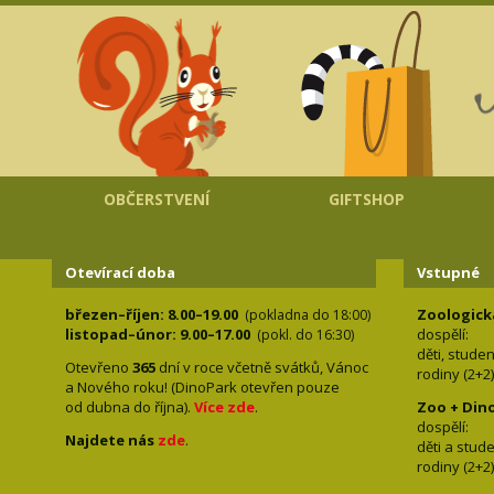
OBČERSTVENÍ
GIFTSHOP
Otevírací doba
Vstupné
březen–říjen: 8.00–19.00
Zoologick
(pokladna do 18:00)
listopad–únor: 9.00–17.00
dospělí:
(pokl. do 16:30)
děti, stude
Otevřeno
365
dní v roce včetně svátků, Vánoc
rodiny 
a Nového roku! (DinoPark otevřen pouze
od dubna do října).
Více zde
.
Zoo + Din
dospě
Najdete nás
zde
.
děti a s
rodiny 