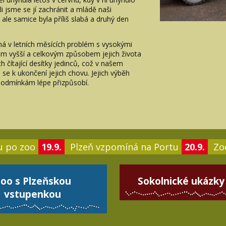
 jsme se jí zachránit a mládě naši
 ale samice byla příliš slabá a druhý den
á v letních měsících problém s vysokými
em vyšší a celkovým způsobem jejich života
ch čítající desítky jedinců, což v našem
se k ukončení jejich chovu. Jejich výběh
podmínkám lépe přizpůsobí.
u po zoo
19.9.
Plzeň vzpomíná na Portu
20.9.
Zoo
oo s Plzeňskou
Sokolnické ukázky
vstupenkou