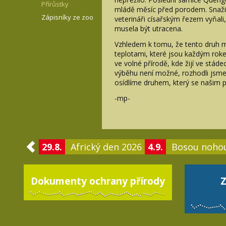
Přírůstky
mládě měsíc před porodem. Snažili
Zápisníky ze zoo
veterináři císařským řezem vyňali,
musela být utracena.
Vzhledem k tomu, že tento druh m
teplotami, které jsou každým rok
ve volné přírodě, kde žijí ve stáde
výběhu není možné, rozhodli jsme 
osídlíme druhem, který se našim 
-mp-
29.8.
Africký den 2026
4.9.
Bosou noho
Dokumenty ochrany přírody
Z