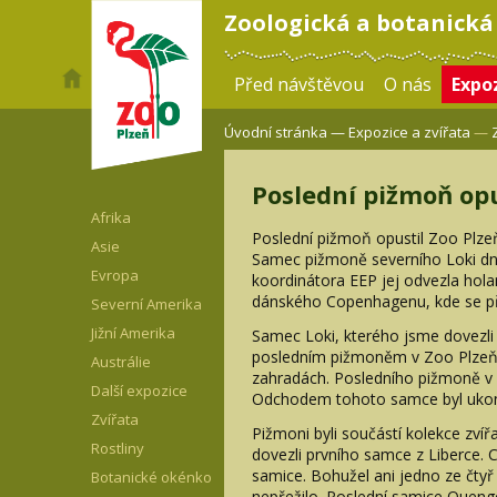
Zoologická a botanická
Před návštěvou
O nás
Expoz
Úvodní stránka —
Expozice a zvířata
—
Poslední pižmoň opu
Afrika
Poslední pižmoň opustil Zoo Plze
Asie
Samec pižmoně severního Loki dn
Evropa
koordinátora EEP jej odvezla hol
dánského Copenhagenu, kde se př
Severní Amerika
Jižní Amerika
Samec Loki, kterého jsme dovezli
posledním pižmoněm v Zoo Plzeň 
Austrálie
zahradách. Posledního pižmoně v
Další expozice
Odchodem tohoto samce byl ukonč
Zvířata
Pižmoni byli součástí kolekce zví
Rostliny
dovezli prvního samce z Liberce. C
samice. Bohužel ani jedno ze čty
Botanické okénko
nepřežilo. Poslední samice Quenge