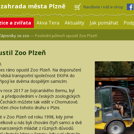
 zahrada města Plzně
Navštivte i náš e-shop
ice a zvířata
Akva Tera
Aktuality
Jak pomáhat
Pod
Zápisníky ze zoo
— Poslední pižmoň opustil Zoo Plzeň
stil Zoo Plzeň
ň
es ráno opustil Zoo Plzeň. Na doporučení
andská transportní společnost EKIPA do
ipojí ke dvěma dospělým samicím.
 v roce 2017 ze švýcarského Bernu, byl
a předposledním v českých zoologických
 Čechách můžete tak vidět v Chomutově.
en chov tohoto druhu v Plzni.
řat v Zoo Plzeň od roku 1998, kdy jsme
elkově u nás byli chováni čtyři samci a dvě
ř narozených mláďat z různých důvodů
l uhynula letos v červnu, kdy v ní uhynulo