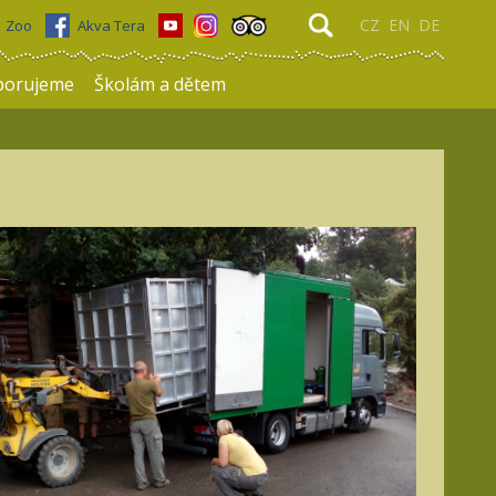
CZ
EN
DE
Zoo
Akva Tera
porujeme
Školám a dětem