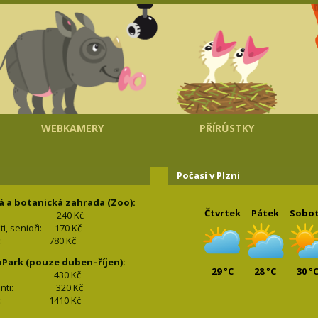
WEBKAMERY
PŘÍRŮSTKY
Počasí v Plzni
á a botanická zahrada (Zoo):
Čtvrtek
Pátek
Sobo
240 Kč
nti, senioři: 170
Kč
(2+2): 780
Kč
oPark (pouze duben–říjen):
29 °C
28 °C
30 °
lí: 430
Kč
tudenti: 32
0 Kč
(2+2): 1410
Kč