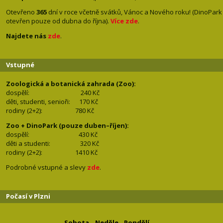
Otevřeno
365
dní v roce včetně svátků, Vánoc a Nového roku! (DinoPark
otevřen pouze od dubna do října).
Více zde
.
Najdete nás
zde
.
Vstupné
Zoologická a botanická zahrada (Zoo):
dospělí:
240 Kč
děti, studenti, senioři: 170
Kč
rodiny (2+2): 780
Kč
Zoo + DinoPark (pouze duben–říjen):
dospělí: 430
Kč
děti a studenti: 32
0 Kč
rodiny (2+2): 1410
Kč
Podrobné vstupné a slevy
zde
.
Počasí v Plzni
Sobota
Neděle
Pondělí