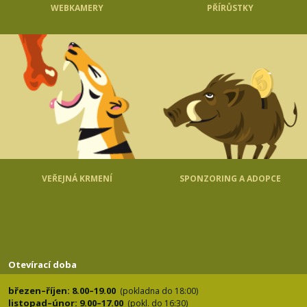
WEBKAMERY
PŘÍRŮSTKY
VEŘEJNÁ KRMENÍ
SPONZORING A ADOPCE
Otevírací doba
březen–říjen: 8.00–19.00
(pokladna do 18:00)
listopad–únor: 9.00–17.00
(pokl. do 16:30)