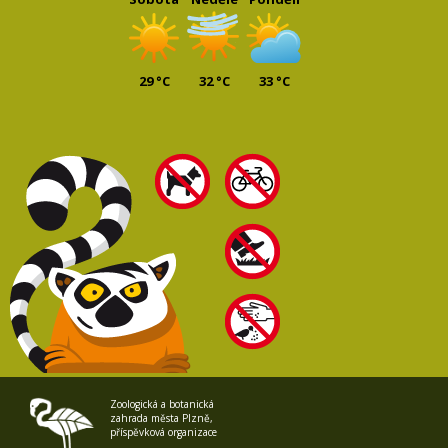
29 °C
32 °C
33 °C
Zoologická a botanická
zahrada města Plzně,
příspěvková organizace