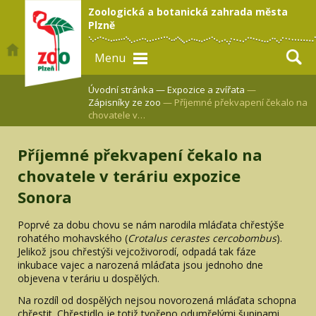
Zoologická a botanická zahrada města
Plzně
Menu
Úvodní stránka —
Expozice a zvířata
—
Zápisníky ze zoo
— Příjemné překvapení čekalo na
chovatele v…
Příjemné překvapení čekalo na
chovatele v teráriu expozice
Sonora
Poprvé za dobu chovu se nám narodila mláďata chřestýše
rohatého mohavského (
Crotalus cerastes cercobombus
).
Jelikož jsou chřestýši vejcoživorodí, odpadá tak fáze
inkubace vajec a narozená mláďata jsou jednoho dne
objevena v teráriu u dospělých.
Na rozdíl od dospělých nejsou novorozená mláďata schopna
chřestit. Chřestidlo je totiž tvořeno odumřelými šupinami,