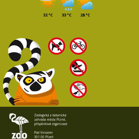
32 °C
33 °C
28 °C
Zoologická a botanická
zahrada města Plzně,
příspěvková organizace
Pod Vinicemi
301 00 Plzeň