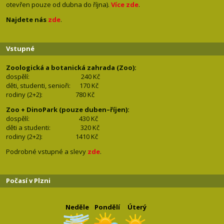
otevřen pouze od dubna do října).
Více zde
.
Najdete nás
zde
.
Vstupné
Zoologická a botanická zahrada (Zoo):
dospělí:
240 Kč
děti, studenti, senioři: 170
Kč
rodiny (2+2): 780
Kč
Zoo + DinoPark (pouze duben–říjen):
dospělí: 430
Kč
děti a studenti: 32
0 Kč
rodiny (2+2): 1410
Kč
Podrobné vstupné a slevy
zde
.
Počasí v Plzni
Neděle
Pondělí
Úterý