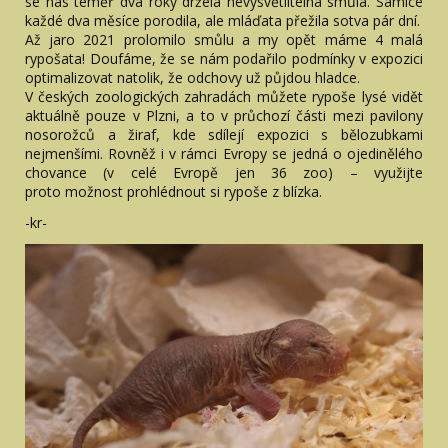
se nás téměř dva roky držela nevysvětlitelná smůla. Samice
každé dva měsíce porodila, ale mláďata přežila sotva pár dní.
Až jaro 2021 prolomilo smůlu a my opět máme 4 malá
rypošata! Doufáme, že se nám podařilo podmínky v expozici
optimalizovat natolik, že odchovy už půjdou hladce.
V českých zoologických zahradách můžete rypoše lysé vidět
aktuálně pouze v Plzni, a to v průchozí části mezi pavilony
nosorožců a žiraf, kde sdílejí expozici s bělozubkami
nejmenšími. Rovněž i v rámci Evropy se jedná o ojedinělého
chovance (v celé Evropě jen 36 zoo) – využijte
proto možnost prohlédnout si rypoše z blízka.
-kr-