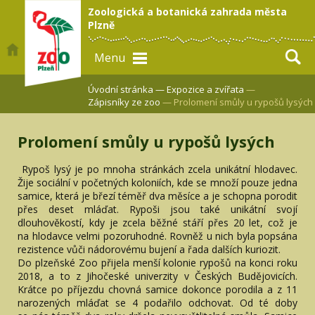
Zoologická a botanická zahrada města
Plzně
Menu
Úvodní stránka —
Expozice a zvířata
—
Zápisníky ze zoo
— Prolomení smůly u rypošů lysých
Prolomení smůly u rypošů lysých
Rypoš lysý je po mnoha stránkách zcela unikátní hlodavec.
Žije sociální v početných koloniích, kde se množí pouze jedna
samice, která je březí téměř dva měsíce a je schopna porodit
přes deset mláďat. Rypoši jsou také unikátní svojí
dlouhověkostí, kdy je zcela běžné stáří přes 20 let, což je
na hlodavce velmi pozoruhodné. Rovněž u nich byla popsána
rezistence vůči nádorovému bujení a řada dalších kuriozit.
Do plzeňské Zoo přijela menší kolonie rypošů na konci roku
2018, a to z Jihočeské univerzity v Českých Budějovicích.
Krátce po příjezdu chovná samice dokonce porodila a z 11
narozených mláďat se 4 podařilo odchovat. Od té doby