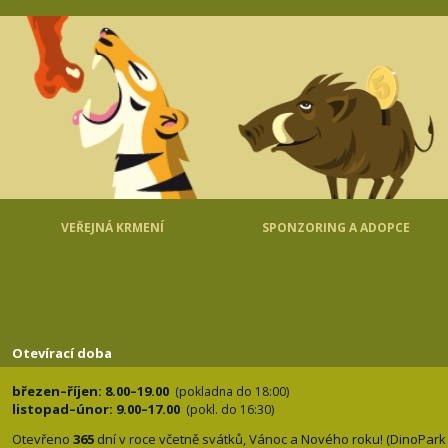
VEŘEJNÁ KRMENÍ
SPONZORING A ADOPCE
Otevírací doba
březen–říjen: 8.00–19.00
(pokladna do 18:00)
listopad–únor: 9.00–17.00
(pokl. do 16:30)
Otevřeno
365
dní v roce včetně svátků, Vánoc a Nového roku! (DinoPark