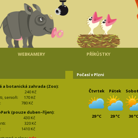
WEBKAMERY
PŘÍRŮSTKY
Počasí v Plzni
á a botanická zahrada (Zoo):
Čtvrtek
Pátek
Sobo
240 Kč
nti, senioři: 170
Kč
(2+2): 780
Kč
oPark (pouze duben–říjen):
29 °C
29 °C
30 °
lí: 430
Kč
tudenti: 32
0 Kč
(2+2): 1410
Kč