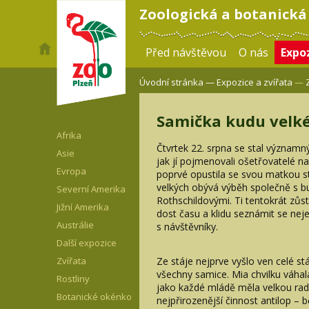
Zoologická a botanická
Před návštěvou
O nás
Expoz
Úvodní stránka —
Expozice a zvířata
—
Samička kudu velk
Afrika
Čtvrtek 22. srpna se stal význam
Asie
jak jí pojmenovali ošetřovatelé n
Evropa
poprvé opustila se svou matkou st
velkých obývá výběh společně s bu
Severní Amerika
Rothschildovými. Ti tentokrát zůs
Jižní Amerika
dost času a klidu seznámit se ne
Austrálie
s návštěvníky.
Další expozice
Ze stáje nejprve vyšlo ven celé
Zvířata
všechny samice. Mia chvilku váhal
Rostliny
jako každé mládě měla velkou rado
Botanické okénko
nejpřirozenější činnost antilop –