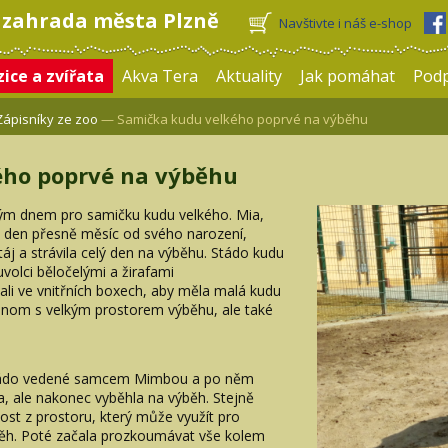
 zahrada města Plzně
Navštivte i náš e-shop
ice a zvířata
Akva Tera
Aktuality
Jak pomáhat
Pod
Zápisníky ze zoo
— Samička kudu velkého poprvé na výběhu
ého poprvé na výběhu
ným dnem pro samičku kudu velkého. Mia,
a den přesně měsíc od svého narození,
áj a strávila celý den na výběhu. Stádo kudu
volci běločelými a žirafami
tali ve vnitřních boxech, aby měla malá kudu
jenom s velkým prostorem výběhu, ale také
 stádo vedené samcem Mimbou a po něm
a, ale nakonec vyběhla na výběh. Stejně
st z prostoru, který může využít pro
 běh. Poté začala prozkoumávat vše kolem