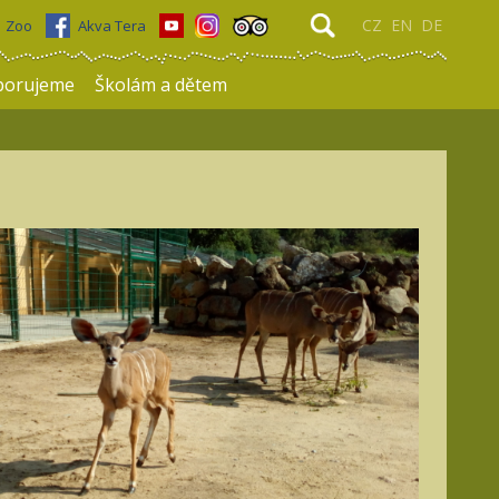
CZ
EN
DE
Zoo
Akva Tera
porujeme
Školám a dětem