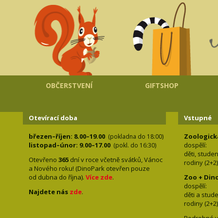
OBČERSTVENÍ
GIFTSHOP
Otevírací doba
Vstupné
březen–říjen: 8.00–19.00
Zoologick
(pokladna do 18:00)
listopad–únor: 9.00–17.00
dospělí:
(pokl. do 16:30)
děti, stude
Otevřeno
365
dní v roce včetně svátků, Vánoc
rodiny 
a Nového roku! (DinoPark otevřen pouze
od dubna do října).
Více zde
.
Zoo + Din
dospě
Najdete nás
zde
.
děti a s
rodiny 