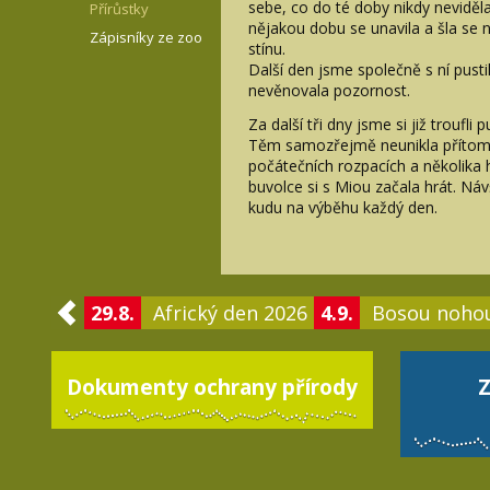
sebe, co do té doby nikdy neviděla
Přírůstky
nějakou dobu se unavila a šla se 
Zápisníky ze zoo
stínu.
Další den jsme společně s ní pustil
nevěnovala pozornost.
Za další tři dny jsme si již troufli
Těm samozřejmě neunikla přítomn
počátečních rozpacích a několika h
buvolce si s Miou začala hrát. Ná
kudu na výběhu každý den.
29.8.
Africký den 2026
4.9.
Bosou noho
Dokumenty ochrany přírody
Z