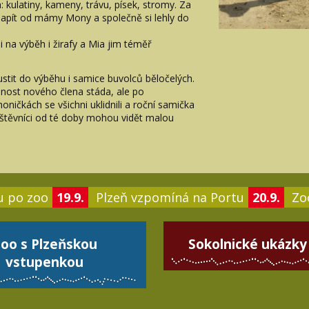
: kulatiny, kameny, trávu, písek, stromy. Za
napít od mámy Mony a společně si lehly do
i na výběh i žirafy a Mia jim téměř
 pustit do výběhu i samice buvolců běločelých.
ost nového člena stáda, ale po
oničkách se všichni uklidnili a roční samička
vštěvníci od té doby mohou vidět malou
u po zoo
19.9.
Plzeň vzpomíná na Portu
20.9.
Zoo
oo s Plzeňskou
Sokolnické ukázky
vstupenkou