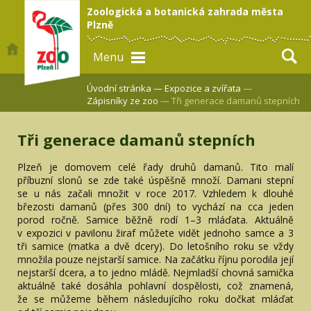
Zoologická a botanická zahrada města
Plzně
Menu
Úvodní stránka —
Expozice a zvířata
—
Zápisníky ze zoo
— Tři generace damanů stepních
Tři generace damanů stepních
Plzeň je domovem celé řady druhů damanů. Tito malí
příbuzní slonů se zde také úspěšně množí. Damani stepní
se u nás začali množit v roce 2017. Vzhledem k dlouhé
březosti damanů (přes 300 dní) to vychází na cca jeden
porod ročně. Samice běžně rodí 1–3 mláďata. Aktuálně
v expozici v pavilonu žiraf můžete vidět jednoho samce a 3
tři samice (matka a dvě dcery). Do letošního roku se vždy
množila pouze nejstarší samice. Na začátku říjnu porodila její
nejstarší dcera, a to jedno mládě. Nejmladší chovná samička
aktuálně také dosáhla pohlavní dospělosti, což znamená,
že se můžeme během následujícího roku dočkat mláďat