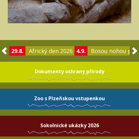
29.8.
Africký den 2026
4.9.
Bosou nohou po 
Dokumenty ochrany přírody
Zoo s Plzeňskou vstupenkou
Sokolnické ukázky 2026