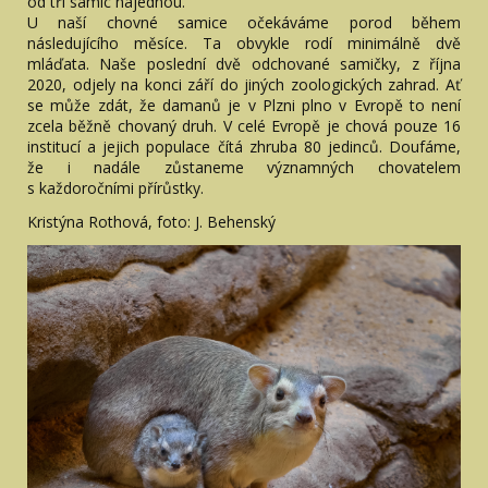
od tří samic najednou.
U naší chovné samice očekáváme porod během
následujícího měsíce. Ta obvykle rodí minimálně dvě
mláďata. Naše poslední dvě odchované samičky, z října
2020, odjely na konci září do jiných zoologických zahrad. Ať
se může zdát, že damanů je v Plzni plno v Evropě to není
zcela běžně chovaný druh. V celé Evropě je chová pouze 16
institucí a jejich populace čítá zhruba 80 jedinců. Doufáme,
že i nadále zůstaneme významných chovatelem
s každoročními přírůstky.
Kristýna Rothová, foto: J. Behenský