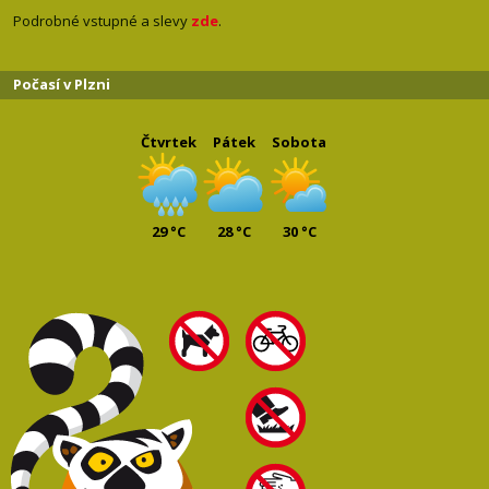
Podrobné vstupné a slevy
zde
.
Počasí v Plzni
Čtvrtek
Pátek
Sobota
29 °C
28 °C
30 °C