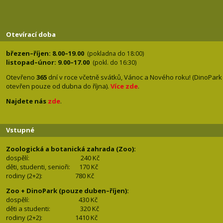
Otevírací doba
březen–říjen: 8.00–19.00
(pokladna do 18:00)
listopad–únor: 9.00–17.00
(pokl. do 16:30)
Otevřeno
365
dní v roce včetně svátků, Vánoc a Nového roku! (DinoPark
otevřen pouze od dubna do října).
Více zde
.
Najdete nás
zde
.
Vstupné
Zoologická a botanická zahrada (Zoo):
dospělí:
240 Kč
děti, studenti, senioři: 170
Kč
rodiny (2+2): 780
Kč
Zoo + DinoPark (pouze duben–říjen):
dospělí: 430
Kč
děti a studenti: 32
0 Kč
rodiny (2+2): 1410
Kč