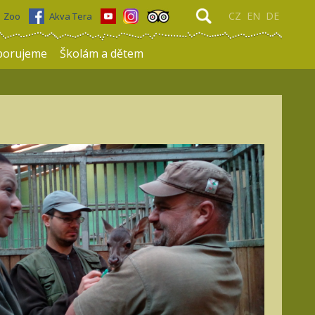
CZ
EN
DE
Zoo
Akva Tera
porujeme
Školám a dětem