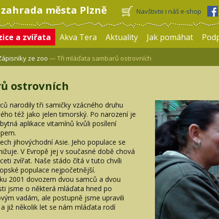
 zahrada města Plzně
Navštivte i náš e-shop
ice a zvířata
Akva Tera
Aktuality
Jak pomáhat
Pod
Zápisníky ze zoo
— Tři mláďata sambarů ostrovních
ů ostrovních
ců narodily tři samičky vzácného druhu
ho též jako jelen timorský. Po narození je
ytná aplikace vitamínů kvůli posílení
ipem.
vech jihovýchodní Asie. Jeho populace se
snižuje. V Evropě jej v současné době chová
ti zvířat. Naše stádo čítá v tuto chvíli
vropské populace nejpočetnější.
roku 2001 dovozem dvou samců a dvou
osti jsme o některá mláďata hned po
jovým vadám, ale postupně jsme upravili
a již několik let se nám mláďata rodí