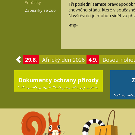
Přírůstky
Tři poslední samice pravděpodobn
chovného stáda, které v současné
Zápisníky ze zoo
Návštěvníci je mohou vidět za př
-mp-
29.8.
Africký den 2026
4.9.
Bosou noho
Dokumenty ochrany přírody
Z