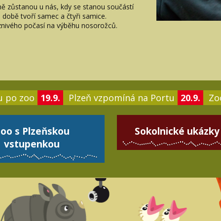
ě zůstanou u nás, kdy se stanou součástí
 době tvoří samec a čtyři samice.
íznivého počasí na výběhu nosorožců.
u po zoo
19.9.
Plzeň vzpomíná na Portu
20.9.
Zoo
oo s Plzeňskou
Sokolnické ukázky
vstupenkou