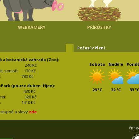
WEBKAMERY
PŘÍRŮSTKY
Počasí v Plzni
á a botanická zahrada (Zoo):
Sobota
Neděle
Pondě
240 Kč
nti, senioři: 170
Kč
(2+2): 780
Kč
oPark (pouze duben–říjen):
29 °C
32 °C
33 °
lí: 430
Kč
tudenti: 32
0 Kč
(2+2): 1410
Kč
stupné a slevy
zde
.
Členst