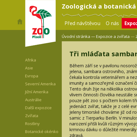
Zoologická a botanická
Před návštěvou
O nás
Expoz
Úvodní stránka —
Expozice a zvířata
—
Tři mláďata sambar
Afrika
Během září se v pavilonu nosorož
Asie
jelena, sambara ostrovního, známé
Evropa
čekala kontrola veterinářem a nezb
imunity a samozřejmě označení č
Severní Amerika
Tento druh žije na několika ostro
Jižní Amerika
vlivem činnosti člověka neustále 
Austrálie
pouze pět zoo s počtem kolem třice
jedenáct zvířat, takže je z celé e
Další expozice
Jeleny timorské chováme již od 
Zvířata
samic z Tierparku Berlín. V minul
narození přišli kvůli různým vývo
Rostliny
krmnou dávku o důležité minerály 
Botanické okénko
zdravá.