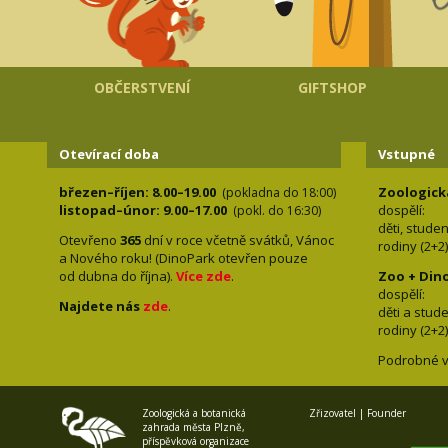
OBČERSTVENÍ
GIFTSHOP
Otevírací doba
Vstupné
březen–říjen: 8.00–19.00
Zoologick
(pokladna do 18:00)
listopad–únor: 9.00–17.00
dospělí:
(pokl. do 16:30)
děti, stude
Otevřeno
365
dní v roce včetně svátků, Vánoc
rodiny 
a Nového roku! (DinoPark otevřen pouze
od dubna do října).
Více zde
.
Zoo + Din
dospě
Najdete nás
zde
.
děti a s
rodiny 
Podrobné v
Zoologická a botanická
Zřizovatel | Founder
zahrada města Plzně,
příspěvková organizace