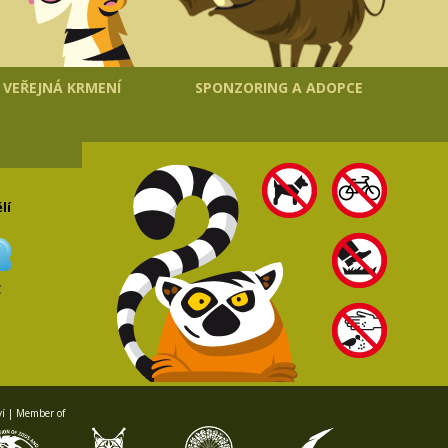
VEŘEJNÁ KRMENÍ
SPONZORING A ADOPCE
lí
C
ví | Member of