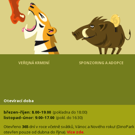
VEŘEJNÁ KRMENÍ
SPONZORING A ADOPCE
Otevírací doba
březen–říjen: 8.00–19.00
(pokladna do 18:00)
listopad–únor: 9.00–17.00
(pokl. do 16:30)
Otevřeno
365
dní v roce včetně svátků, Vánoc a Nového roku! (DinoPark
otevřen pouze od dubna do října).
Více zde
.