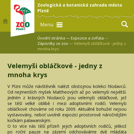
Zoologická a botanická zahrada města
Plzně
Menu
Úvodní stránka —
Expozice a zvířata
—
Zápisníky ze zoo
— Velemyši obláčkové - jedny z
mnoha krys
Velemyši obláčkové - jedny z
mnoha krys
V Plzni může návštěvník nalézt obstojnou kolekci hlodavců.
Od nejmenších myšek Mattheových až po velemyši největší.
Jedním z krásných hlodavců jsou velemyši obláčkové, jež
se těší velké oblibě i mezi adoptivními rodiči. Velemyši
obláčkové chováme od roku 2009. Aktuálně bohužel nejsou
vystavovány, neboť uvolnili expozici prostorově náročnějším
kočkám palawanským.
O to více nás těší přízeň jejich adoptivních rodičů, jelikož
po roční pauze na zázemí odchováváme dvě mláďata