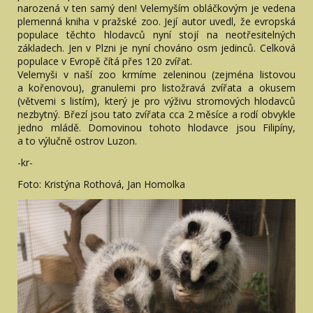
narozená v ten samý den! Velemyším obláčkovým je vedena
plemenná kniha v pražské zoo. Její autor uvedl, že evropská
populace těchto hlodavců nyní stojí na neotřesitelných
základech. Jen v Plzni je nyní chováno osm jedinců. Celková
populace v Evropě čítá přes 120 zvířat.
Velemyši v naší zoo krmíme zeleninou (zejména listovou
a kořenovou), granulemi pro listožravá zvířata a okusem
(větvemi s listím), který je pro výživu stromových hlodavců
nezbytný. Březí jsou tato zvířata cca 2 měsíce a rodí obvykle
jedno mládě. Domovinou tohoto hlodavce jsou Filipíny,
a to výlučně ostrov Luzon.
-kr-
Foto: Kristýna Rothová, Jan Homolka