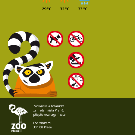
29 °C
32 °C
33 °C
Zoologická a botanická
zahrada města Plzně,
příspěvková organizace
Pod Vinicemi
301 00 Plzeň