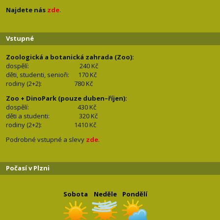
Najdete nás
zde
.
Vstupné
Zoologická a botanická zahrada (Zoo):
dospělí:
240 Kč
děti, studenti, senioři: 170
Kč
rodiny (2+2): 780
Kč
Zoo + DinoPark (pouze duben–říjen):
dospělí: 430
Kč
děti a studenti: 32
0 Kč
rodiny (2+2): 1410
Kč
Podrobné vstupné a slevy
zde
.
Počasí v Plzni
Sobota
Neděle
Pondělí