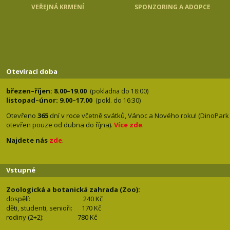
VEŘEJNÁ KRMENÍ
SPONZORING A ADOPCE
Otevírací doba
březen–říjen: 8.00–19.00
(pokladna do 18:00)
listopad–únor: 9.00–17.00
(pokl. do 16:30)
Otevřeno
365
dní v roce včetně svátků, Vánoc a Nového roku! (DinoPark
otevřen pouze od dubna do října).
Více zde
.
Najdete nás
zde
.
Vstupné
Zoologická a botanická zahrada (Zoo):
dospělí:
240 Kč
děti, studenti, senioři: 170
Kč
rodiny (2+2): 780
Kč