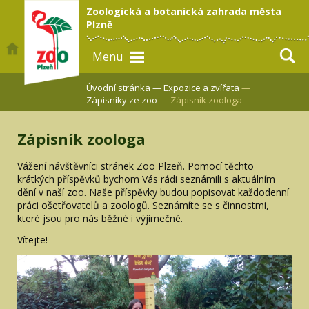
Zoologická a botanická zahrada města
Plzně
Menu
Úvodní stránka —
Expozice a zvířata
—
Zápisníky ze zoo
— Zápisník zoologa
Zápisník zoologa
Vážení návštěvníci stránek Zoo Plzeň. Pomocí těchto
krátkých příspěvků bychom Vás rádi seznámili s aktuálním
dění v naší zoo. Naše příspěvky budou popisovat každodenní
práci ošetřovatelů a zoologů. Seznámíte se s činnostmi,
které jsou pro nás běžné i výjimečné.
Vítejte!