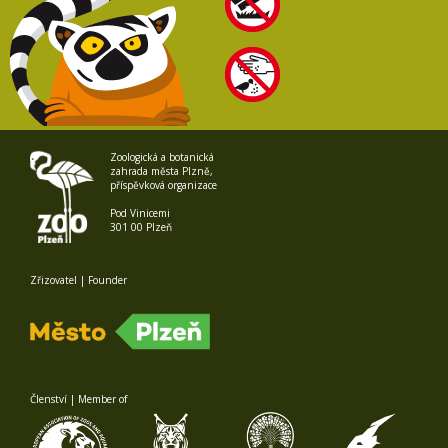
Zoologická a botanická
zahrada města Plzně,
příspěvková organizace
Pod Vinicemi
301 00 Plzeň
Zřizovatel | Founder
Členství | Member of