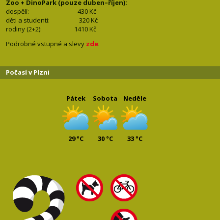
Zoo + DinoPark (pouze duben–říjen):
dospělí: 430
Kč
děti a studenti: 32
0 Kč
rodiny (2+2): 1410
Kč
Podrobné vstupné a slevy
zde
.
Počasí v Plzni
Pátek
Sobota
Neděle
29 °C
30 °C
33 °C