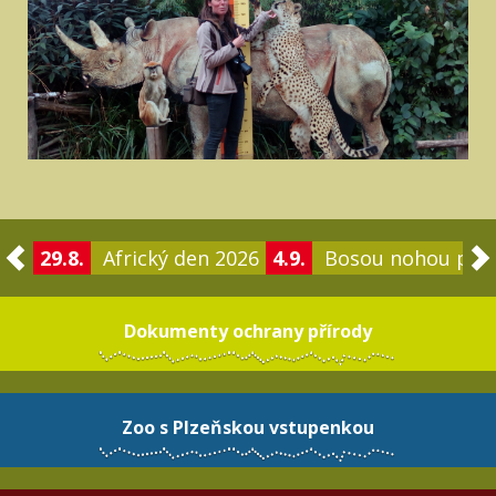
29.8.
Africký den 2026
4.9.
Bosou nohou po 
Dokumenty ochrany přírody
Zoo s Plzeňskou vstupenkou