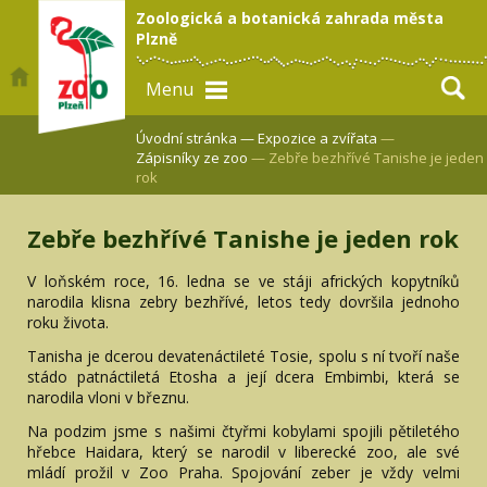
Zoologická a botanická zahrada města
Plzně
Menu
Úvodní stránka —
Expozice a zvířata
—
Zápisníky ze zoo
— Zebře bezhřívé Tanishe je jeden
rok
Zebře bezhřívé Tanishe je jeden rok
V loňském roce, 16. ledna se ve stáji afrických kopytníků
narodila klisna zebry bezhřívé, letos tedy dovršila jednoho
roku života.
Tanisha je dcerou devatenáctileté Tosie, spolu s ní tvoří naše
stádo patnáctiletá Etosha a její dcera Embimbi, která se
narodila vloni v březnu.
Na podzim jsme s našimi čtyřmi kobylami spojili pětiletého
hřebce Haidara, který se narodil v liberecké zoo, ale své
mládí prožil v Zoo Praha. Spojování zeber je vždy velmi