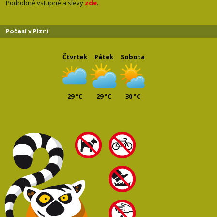
Podrobné vstupné a slevy
zde
.
Počasí v Plzni
Čtvrtek
Pátek
Sobota
29 °C
29 °C
30 °C