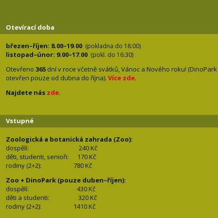
Otevírací doba
březen–říjen: 8.00–19.00
(pokladna do 18:00)
listopad–únor: 9.00–17.00
(pokl. do 16:30)
Otevřeno
365
dní v roce včetně svátků, Vánoc a Nového roku! (DinoPark
otevřen pouze od dubna do října).
Více zde
.
Najdete nás
zde
.
Vstupné
Zoologická a botanická zahrada (Zoo):
dospělí:
240 Kč
děti, studenti, senioři: 170
Kč
rodiny (2+2): 780
Kč
Zoo + DinoPark (pouze duben–říjen):
dospělí: 430
Kč
děti a studenti: 32
0 Kč
rodiny (2+2): 1410
Kč