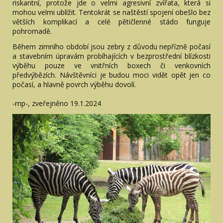
riskantní, protože jde o velmi agresivní zvířata, která si
mohou velmi ublížit. Tentokrát se naštěstí spojení obešlo bez
větších komplikací a celé pětičlenné stádo funguje
pohromadě.
Během zimního období jsou zebry z důvodu nepřízně počasí
a stavebním úpravám probíhajících v bezprostřední blízkosti
výběhu pouze ve vnitřních boxech či venkovních
předvýbězích. Návštěvníci je budou moci vidět opět jen co
počasí, a hlavně povrch výběhu dovolí.
-mp-, zveřejněno 19.1.2024