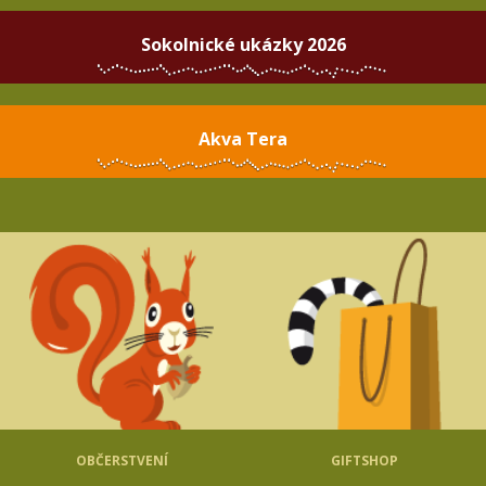
Sokolnické ukázky 2026
Akva Tera
OBČERSTVENÍ
GIFTSHOP