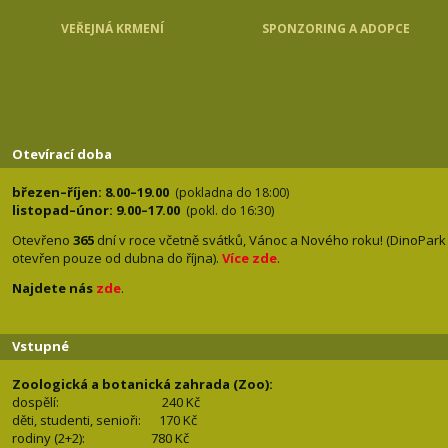
VEŘEJNÁ KRMENÍ
SPONZORING A ADOPCE
Otevírací doba
březen–říjen: 8.00–19.00
(pokladna do 18:00)
listopad–únor: 9.00–17.00
(pokl. do 16:30)
Otevřeno
365
dní v roce včetně svátků, Vánoc a Nového roku! (DinoPark
otevřen pouze od dubna do října).
Více zde
.
Najdete nás
zde
.
Vstupné
Zoologická a botanická zahrada (Zoo):
dospělí:
240 Kč
děti, studenti, senioři: 170
Kč
rodiny (2+2): 780
Kč