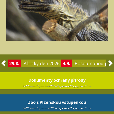
29.8.
Africký den 2026
4.9.
Bosou nohou po 
Dokumenty ochrany přírody
Zoo s Plzeňskou vstupenkou