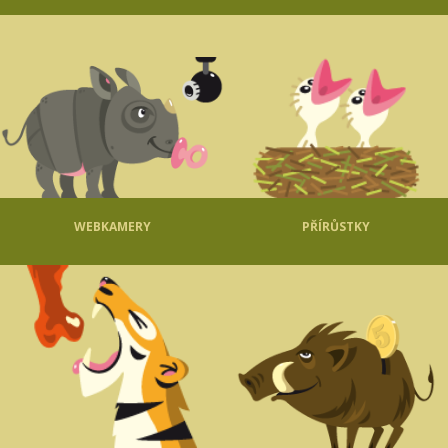
WEBKAMERY
PŘÍRŮSTKY