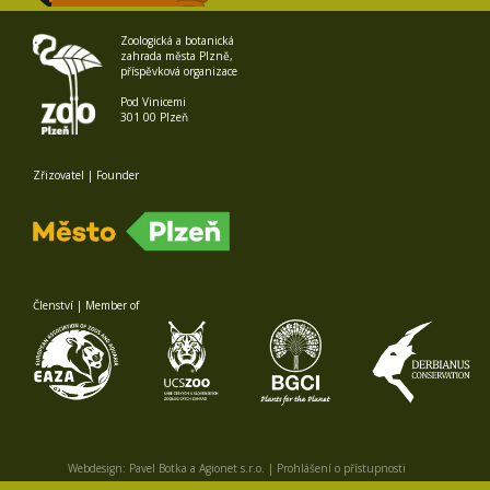
Zoologická a botanická
zahrada města Plzně,
příspěvková organizace
Pod Vinicemi
301 00 Plzeň
Zřizovatel | Founder
Členství | Member of
Webdesign:
Pavel Botka
a
Agionet s.r.o.
|
Prohlášení o přístupnosti