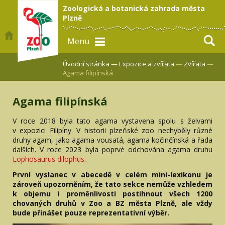
Zoologická a botanická zahrada města
Plzně
Menu
Úvodní stránka —
Expozice a zvířata
—
Zvířata
—
Agama filipínská
Agama filipínská
V roce 2018 byla tato agama vystavena spolu s želvami
v expozici Filipíny. V historii plzeňské zoo nechyběly různé
druhy agam, jako agama vousatá, agama kočinčínská a řada
dalších. V roce 2023 byla poprvé odchována agama druhu
Lophosaurus dilophus
.
První vyslanec v abecedě v celém mini-lexikonu je
zároveň upozorněním, že tato sekce nemůže vzhledem
k objemu i proměnlivosti postihnout všech 1200
chovaných druhů v Zoo a BZ města Plzně, ale vždy
bude přinášet pouze reprezentativní výběr.