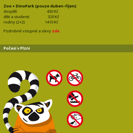
Zoo + DinoPark (pouze duben–říjen):
dospělí: 430
Kč
děti a studenti: 32
0 Kč
rodiny (2+2): 1410
Kč
Podrobné vstupné a slevy
zde
.
Počasí v Plzni