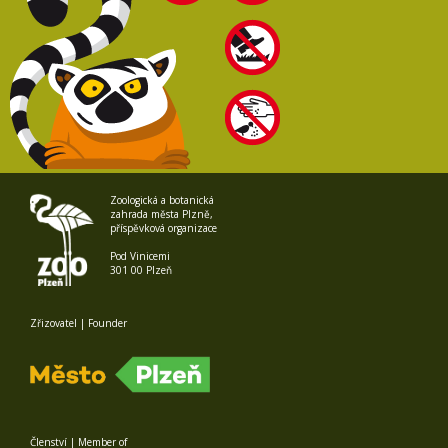
Zoologická a botanická
zahrada města Plzně,
příspěvková organizace
Pod Vinicemi
301 00 Plzeň
Zřizovatel | Founder
Členství | Member of