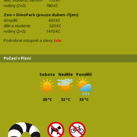
děti, studenti, senioři: 170
Kč
rodiny (2+2): 780
Kč
Zoo + DinoPark (pouze duben–říjen):
dospělí: 430
Kč
děti a studenti: 32
0 Kč
rodiny (2+2): 1410
Kč
Podrobné vstupné a slevy
zde
.
Počasí v Plzni
Sobota
Neděle
Pondělí
29 °C
32 °C
33 °C