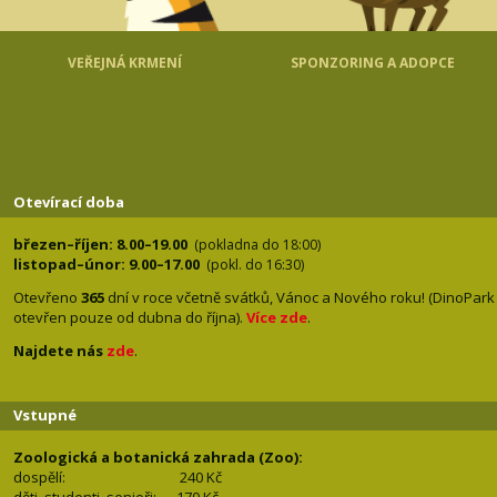
VEŘEJNÁ KRMENÍ
SPONZORING A ADOPCE
Otevírací doba
březen–říjen: 8.00–19.00
(pokladna do 18:00)
listopad–únor: 9.00–17.00
(pokl. do 16:30)
Otevřeno
365
dní v roce včetně svátků, Vánoc a Nového roku! (DinoPark
otevřen pouze od dubna do října).
Více zde
.
Najdete nás
zde
.
Vstupné
Zoologická a botanická zahrada (Zoo):
dospělí:
240 Kč