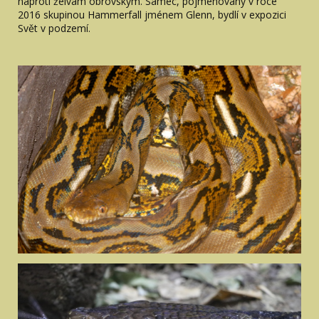
naproti želvám obrovským. Samec, pojmenovaný v roce
2016 skupinou Hammerfall jménem Glenn, bydlí v expozici
Svět v podzemí.