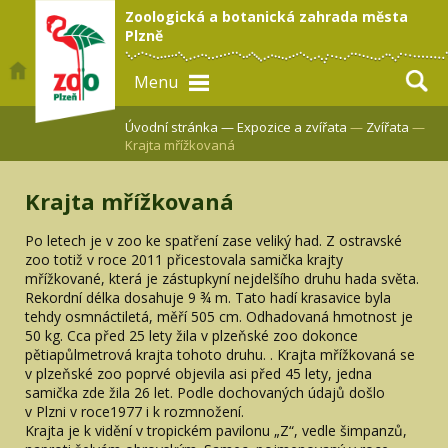
Zoologická a botanická zahrada města
Plzně
Menu
Úvodní stránka —
Expozice a zvířata
—
Zvířata
—
Krajta mřížkovaná
Krajta mřížkovaná
Po letech je v zoo ke spatření zase veliký had. Z ostravské
zoo totiž v roce 2011 přicestovala samička krajty
mřížkované, která je zástupkyní nejdelšího druhu hada světa.
Rekordní délka dosahuje 9 ¾ m. Tato hadí krasavice byla
tehdy osmnáctiletá, měří 505 cm. Odhadovaná hmotnost je
50 kg. Cca před 25 lety žila v plzeňské zoo dokonce
pětiapůlmetrová krajta tohoto druhu. . Krajta mřížkovaná se
v plzeňské zoo poprvé objevila asi před 45 lety, jedna
samička zde žila 26 let. Podle dochovaných údajů došlo
v Plzni v roce1977 i k rozmnožení.
Krajta je k vidění v tropickém pavilonu „Z“, vedle šimpanzů,