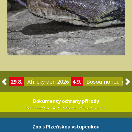
29.8.
Africký den 2026
4.9.
Bosou nohou po 
Dokumenty ochrany přírody
Zoo s Plzeňskou vstupenkou