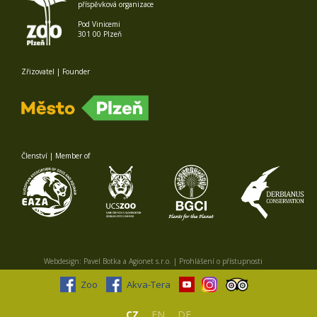
příspěvková organizace
Pod Vinicemi
301 00 Plzeň
Zřizovatel | Founder
Členství | Member of
Webdesign:
Pavel Botka
a
Agionet s.r.o.
|
Prohlášení o přístupnosti
Zoo
Akva-Tera
CZ
EN
DE