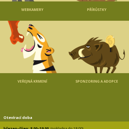
WEBKAMERY
PŘÍRŮSTKY
VEŘEJNÁ KRMENÍ
SPONZORING A ADOPCE
Otevírací doba
březen–říjen: 8.00–19.00
(pokladna do 18:00)