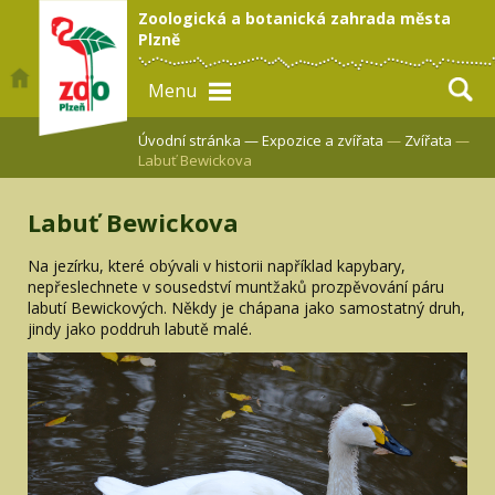
Zoologická a botanická zahrada města
Plzně
Menu
Úvodní stránka —
Expozice a zvířata
—
Zvířata
—
Labuť Bewickova
Labuť Bewickova
Na jezírku, které obývali v historii například kapybary,
nepřeslechnete v sousedství muntžaků prozpěvování páru
labutí Bewickových. Někdy je chápana jako samostatný druh,
jindy jako poddruh labutě malé.