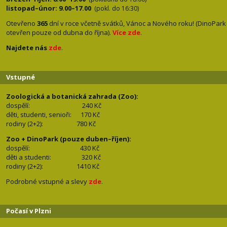
listopad–únor: 9.00–17.00
(pokl. do 16:30)
Otevřeno
365
dní v roce včetně svátků, Vánoc a Nového roku! (DinoPark
otevřen pouze od dubna do října).
Více zde
.
Najdete nás
zde
.
Vstupné
Zoologická a botanická zahrada (Zoo):
dospělí:
240 Kč
děti, studenti, senioři: 170
Kč
rodiny (2+2): 780
Kč
Zoo + DinoPark (pouze duben–říjen):
dospělí: 430
Kč
děti a studenti: 32
0 Kč
rodiny (2+2): 1410
Kč
Podrobné vstupné a slevy
zde
.
Počasí v Plzni