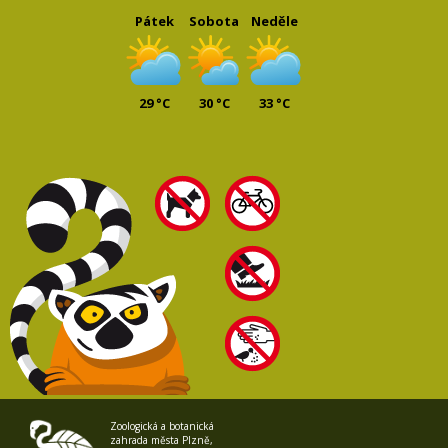
Pátek
Sobota
Neděle
29 °C
30 °C
33 °C
Zoologická a botanická
zahrada města Plzně,