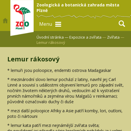
Zoologická a botanická zahrada města
Plzně
Menu
Úvodní stránka —
Expozice a zvířata
—
Zvířata
—
Lemur rákosový
Lemur rákosový
* lemuři jsou poloopice, endemiti ostrova Madagaskar
* mezinárodní slovo lemur pochází z latiny, navrhl jej Carl
Linné a souvisí s událostmi objevení lemurů pro západní svět,
nočním životem některých druhů, vedoucím až k vystrašení
prvních námořníků a zejména vírou Malgašů v reinkarnaci;
původně označovalo duchy či duše
* mezi další poloopice Afriky a Asie patří komby, lori, outloni,
poto či nártouni
* lemur kata patří mezi nejnámější zvířata světa;
do povědomí jej přivedla série kreslených pohádek; je i velmi