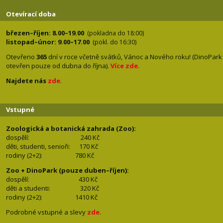
Otevírací doba
březen–říjen: 8.00–19.00
(pokladna do 18:00)
listopad–únor: 9.00–17.00
(pokl. do 16:30)
Otevřeno
365
dní v roce včetně svátků, Vánoc a Nového roku! (DinoPark
otevřen pouze od dubna do října).
Více zde
.
Najdete nás
zde
.
Vstupné
Zoologická a botanická zahrada (Zoo):
dospělí:
240 Kč
děti, studenti, senioři: 170
Kč
rodiny (2+2): 780
Kč
Zoo + DinoPark (pouze duben–říjen):
dospělí: 430
Kč
děti a studenti: 32
0 Kč
rodiny (2+2): 1410
Kč
Podrobné vstupné a slevy
zde
.