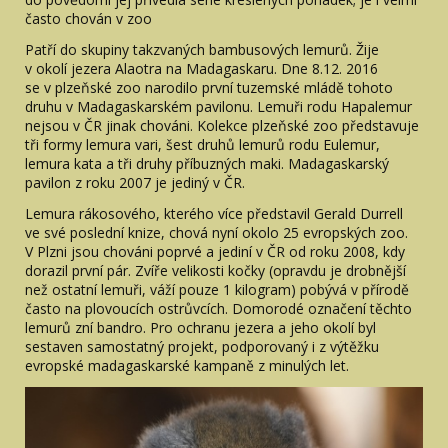
často chován v zoo
Patří do skupiny takzvaných bambusových lemurů. Žije
v okolí jezera Alaotra na Madagaskaru. Dne 8.12. 2016
se v plzeňské zoo narodilo první tuzemské mládě tohoto
druhu v Madagaskarském pavilonu. Lemuři rodu Hapalemur
nejsou v ČR jinak chováni. Kolekce plzeňské zoo představuje
tři formy lemura vari, šest druhů lemurů rodu Eulemur,
lemura kata a tři druhy příbuzných maki. Madagaskarský
pavilon z roku 2007 je jediný v ČR.
Lemura rákosového, kterého více představil Gerald Durrell
ve své poslední knize, chová nyní okolo 25 evropských zoo.
V Plzni jsou chováni poprvé a jediní v ČR od roku 2008, kdy
dorazil první pár. Zvíře velikosti kočky (opravdu je drobnější
než ostatní lemuři, váží pouze 1 kilogram) pobývá v přírodě
často na plovoucích ostrůvcích. Domorodé označení těchto
lemurů zní bandro. Pro ochranu jezera a jeho okolí byl
sestaven samostatný projekt, podporovaný i z výtěžku
evropské madagaskarské kampaně z minulých let.