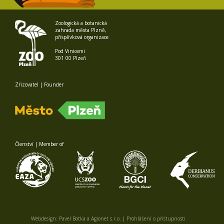
Zoologická a botanická
zahrada města Plzně,
příspěvková organizace
Pod Vinicemi
301 00 Plzeň
Zřizovatel | Founder
Členství | Member of
Webdesign:
Pavel Botka
a
Agionet s.r.o.
|
Prohlášení o přístupnosti