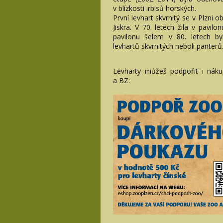
v blízkosti irbisů horských.
První levhart skvrnitý se v Plzni 
Jiskra. V 70. letech žila v pavi
pavilonu šelem v 80. letech by
levhartů skvrnitých neboli panterů
Levharty můžeš podpořit i ná
a BZ: