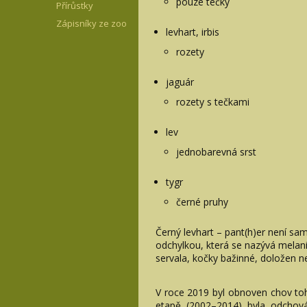
pouze tečky
Přírůstky
Zápisníky ze zoo
levhart, irbis
rozety
jaguár
rozety s tečkami
lev
jednobarevná srst
tygr
černé pruhy
Černý levhart – pant(h)er není s
odchylkou, která se nazývá melan
servala, kočky bažinné, doložen 
V roce 2019 byl obnoven chov toh
etapě (2002–2014) byla odchová