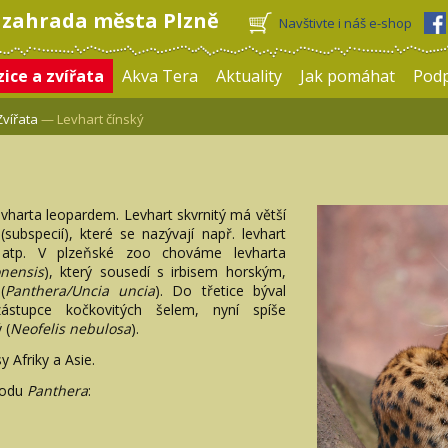
 zahrada města Plzně
Navštivte i náš e-shop
ice a zvířata
Akva Tera
Aktuality
Jak pomáhat
Pod
Zvířata
— Levhart čínský
vharta leopardem. Levhart skvrnitý má větší
subspecií), které se nazývají např. levhart
ý atp. V plzeňské zoo chováme levharta
nensis
), který sousedí s irbisem horským,
(
Panthera/Uncia uncia
). Do třetice býval
ástupce kočkovitých šelem, nyní spíše
 (
Neofelis nebulosa
).
y Afriky a Asie.
rodu
Panthera
: