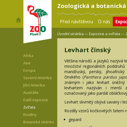
Zoologická a botanická
Před návštěvou
O nás
Expoz
Úvodní stránka —
Expozice a zvířata
—
Levhart čínský
Afrika
Většina národů a jazyků nazývá le
Asie
množství regionálních poddruhů (
Evropa
mandžuský, perský, jihoafrick
čínského (
Panthera pardus japo
Severní Amerika
známým i jako levhart sněžný 
Jižní Amerika
levhartem nazýván i menší z
Austrálie
označovaný jako pardál obláčkový
Další expozice
Levhart skvrnitý obývá savany i les
Zvířata
Rozdíly vzorů kočkovitých šelem 
Rostliny
gepard
Botanické okénko