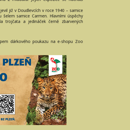
objevil již v Doudlevcích v roce 1940 – samice
lonu šelem samice Carmen. Hlavními úspěchy
la trojčata a jedináček černě zbarvených
.
kupem dárkového poukazu na e-shopu Zoo