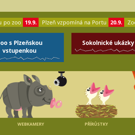
u po zoo
19.9.
Plzeň vzpomíná na Portu
20.9.
Zoo
oo s Plzeňskou
Sokolnické ukázky
vstupenkou
WEBKAMERY
PŘÍRŮSTKY