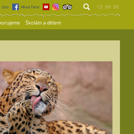
CZ
EN
DE
Zoo
Akva Tera
porujeme
Školám a dětem