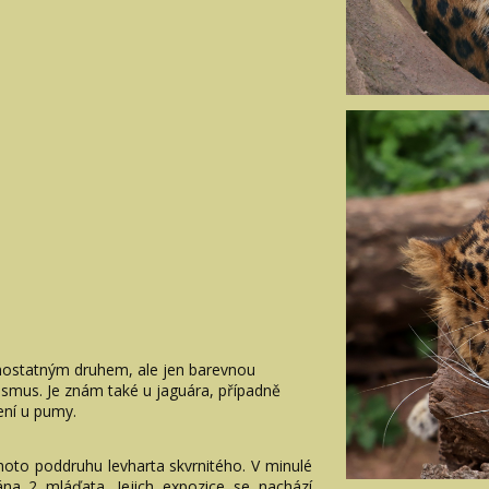
amostatným druhem, ale jen barevnou
ismus. Je znám také u jaguára, případně
není u pumy.
oto poddruhu levharta skvrnitého. V minulé
na 2 mláďata. Jejich expozice se nachází