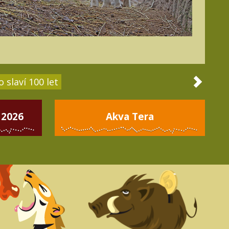
 slaví 100 let
 2026
Akva Tera