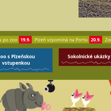
u po zoo
19.9.
Plzeň vzpomíná na Portu
20.9.
Zoo
oo s Plzeňskou
Sokolnické ukázky
vstupenkou