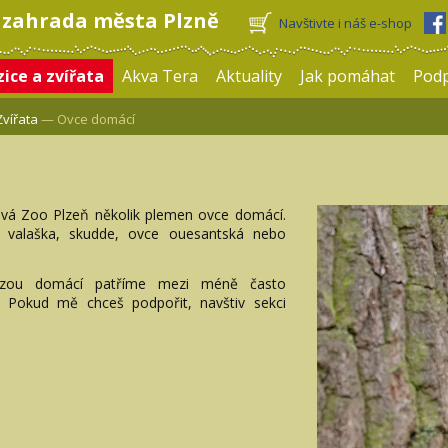
 zahrada města Plzně
Navštivte i náš e-shop
ice a zvířata
Akva Tera
Aktuality
Jak pomáhat
Pod
Zvířata
— Ovce domácí
ová Zoo Plzeň několik plemen ovce domácí.
 valaška, skudde, ovce ouesantská nebo
zou domácí patříme mezi méně často
 Pokud mě chceš podpořit, navštiv sekci