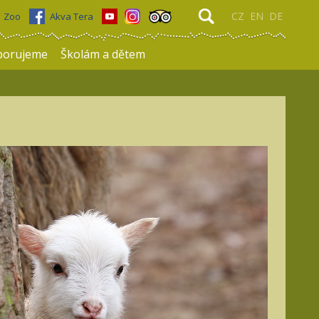
CZ
EN
DE
Zoo
Akva Tera
porujeme
Školám a dětem