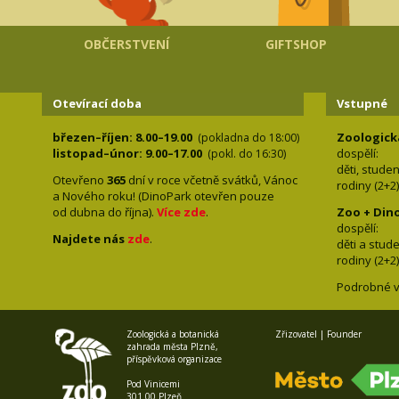
OBČERSTVENÍ
GIFTSHOP
Otevírací doba
Vstupné
březen–říjen: 8.00–19.00
Zoologick
(pokladna do 18:00)
listopad–únor: 9.00–17.00
dospělí:
(pokl. do 16:30)
děti, stude
Otevřeno
365
dní v roce včetně svátků, Vánoc
rodiny 
a Nového roku! (DinoPark otevřen pouze
od dubna do října).
Více zde
.
Zoo + Din
dospě
Najdete nás
zde
.
děti a s
rodiny 
Podrobné v
Zoologická a botanická
Zřizovatel | Founder
zahrada města Plzně,
příspěvková organizace
Pod Vinicemi
301 00 Plzeň