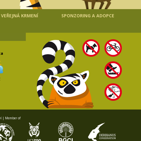
VEŘEJNÁ KRMENÍ
SPONZORING A ADOPCE
ta
C
ví | Member of