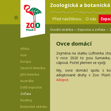
Zoologická a botanická
Před návštěvou
O nás
Expoz
Úvodní stránka —
Expozice a zvířata
—
Ovce domácí
Afrika
Zejména na statku Lüftnerka ch
Asie
V roce 2020 to jsou šumavka,
Evropa
cápová. Počet plemen se vyvíjí.
Severní Amerika
My, ovce domácí spolu s ko
Jižní Amerika
adoptované druhy v Zoo Plzeň.
Adopce
.
Austrálie
Další expozice
Zvířata
Rostliny
Botanické okénko