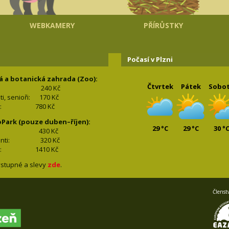
WEBKAMERY
PŘÍRŮSTKY
Počasí v Plzni
á a botanická zahrada (Zoo):
Čtvrtek
Pátek
Sobo
240 Kč
nti, senioři: 170
Kč
(2+2): 780
Kč
oPark (pouze duben–říjen):
29 °C
29 °C
30 °
lí: 430
Kč
tudenti: 32
0 Kč
(2+2): 1410
Kč
stupné a slevy
zde
.
Členst