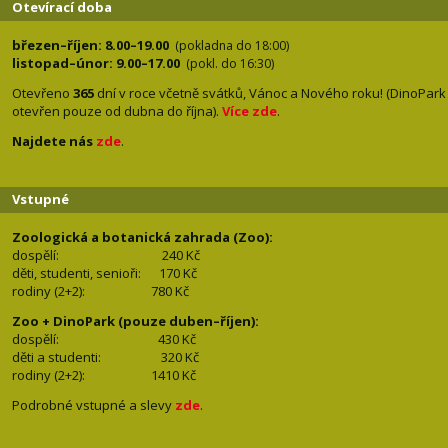
Otevírací doba
březen–říjen: 8.00–19.00
(pokladna do 18:00)
listopad–únor: 9.00–17.00
(pokl. do 16:30)
Otevřeno
365
dní v roce včetně svátků, Vánoc a Nového roku! (DinoPark
otevřen pouze od dubna do října).
Více zde
.
Najdete nás
zde
.
Vstupné
Zoologická a botanická zahrada (Zoo):
dospělí:
240 Kč
děti, studenti, senioři: 170
Kč
rodiny (2+2): 780
Kč
Zoo + DinoPark (pouze duben–říjen):
dospělí: 430
Kč
děti a studenti: 32
0 Kč
rodiny (2+2): 1410
Kč
Podrobné vstupné a slevy
zde
.