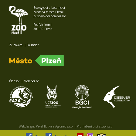
Zoologická a botanická
zahrada města Plzně,
příspěvková organizace
Pod Vinicemi
301 00 Plzeň
Zřizovatel | Founder
Členství | Member of
Webdesign:
Pavel Botka
a
Agionet s.r.o.
|
Prohlášení o přístupnosti