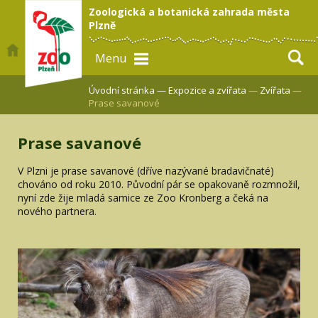
Zoologická a botanická zahrada města
Plzně
Menu
Úvodní stránka —
Expozice a zvířata
—
Zvířata
—
Prase savanové
Prase savanové
V Plzni je prase savanové (dříve nazývané bradavičnaté)
chováno od roku 2010. Původní pár se opakovaně rozmnožil,
nyní zde žije mladá samice ze Zoo Kronberg a čeká na
nového partnera.