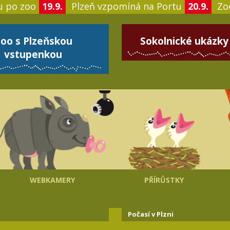
u po zoo
19.9.
Plzeň vzpomíná na Portu
20.9.
Zoo
oo s Plzeňskou
Sokolnické ukázky
vstupenkou
WEBKAMERY
PŘÍRŮSTKY
Počasí v Plzni