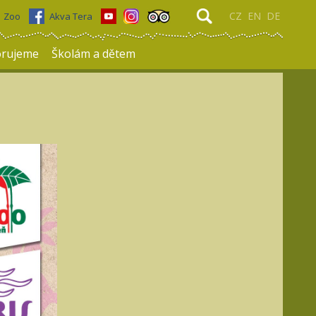
CZ
EN
DE
Zoo
Akva Tera
rujeme
Školám a dětem