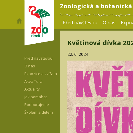
Zoologická a botanická
Před návštěvou
O nás
Expoz
Květinová dívka 20
22. 6. 2024
Před návštěvou
O nás
Expozice a zvířata
Akva Tera
Aktuality
Jak pomáhat
Podporujeme
Školám a dětem