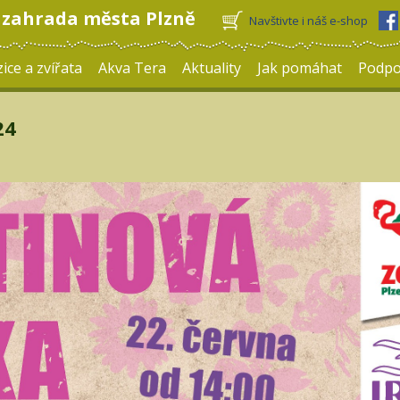
 zahrada města Plzně
Navštivte i náš e-shop
ice a zvířata
Akva Tera
Aktuality
Jak pomáhat
Podpo
24