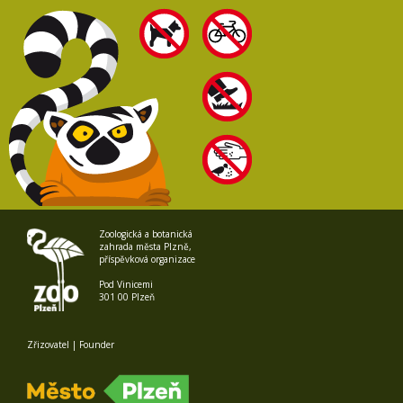
Zoologická a botanická
zahrada města Plzně,
příspěvková organizace
Pod Vinicemi
301 00 Plzeň
Zřizovatel | Founder