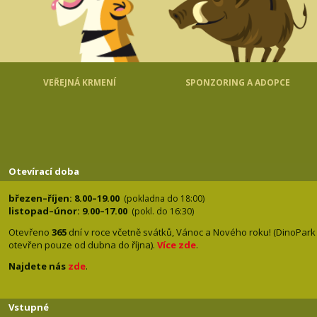
VEŘEJNÁ KRMENÍ
SPONZORING A ADOPCE
Otevírací doba
březen–říjen: 8.00–19.00
(pokladna do 18:00)
listopad–únor: 9.00–17.00
(pokl. do 16:30)
Otevřeno
365
dní v roce včetně svátků, Vánoc a Nového roku! (DinoPark
otevřen pouze od dubna do října).
Více zde
.
Najdete nás
zde
.
Vstupné