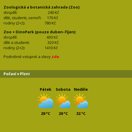
Zoologická a botanická zahrada (Zoo):
dospělí:
240 Kč
děti, studenti, senioři: 170
Kč
rodiny (2+2): 780
Kč
Zoo + DinoPark (pouze duben–říjen):
dospělí: 430
Kč
děti a studenti: 32
0 Kč
rodiny (2+2): 1410
Kč
Podrobné vstupné a slevy
zde
.
Počasí v Plzni
Pátek
Sobota
Neděle
29 °C
29 °C
32 °C