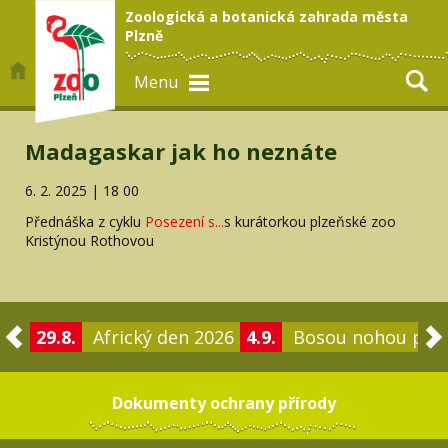
Zoologická a botanická zahrada města
Plzně
Menu
Madagaskar jak ho neznáte
6. 2. 2025 | 18 00
Přednáška z cyklu
Posezení s...
s kurátorkou plzeňské zoo
Kristýnou Rothovou
29.8.
Africký den 2026
4.9.
Bosou nohou po 
Dokumenty ochrany přírody