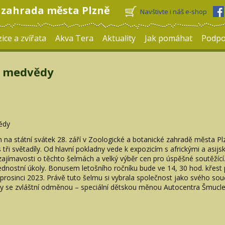
 zahrada města Plzně
Navštivte i náš e-shop
ice a zvířata
Akva Tera
Aktuality
Jak pomáhat
Podpo
za medvědy
ědy
 na státní svátek 28. září v Zoologické a botanické zahradě města 
tři světadíly. Od hlavní pokladny vede k expozicím s africkými a asij
jímavosti o těchto šelmách a velký výběr cen pro úspěšné soutěžící.
dnostní úkoly. Bonusem letošního ročníku bude ve 14, 30 hod. křest
rosinci 2023. Právě tuto šelmu si vybrala společnost jako svého s
y se zvláštní odměnou – speciální dětskou měnou Autocentra Šmucler 