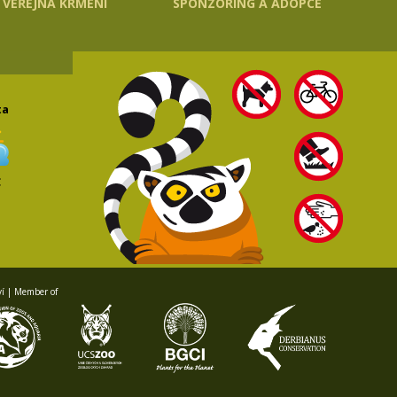
VEŘEJNÁ KRMENÍ
SPONZORING A ADOPCE
ta
C
ví | Member of