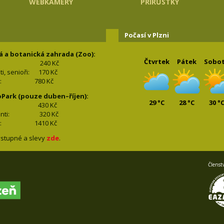
WEBKAMERY
PŘÍRŮSTKY
Počasí v Plzni
á a botanická zahrada (Zoo):
Čtvrtek
Pátek
Sobo
240 Kč
nti, senioři: 170
Kč
(2+2): 780
Kč
oPark (pouze duben–říjen):
29 °C
28 °C
30 °
lí: 430
Kč
tudenti: 32
0 Kč
(2+2): 1410
Kč
stupné a slevy
zde
.
Členst