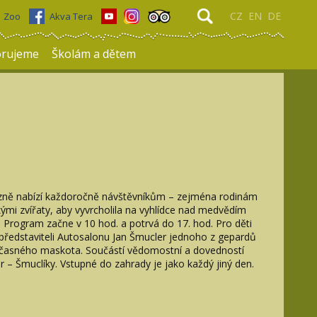
CZ
EN
DE
Zoo
Akva Tera
rujeme
Školám a dětem
Plzně nabízí každoročně návštěvníkům – zejména rodinám
skými zvířaty, aby vyvrcholila na vyhlídce nad medvědím
 Program začne v 10 hod. a potrvá do 17. hod. Pro děti
 představiteli Autosalonu Jan Šmucler jednoho z gepardů
oučasného maskota. Součástí vědomostní a dovedností
– Šmuclíky. Vstupné do zahrady je jako každý jiný den.