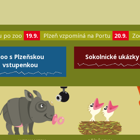
u po zoo
19.9.
Plzeň vzpomíná na Portu
20.9.
Zoo
oo s Plzeňskou
Sokolnické ukázky
vstupenkou