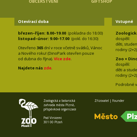
OBČERSTVENÍ
GIFTSHOP
Otevírací doba
Vstupné
březen–říjen: 8.00–19.00
Zoologick
(pokladna do 18:00)
listopad–únor: 9.00–17.00
dospělí:
(pokl. do 16:30)
děti, stude
Otevřeno
365
dní v roce včetně svátků, Vánoc
rodiny 
a Nového roku! (DinoPark otevřen pouze
od dubna do října).
Více zde
.
Zoo + Din
dospě
Najdete nás
zde
.
děti a s
rodiny 
Podrobné v
Zoologická a botanická
Zřizovatel | Founder
zahrada města Plzně,
příspěvková organizace
Pod Vinicemi
301 00 Plzeň