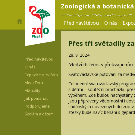
Zoologická a botanická
Před návštěvou
O nás
Expoz
Přes tři světadíly 
28. 9. 2024
Před návštěvou
Medvědi letos s překvapením
O nás
Svatováclavské putování za medv
Expozice a zvířata
Akva Tera
Celodenní svatováclavský program
s dětmi – soutěžní procházku přes 
Aktuality
výběhem. Zde budou nachystány za
Jak pomáhat
jsou připraveny vědomostní i dove
Podporujeme
súdánských dovezených do zoo v p
stezky bude navíc běhání s gepard
Školám a dětem