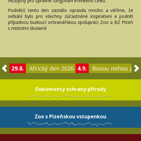
nezbytný pro správné fungování křehkého celku.
Podnětů tento den zaznělo opravdu mnoho a věříme, že
setkání bylo pro všechny zúčastněné inspirativní a podnítí
případnou budoucí ochranářskou spolupráci Zoo a BZ Plzeň
s místními školami!
29.8.
Africký den 2026
4.9.
Bosou nohou po 
Dokumenty ochrany přírody
Zoo s Plzeňskou vstupenkou