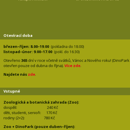
Otevírací doba
březen–říjen: 8.00–19.00
(pokladna do 18:00)
listopad–únor: 9.00–17.00
(pokl. do 16:30)
Otevřeno
365
dní v roce včetně svátků, Vánoc a Nového roku! (DinoPark
otevřen pouze od dubna do října).
Více zde
.
Najdete nás
zde
.
Vstupné
Zoologická a botanická zahrada (Zoo):
dospělí:
240 Kč
děti, studenti, senioři: 170
Kč
rodiny (2+2): 780
Kč
Zoo + DinoPark (pouze duben–říjen):