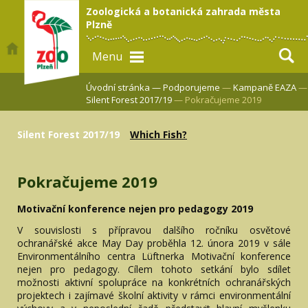
Zoologická a botanická zahrada města
Plzně
Menu
Úvodní stránka —
Podporujeme
—
Kampaně EAZA
—
Silent Forest 2017/19
— Pokračujeme 2019
Silent Forest 2017/19
Which Fish?
Pokračujeme 2019
Motivační konference nejen pro pedagogy 2019
V souvislosti s přípravou dalšího ročníku osvětové
ochranářské akce May Day proběhla 12. února 2019 v sále
Environmentálního centra Lüftnerka Motivační konference
nejen pro pedagogy. Cílem tohoto setkání bylo sdílet
možnosti aktivní spolupráce na konkrétních ochranářských
projektech i zajímavé školní aktivity v rámci environmentální