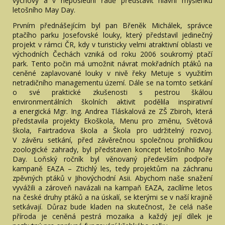
výchovy a v neposlední řadě představit hlavní myšlenku
letošního May Day.
Prvním přednášejícím byl pan Břeněk Michálek, správce
ptačího parku Josefovské louky, který představil jedinečný
projekt v rámci ČR, kdy v turisticky velmi atraktivní oblasti ve
východních Čechách vzniká od roku 2006 soukromý ptačí
park. Tento počin má umožnit návrat mokřadních ptáků na
ceněné zaplavované louky v nivě řeky Metuje s využitím
netradičního managementu území. Dále se na tomto setkání
o své praktické zkušenosti s pestrou škálou
environmentálních školních aktivit podělila inspirativní
a energická Mgr. Ing. Andrea Tláskalová ze ZŠ Zbiroh, která
představila projekty Ekoškola, Menu pro změnu, Světová
škola, Fairtradova škola a Škola pro udržitelný rozvoj.
V závěru setkání, před závěrečnou společnou prohlídkou
zoologické zahrady, byl představen koncept letošního May
Day. Loňský ročník byl věnovaný především podpoře
kampaně EAZA – Ztichlý les, tedy projektům na záchranu
zpěvných ptáků v Jihovýchodní Asii. Abychom naše snažení
vyvážili a zároveň navázali na kampaň EAZA, zacílíme letos
na české druhy ptáků a na úskalí, se kterými se v naší krajině
setkávají. Důraz bude kladen na skutečnost, že celá naše
příroda je ceněná pestrá mozaika a každý její dílek je