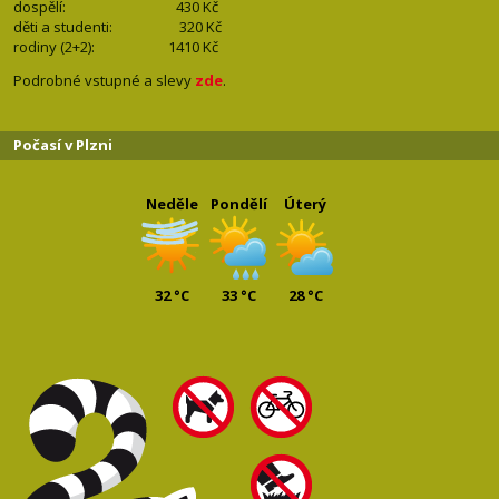
dospělí: 430
Kč
děti a studenti: 32
0 Kč
rodiny (2+2): 1410
Kč
Podrobné vstupné a slevy
zde
.
Počasí v Plzni
Neděle
Pondělí
Úterý
32 °C
33 °C
28 °C