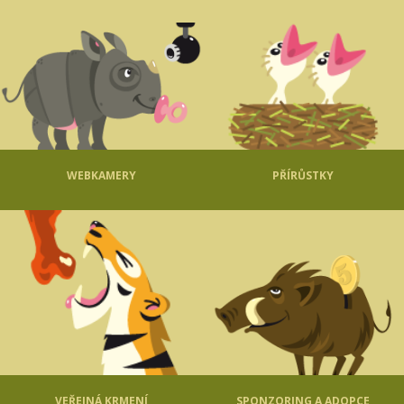
WEBKAMERY
PŘÍRŮSTKY
VEŘEJNÁ KRMENÍ
SPONZORING A ADOPCE