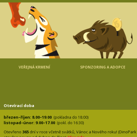
VEŘEJNÁ KRMENÍ
SPONZORING A ADOPCE
Otevírací doba
březen–říjen: 8.00–19.00
(pokladna do 18:00)
listopad–únor: 9.00–17.00
(pokl. do 16:30)
Otevřeno
365
dní v roce včetně svátků, Vánoc a Nového roku! (DinoPark