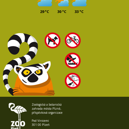
29 °C
30 °C
33 °C
Zoologická a botanická
zahrada města Plzně,
příspěvková organizace
Pod Vinicemi
301 00 Plzeň