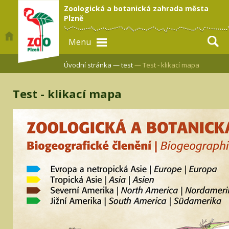
Zoologická a botanická zahrada města
Plzně
Menu
Úvodní stránka —
test
— Test - klikací mapa
Test - klikací mapa