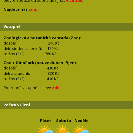
otevřen pouze od dubna do října).
Více zde
.
Najdete nás
zde
.
Vstupné
Zoologická a botanická zahrada (Zoo):
dospělí:
240 Kč
děti, studenti, senioři: 170
Kč
rodiny (2+2): 780
Kč
Zoo + DinoPark (pouze duben–říjen):
dospělí: 430
Kč
děti a studenti: 32
0 Kč
rodiny (2+2): 1410
Kč
Podrobné vstupné a slevy
zde
.
Počasí v Plzni
Pátek
Sobota
Neděle