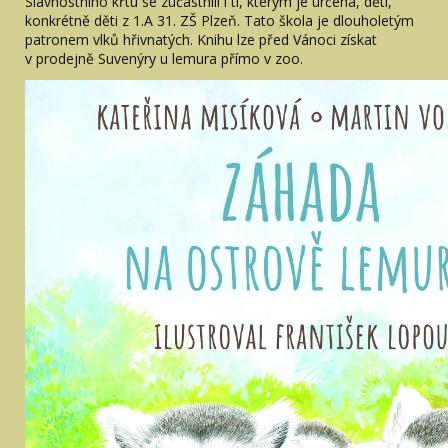
Slavnostního křtu se zúčastnili i ti, kterým je určena, děti,
konkrétně děti z 1.A 31. ZŠ Plzeň. Tato škola je dlouholetým
patronem vlků hřivnatých. Knihu lze před Vánoci získat
v prodejně Suvenýry u lemura přímo v zoo.