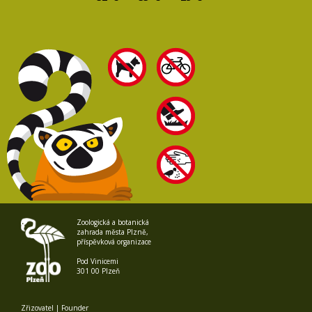
Zoologická a botanická
zahrada města Plzně,
příspěvková organizace
Pod Vinicemi
301 00 Plzeň
Zřizovatel | Founder