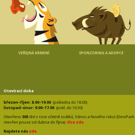
VEŘEJNÁ KRMENÍ
SPONZORING A ADOPCE
Otevírací doba
březen–říjen: 8.00–19.00
(pokladna do 18:00)
listopad–únor: 9.00–17.00
(pokl. do 16:30)
Otevřeno
365
dní v roce včetně svátků, Vánoc a Nového roku! (DinoPark
otevřen pouze od dubna do října).
Více zde
.
Najdete nás
zde
.