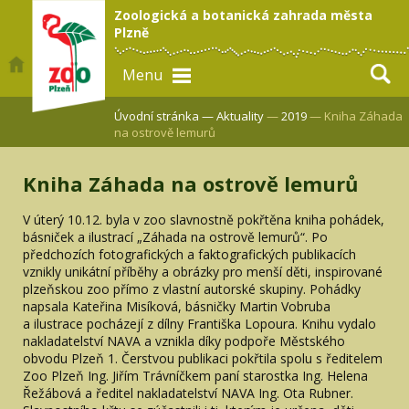
Zoologická a botanická zahrada města
Plzně
Menu
Úvodní stránka —
Aktuality
—
2019
— Kniha Záhada
na ostrově lemurů
Kniha Záhada na ostrově lemurů
V úterý 10.12. byla v zoo slavnostně pokřtěna kniha pohádek,
básniček a ilustrací „Záhada na ostrově lemurů“. Po
předchozích fotografických a faktografických publikacích
vznikly unikátní příběhy a obrázky pro menší děti, inspirované
plzeňskou zoo přímo z vlastní autorské skupiny. Pohádky
napsala Kateřina Misíková, básničky Martin Vobruba
a ilustrace pocházejí z dílny Františka Lopoura. Knihu vydalo
nakladatelství NAVA a vznikla díky podpoře Městského
obvodu Plzeň 1. Čerstvou publikaci pokřtila spolu s ředitelem
Zoo Plzeň Ing. Jiřím Trávníčkem paní starostka Ing. Helena
Řežábová a ředitel nakladatelství NAVA Ing. Ota Rubner.