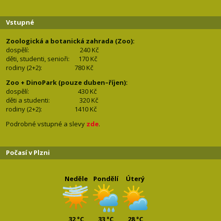
Vstupné
Zoologická a botanická zahrada (Zoo):
dospělí:
240 Kč
děti, studenti, senioři: 170
Kč
rodiny (2+2): 780
Kč
Zoo + DinoPark (pouze duben–říjen):
dospělí: 430
Kč
děti a studenti: 32
0 Kč
rodiny (2+2): 1410
Kč
Podrobné vstupné a slevy
zde
.
Počasí v Plzni
Neděle
Pondělí
Úterý
32 °C
33 °C
28 °C