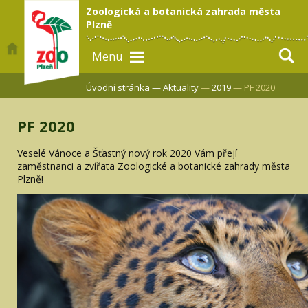
Zoologická a botanická zahrada města
Plzně
Menu
Úvodní stránka —
Aktuality
—
2019
— PF 2020
PF 2020
Veselé Vánoce a Šťastný nový rok 2020 Vám přejí
zaměstnanci a zvířata Zoologické a botanické zahrady města
Plzně!