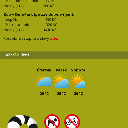
děti, studenti, senioři: 170
Kč
rodiny (2+2): 780
Kč
Zoo + DinoPark (pouze duben–říjen):
dospělí: 430
Kč
děti a studenti: 32
0 Kč
rodiny (2+2): 1410
Kč
Podrobné vstupné a slevy
zde
.
Počasí v Plzni
Čtvrtek
Pátek
Sobota
29 °C
29 °C
30 °C