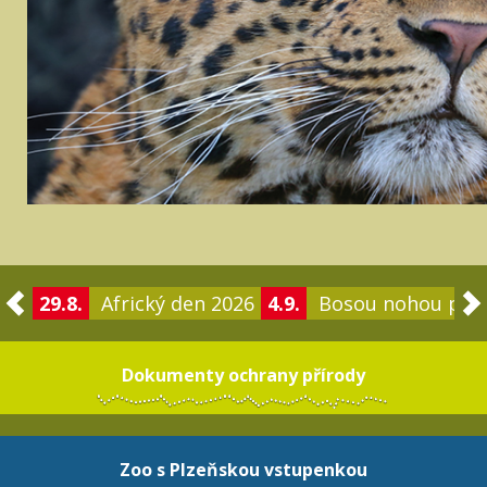
29.8.
Africký den 2026
4.9.
Bosou nohou po 
Dokumenty ochrany přírody
Zoo s Plzeňskou vstupenkou