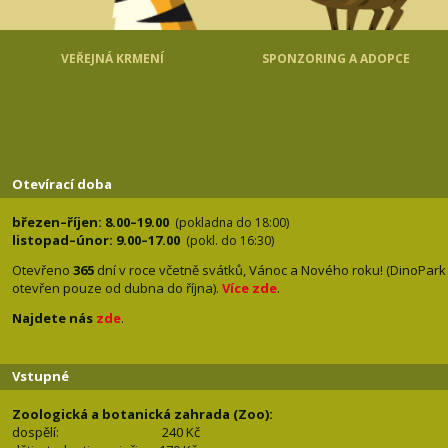
VEŘEJNÁ KRMENÍ
SPONZORING A ADOPCE
Otevírací doba
březen–říjen: 8.00–19.00
(pokladna do 18:00)
listopad–únor: 9.00–17.00
(pokl. do 16:30)
Otevřeno
365
dní v roce včetně svátků, Vánoc a Nového roku! (DinoPark
otevřen pouze od dubna do října).
Více zde
.
Najdete nás
zde
.
Vstupné
Zoologická a botanická zahrada (Zoo):
dospělí:
240 Kč