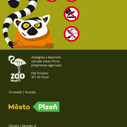
Zoologická a botanická
zahrada města Plzně,
příspěvková organizace
Pod Vinicemi
301 00 Plzeň
Zřizovatel | Founder
Členství | Member of