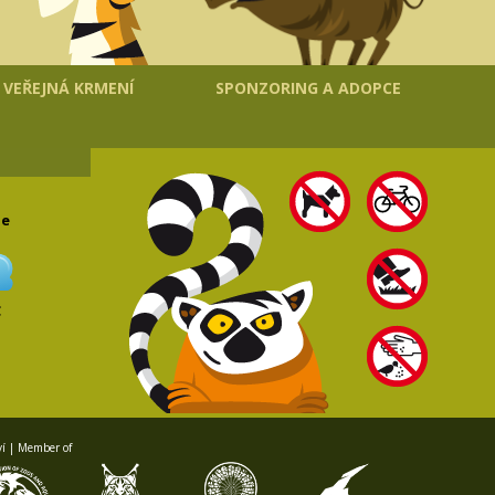
VEŘEJNÁ KRMENÍ
SPONZORING A ADOPCE
le
C
ví | Member of