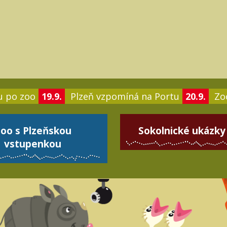
u po zoo
19.9.
Plzeň vzpomíná na Portu
20.9.
Zoo
oo s Plzeňskou
Sokolnické ukázky
vstupenkou