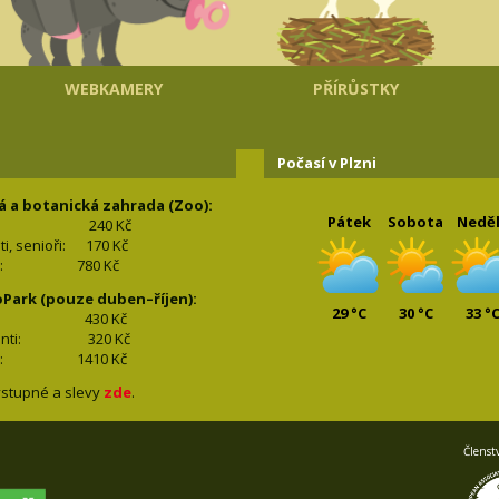
WEBKAMERY
PŘÍRŮSTKY
Počasí v Plzni
á a botanická zahrada (Zoo):
Pátek
Sobota
Nedě
240 Kč
nti, senioři: 170
Kč
(2+2): 780
Kč
oPark (pouze duben–říjen):
29 °C
30 °C
33 °
lí: 430
Kč
tudenti: 32
0 Kč
(2+2): 1410
Kč
stupné a slevy
zde
.
Členst