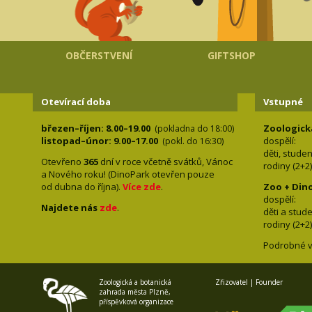
OBČERSTVENÍ
GIFTSHOP
Otevírací doba
Vstupné
březen–říjen: 8.00–19.00
Zoologick
(pokladna do 18:00)
listopad–únor: 9.00–17.00
dospělí:
(pokl. do 16:30)
děti, stude
Otevřeno
365
dní v roce včetně svátků, Vánoc
rodiny 
a Nového roku! (DinoPark otevřen pouze
od dubna do října).
Více zde
.
Zoo + Din
dospě
Najdete nás
zde
.
děti a s
rodiny 
Podrobné v
Zoologická a botanická
Zřizovatel | Founder
zahrada města Plzně,
příspěvková organizace