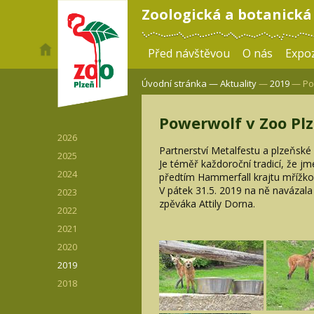
Zoologická a botanická
Před návštěvou
O nás
Expoz
Úvodní stránka —
Aktuality
—
2019
— Pow
Powerwolf v Zoo Pl
2026
Partnerství Metalfestu a plzeňské
2025
Je téměř každoroční tradicí, že j
2024
předtím Hammerfall krajtu mřížk
V pátek 31.5. 2019 na ně navázala
2023
zpěváka Attily Dorna.
2022
2021
2020
2019
2018