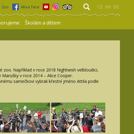
CZ
EN
DE
Zoo
Akva Tera
porujeme
Školám a dětem
é zoo. Například v roce 2018 Nightwish velbloudici,
 Marušky v roce 2014 – Alice Cooper.
ovnému samečkovi vybrali křestní jméno Attila podle