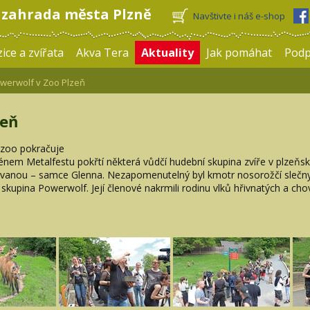
 zahrada města Plzně
Navštivte i náš e-shop
ice a zvířata
Akva Tera
Aktuality
Jak pomáhat
Pod
erwolf v Zoo Plzeň
zeň
 zoo pokračuje
ménem Metalfestu pokřtí některá vůdčí hudební skupina zvíře v plzeňsk
ovanou – samce Glenna. Nezapomenutelný byl kmotr nosorožčí slečny
 skupina Powerwolf. Její členové nakrmili rodinu vlků hřivnatých a ch