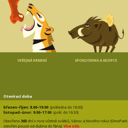
VEŘEJNÁ KRMENÍ
SPONZORING A ADOPCE
Otevírací doba
březen–říjen: 8.00–19.00
(pokladna do 18:00)
listopad–únor: 9.00–17.00
(pokl. do 16:30)
Otevřeno
365
dní v roce včetně svátků, Vánoc a Nového roku! (DinoPark
otevřen pouze od dubna do října).
Více zde
.