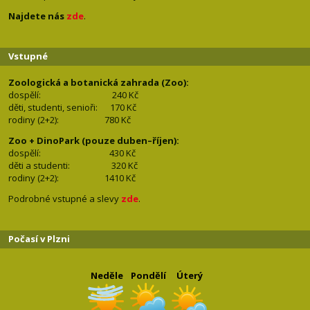
Najdete nás
zde
.
Vstupné
Zoologická a botanická zahrada (Zoo):
dospělí:
240 Kč
děti, studenti, senioři: 170
Kč
rodiny (2+2): 780
Kč
Zoo + DinoPark (pouze duben–říjen):
dospělí: 430
Kč
děti a studenti: 32
0 Kč
rodiny (2+2): 1410
Kč
Podrobné vstupné a slevy
zde
.
Počasí v Plzni
Neděle
Pondělí
Úterý