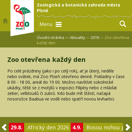
Zoologická a botanická zahrada města
Plzně
Menu
Úvodní stránka —
Aktuality
—
2019
— Zoo otevřena
každý den
Zoo otevřena každý den
Po celé prázdniny (jako i po celý rok), ať je úterý, neděle
nebo svátek, má Zoo Plzeň otevřeno denně. Pokladny v čase
8 00 - 18 00, areál do 19 00. Možno navštívit sokolnické
ukázky, těšit se z motýlů v expozici Filipíny nebo z mláďat
zeber, velbloudů či zubrů. Kdo bude mít štěstí, načapá
nosorožce Baabua ve vodě nebo spatří novou levhartici.
29.8.
Africký den 2026
4.9.
Bosou nohou po 