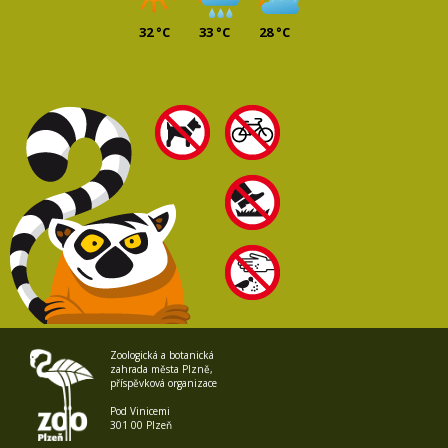
32 °C
33 °C
28 °C
Zoologická a botanická
zahrada města Plzně,
příspěvková organizace
Pod Vinicemi
301 00 Plzeň