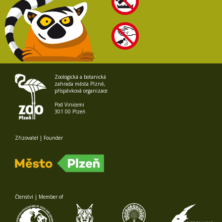
Zoologická a botanická
zahrada města Plzně,
příspěvková organizace
Pod Vinicemi
301 00 Plzeň
Zřizovatel | Founder
Členství | Member of