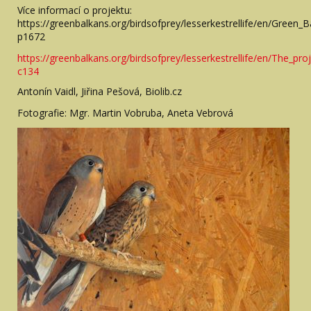
Více informací o projektu:
https://greenbalkans.org/birdsofprey/lesserkestrellife/en/Green_
p1672
https://greenbalkans.org/birdsofprey/lesserkestrellife/en/The_proj
c134
Antonín Vaidl, Jiřina Pešová, Biolib.cz
Fotografie: Mgr. Martin Vobruba, Aneta Vebrová