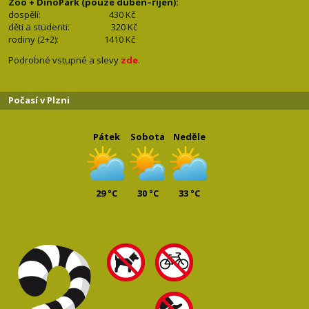
Zoo + DinoPark (pouze duben–říjen):
dospělí: 430
Kč
děti a studenti: 32
0 Kč
rodiny (2+2): 1410
Kč
Podrobné vstupné a slevy
zde
.
Počasí v Plzni
Pátek
Sobota
Neděle
29 °C
30 °C
33 °C