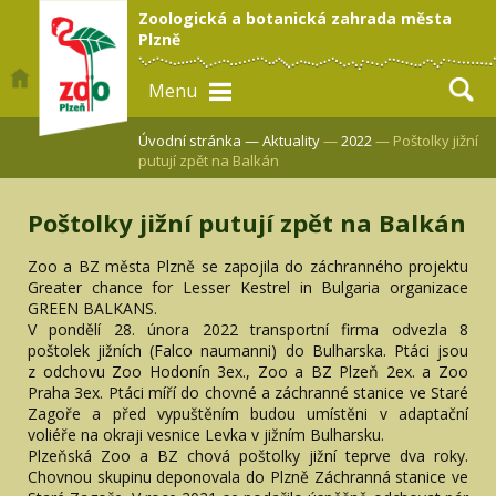
Zoologická a botanická zahrada města
Plzně
Menu
Úvodní stránka —
Aktuality
—
2022
— Poštolky jižní
putují zpět na Balkán
Poštolky jižní putují zpět na Balkán
Zoo a BZ města Plzně se zapojila do záchranného projektu
Greater chance for Lesser Kestrel in Bulgaria organizace
GREEN BALKANS.
V pondělí 28. února 2022 transportní firma odvezla 8
poštolek jižních (Falco naumanni) do Bulharska. Ptáci jsou
z odchovu Zoo Hodonín 3ex., Zoo a BZ Plzeň 2ex. a Zoo
Praha 3ex. Ptáci míří do chovné a záchranné stanice ve Staré
Zagoře a před vypuštěním budou umístěni v adaptační
voliéře na okraji vesnice Levka v jižním Bulharsku.
Plzeňská Zoo a BZ chová poštolky jižní teprve dva roky.
Chovnou skupinu deponovala do Plzně Záchranná stanice ve