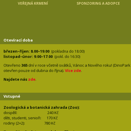
VEŘEJNÁ KRMENÍ
SPONZORING A ADOPCE
Otevírací doba
březen–říjen: 8.00–19.00
(pokladna do 18:00)
listopad–únor: 9.00–17.00
(pokl. do 16:30)
Otevřeno
365
dní v roce včetně svátků, Vánoc a Nového roku! (DinoPark
otevřen pouze od dubna do října).
Více zde
.
Najdete nás
zde
.
Vstupné
Zoologická a botanická zahrada (Zoo):
dospělí:
240 Kč
děti, studenti, senioři: 170
Kč
rodiny (2+2): 780
Kč