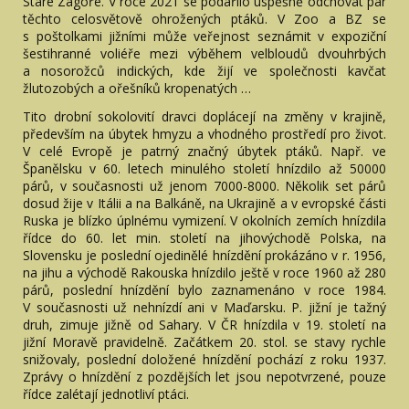
Staré Zagoře. V roce 2021 se podařilo úspěšně odchovat pár
těchto celosvětově ohrožených ptáků. V Zoo a BZ se
s poštolkami jižními může veřejnost seznámit v expoziční
šestihranné voliéře mezi výběhem velbloudů dvouhrbých
a nosorožců indických, kde žijí ve společnosti kavčat
žlutozobých a ořešníků kropenatých …
Tito drobní sokolovití dravci doplácejí na změny v krajině,
především na úbytek hmyzu a vhodného prostředí pro život.
V celé Evropě je patrný značný úbytek ptáků. Např. ve
Španělsku v 60. letech minulého století hnízdilo až 50000
párů, v současnosti už jenom 7000-8000. Několik set párů
dosud žije v Itálii a na Balkáně, na Ukrajině a v evropské části
Ruska je blízko úplnému vymizení. V okolních zemích hnízdila
řídce do 60. let min. století na jihovýchodě Polska, na
Slovensku je poslední ojedinělé hnízdění prokázáno v r. 1956,
na jihu a východě Rakouska hnízdilo ještě v roce 1960 až 280
párů, poslední hnízdění bylo zaznamenáno v roce 1984.
V současnosti už nehnízdí ani v Maďarsku. P. jižní je tažný
druh, zimuje jižně od Sahary. V ČR hnízdila v 19. století na
jižní Moravě pravidelně. Začátkem 20. stol. se stavy rychle
snižovaly, poslední doložené hnízdění pochází z roku 1937.
Zprávy o hnízdění z pozdějších let jsou nepotvrzené, pouze
řídce zalétají jednotliví ptáci.