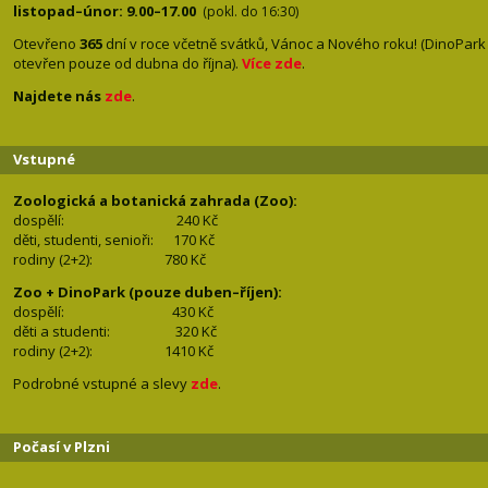
listopad–únor: 9.00–17.00
(pokl. do 16:30)
Otevřeno
365
dní v roce včetně svátků, Vánoc a Nového roku! (DinoPark
otevřen pouze od dubna do října).
Více zde
.
Najdete nás
zde
.
Vstupné
Zoologická a botanická zahrada (Zoo):
dospělí:
240 Kč
děti, studenti, senioři: 170
Kč
rodiny (2+2): 780
Kč
Zoo + DinoPark (pouze duben–říjen):
dospělí: 430
Kč
děti a studenti: 32
0 Kč
rodiny (2+2): 1410
Kč
Podrobné vstupné a slevy
zde
.
Počasí v Plzni