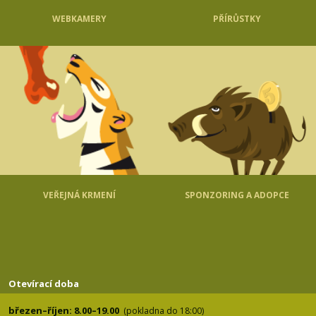
WEBKAMERY
PŘÍRŮSTKY
VEŘEJNÁ KRMENÍ
SPONZORING A ADOPCE
Otevírací doba
březen–říjen: 8.00–19.00
(pokladna do 18:00)