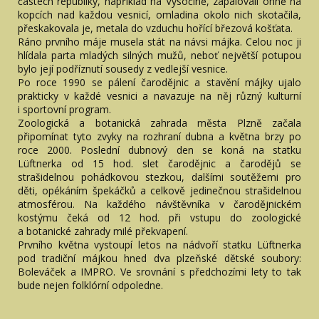
částech republiky, například na Vysočině, zapalovali ohně na
kopcích nad každou vesnicí, omladina okolo nich skotačila,
přeskakovala je, metala do vzduchu hořící březová košťata.
Ráno prvního máje musela stát na návsi májka. Celou noc ji
hlídala parta mladých silných mužů, neboť největší potupou
bylo její podříznutí sousedy z vedlejší vesnice.
Po roce 1990 se pálení čarodějnic a stavění májky ujalo
prakticky v každé vesnici a navazuje na něj různý kulturní
i sportovní program.
Zoologická a botanická zahrada města Plzně začala
připomínat tyto zvyky na rozhraní dubna a května brzy po
roce 2000. Poslední dubnový den se koná na statku
Lüftnerka od 15 hod. slet čarodějnic a čarodějů se
strašidelnou pohádkovou stezkou, dalšími soutěžemi pro
děti, opékáním špekáčků a celkově jedinečnou strašidelnou
atmosférou. Na každého návštěvníka v čarodějnickém
kostýmu čeká od 12 hod. při vstupu do zoologické
a botanické zahrady milé překvapení.
Prvního května vystoupí letos na nádvoří statku Lüftnerka
pod tradiční májkou hned dva plzeňské dětské soubory:
Boleváček a IMPRO. Ve srovnání s předchozími lety to tak
bude nejen folklórní odpoledne.