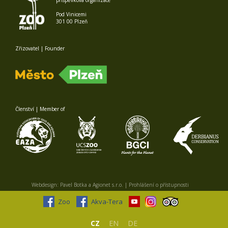
Pod Vinicemi
301 00 Plzeň
Zřizovatel | Founder
Členství | Member of
Webdesign:
Pavel Botka
a
Agionet s.r.o.
|
Prohlášení o přístupnosti
Zoo
Akva-Tera
CZ
EN
DE