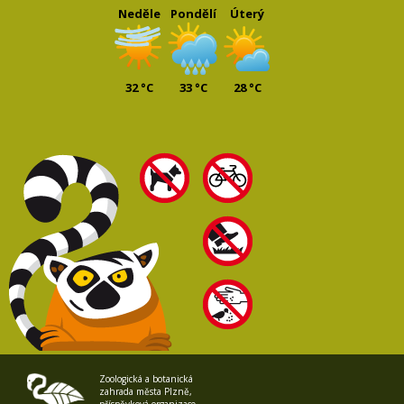
Neděle
Pondělí
Úterý
32 °C
33 °C
28 °C
Zoologická a botanická
zahrada města Plzně,
příspěvková organizace