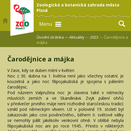
Zoologická a botanická zahrada města
Plzně
Menu
Úvodní stránka —
Aktuality
—
2023
— Čarodějnice a
májka
Čarodějnice a májka
V čase, kdy se duben mění v květen
Noc z 30. dubna na 1. května není jako všechny ostatní. Je
kouzelná a jako noc filipojakubská je spojena s pálením
čarodějnic.
Pod názvem Valpružina noc je slavena také v německy
mluvících zemích a ve Skandinávii. Zvyk pálení ohňů
v předvečer prvního máje není rozhodně staročeskou tradicí;
vznikl pod německým vlivem. Už v polovině 19. století byl
zakazován jako cosi pověrečného., během II. světové války
se nemohly pálit jakékoliv venkovní ohně. V oblibě nebyla
filipojakubská noc ani po roce 1945.. Přesto v některých