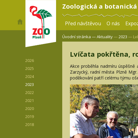
Zoologická a botanická
Před návštěvou
O nás
Expoz
Úvodní stránka —
Aktuality
—
2023
— Lví
Lvíčata pokřtěna, r
2026
Akce proběhla nadmíru úspěšně a
2025
Zarzycký, radní města Plzně Mgr.
2024
poděkování patří celému týmu ošet
2023
2022
2021
2020
2019
2018