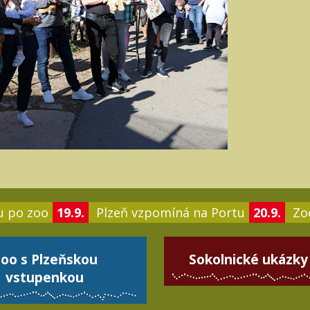
u po zoo
19.9.
Plzeň vzpomíná na Portu
20.9.
Zoo
oo s Plzeňskou
Sokolnické ukázky
vstupenkou