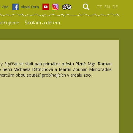
CZ
EN
DE
Zoo
Akva Tera
porujeme
Školám a dětem
ry čtyřčat se stali pan primátor města Plzně Mgr. Roman
o herci Michaela Dittrichová a Martin Zounar. Mimořádné
hercům obou soutěží probíhajících v areálu zoo.