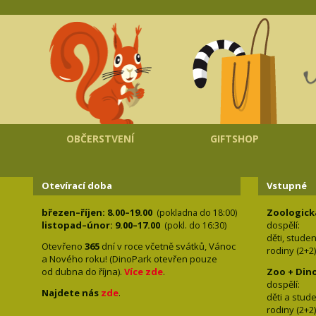
OBČERSTVENÍ
GIFTSHOP
Otevírací doba
Vstupné
březen–říjen: 8.00–19.00
Zoologick
(pokladna do 18:00)
listopad–únor: 9.00–17.00
dospělí:
(pokl. do 16:30)
děti, stude
Otevřeno
365
dní v roce včetně svátků, Vánoc
rodiny 
a Nového roku! (DinoPark otevřen pouze
od dubna do října).
Více zde
.
Zoo + Din
dospě
Najdete nás
zde
.
děti a s
rodiny 