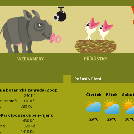
WEBKAMERY
PŘÍRŮSTKY
Počasí v Plzni
á a botanická zahrada (Zoo):
Čtvrtek
Pátek
Sobo
240 Kč
nti, senioři: 170
Kč
(2+2): 780
Kč
oPark (pouze duben–říjen):
29 °C
29 °C
30 °
lí: 430
Kč
tudenti: 32
0 Kč
(2+2): 1410
Kč