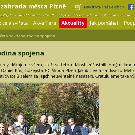
 zahrada města Plzně
Navštivte i náš e-shop
ice a zvířata
Akva Tera
Aktuality
Jak pomáhat
Pod
čata pokřtěna, rodina spojena
odina spojena
 my děkujeme všem, kteří se této události zúčastnili. Hrdými kmot
 Daniel Kůs, hokejista HC Škoda Plzeň Jakub Lev a za divadlo Metr
řovatelů šelem za jejich neuvěřitelné nasazení. Gratulujeme také vý