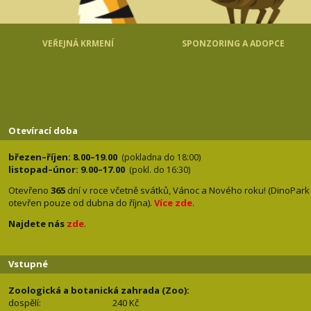
VEŘEJNÁ KRMENÍ
SPONZORING A ADOPCE
Otevírací doba
březen–říjen: 8.00–19.00
(pokladna do 18:00)
listopad–únor: 9.00–17.00
(pokl. do 16:30)
Otevřeno
365
dní v roce včetně svátků, Vánoc a Nového roku! (DinoPark
otevřen pouze od dubna do října).
Více zde
.
Najdete nás
zde
.
Vstupné
Zoologická a botanická zahrada (Zoo):
dospělí:
240 Kč