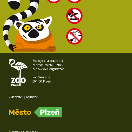
Zoologická a botanická
zahrada města Plzně,
příspěvková organizace
Pod Vinicemi
301 00 Plzeň
Zřizovatel | Founder
Členství | Member of