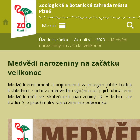
Zoologická a botanická zahrada města
Plzně
Menu
Úvodní stránka —
Aktuality
—
2023
— Medvědí
narozeniny na začátku velikonoc
Medvědí narozeniny na začátku
velikonoc
Medvědí enrichment a připomenutí zajímavých jubileí budou
k shlédnutí z ochozu medvědího výběhu nad jejich ubikacemi.
Medvědi měli ve skutečnosti narozeniny již v lednu, ale
tradičně je prodřímali v rámci zimního odpočinku.