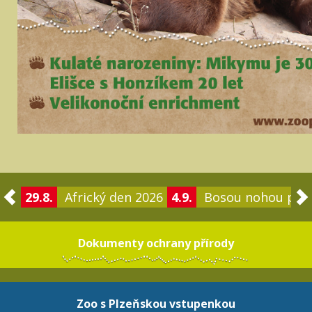
29.8.
Africký den 2026
4.9.
Bosou nohou po 
Dokumenty ochrany přírody
Zoo s Plzeňskou vstupenkou