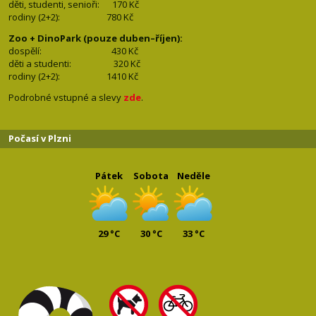
děti, studenti, senioři: 170
Kč
rodiny (2+2): 780
Kč
Zoo + DinoPark (pouze duben–říjen):
dospělí: 430
Kč
děti a studenti: 32
0 Kč
rodiny (2+2): 1410
Kč
Podrobné vstupné a slevy
zde
.
Počasí v Plzni
Pátek
Sobota
Neděle
29 °C
30 °C
33 °C