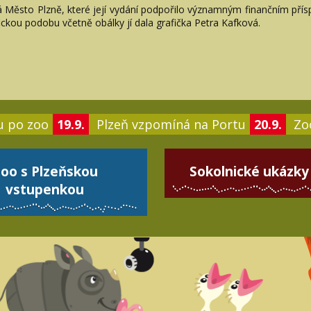
á Město Plzně, které její vydání podpořilo významným finančním př
ckou podobu včetně obálky jí dala grafička Petra Kafková.
u po zoo
19.9.
Plzeň vzpomíná na Portu
20.9.
Zoo
oo s Plzeňskou
Sokolnické ukázky
vstupenkou