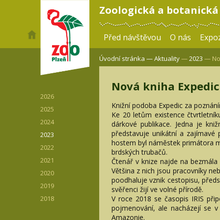
Zoologická a botanická
Před návštěvou
O nás
Expoz
Úvodní stránka —
Aktuality
—
2023
— Nov
Nová kniha Expedic
2026
Knižní podoba Expedic za poznán
2025
Ke 20 letům existence čtvrtletní
2024
dárkové publikace. Jedna je kn
představuje unikátní a zajímavé 
2023
hostem byl náměstek primátora mě
2022
brdských trubačů.
2021
Čtenář v knize najde na bezmála 1
Většina z nich jsou pracovníky ne
2020
poodhaluje vznik cestopisu, předs
2019
svěřenci žijí ve volné přírodě.
V roce 2018 se časopis IRIS přip
2018
pojmenování, ale nacházejí se 
Amazonie.