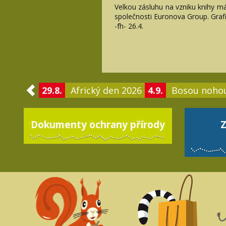
Velkou zásluhu na vzniku knihy m
společnosti Euronova Group. Grafi
-fh- 26.4.
29.8.
Africký den 2026
4.9.
Bosou noho
Dokumenty ochrany přírody
Z