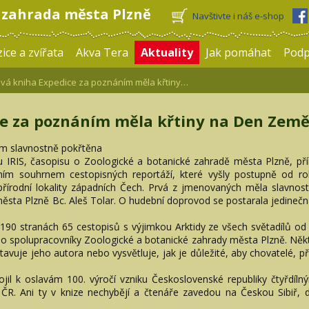
 zahrada města Plzně
Navštivte i náš e-shop
ice a zvířata
Akva Tera
Aktuality
Jak pomáhat
Pod
á kniha Expedice za poznáním měla křtiny…
e za poznáním měla křtiny na Den Zem
ím slavnostně pokřtěna
ku IRIS, časopisu o Zoologické a botanické zahradě města Plzně, pří
ižním souhrnem cestopisných reportáží, které vyšly postupně od 
přírodní lokality západních Čech. Prvá z jmenovaných měla slavnost
sta Plzně Bc. Aleš Tolar. O hudební doprovod se postarala jedinečná
90 stranách 65 cestopisů s výjimkou Arktidy ze všech světadílů od 29
bo spolupracovníky Zoologické a botanické zahrady města Plzně. Někt
tavuje jeho autora nebo vysvětluje, jak je důležité, aby chovatelé, p
ojil k oslavám 100. výročí vzniku Československé republiky čtyřdíln
v ČR. Ani ty v knize nechybějí a čtenáře zavedou na Českou Sibi