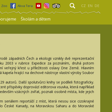
CZ
EN
DE
Zoo
Akva Tera
porujeme
Školám a dětem
ě
rodě západních Čech a ekologii vznikly dvě reprezentační
roku 2003 v rubrice Expedice za poznáním, druhá potom
ní veřejný křest u příležitosti oslavy Dne Země. Hlavním
 kapela hrající na dechové nástroje vlastní výroby Soubor
 autorů. Další spolutvůrci knihy se podíleli fotograficky.
eré příspěvky doprovází editorova vsuvka, která například
ředevším vzácných zvířat, poznali osobně místa, kde jejich
ým seriálem reportáží z míst, která nesou sice cizokrajné
ř, do České Kanady, na Moravskou Saharu a do Moravské