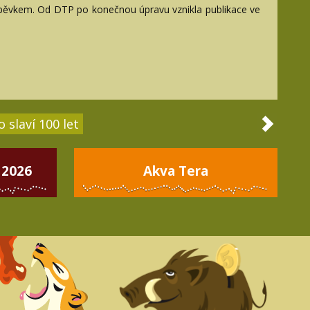
íspěvkem. Od DTP po konečnou úpravu vznikla publikace ve
 slaví 100 let
 2026
Akva Tera