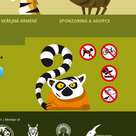
VEŘEJNÁ KRMENÍ
SPONZORING A ADOPCE
le
C
ví | Member of