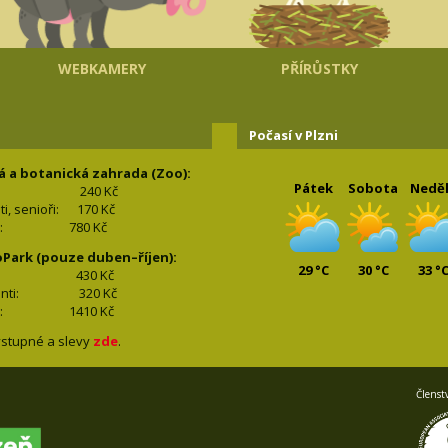
WEBKAMERY
PŘÍRŮSTKY
Počasí v Plzni
á a botanická zahrada (Zoo):
Pátek
Sobota
Nedě
240 Kč
nti, senioři: 170
Kč
(2+2): 780
Kč
oPark (pouze duben–říjen):
29 °C
30 °C
33 °
lí: 430
Kč
tudenti: 32
0 Kč
(2+2): 1410
Kč
stupné a slevy
zde
.
Členst