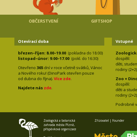
OBČERSTVENÍ
GIFTSHOP
Otevírací doba
Vstupné
březen–říjen: 8.00–19.00
Zoologick
(pokladna do 18:00)
listopad–únor: 9.00–17.00
dospělí:
(pokl. do 16:30)
děti, stude
Otevřeno
365
dní v roce včetně svátků, Vánoc
rodiny 
a Nového roku! (DinoPark otevřen pouze
od dubna do října).
Více zde
.
Zoo + Din
dospě
Najdete nás
zde
.
děti a s
rodiny 
Podrobné v
Zoologická a botanická
Zřizovatel | Founder
zahrada města Plzně,
příspěvková organizace