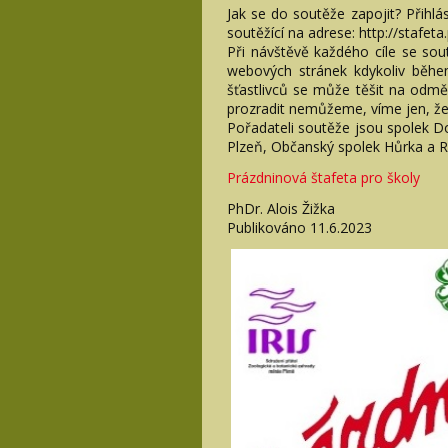
Jak se do soutěže zapojit? Přihl
soutěžící na adrese: http://stafeta.
Při návštěvě každého cíle se sout
webových stránek kdykoliv během 
šťastlivců se může těšit na odměnu
prozradit nemůžeme, víme jen, že s
Pořadateli soutěže jsou spolek D
Plzeň, Občanský spolek Hůrka a 
Prázdninová štafeta pro školy
PhDr. Alois Žižka
Publikováno 11.6.2023