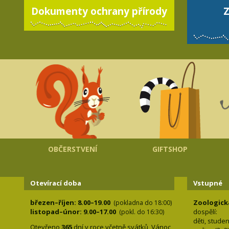
Dokumenty ochrany přírody
Z
OBČERSTVENÍ
GIFTSHOP
Otevírací doba
Vstupné
březen–říjen: 8.00–19.00
Zoologick
(pokladna do 18:00)
listopad–únor: 9.00–17.00
dospělí:
(pokl. do 16:30)
děti, stude
Otevřeno
365
dní v roce včetně svátků, Vánoc