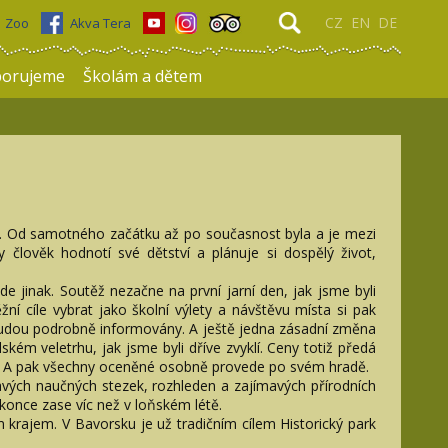
CZ
EN
DE
Zoo
Akva Tera
porujeme
Školám a dětem
ji. Od samotného začátku až po současnost byla a je mezi
člověk hodnotí své dětství a plánuje si dospělý život,
e jinak. Soutěž nezačne na první jarní den, jak jsme byli
žní cíle vybrat jako školní výlety a návštěvu místa si pak
 budou podrobně informovány. A ještě jedna zásadní změna
kém veletrhu, jak jsme byli dříve zvyklí. Ceny totiž předá
ede. A pak všechny oceněné osobně provede po svém hradě.
mavých naučných stezek, rozhleden a zajímavých přírodních
konce zase víc než v loňském létě.
 krajem. V Bavorsku je už tradičním cílem Historický park