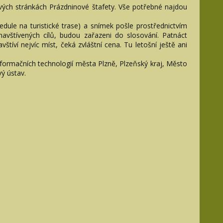
ových stránkách Prázdninové štafety. Vše potřebné najdou
edule na turistické trase) a snímek pošle prostřednictvím
 navštívených cílů, budou zařazeni do slosování. Patnáct
tíví nejvíc míst, čeká zvláštní cena. Tu letošní ještě ani
nformačních technologií města Plzně, Plzeňský kraj, Město
ý ústav.