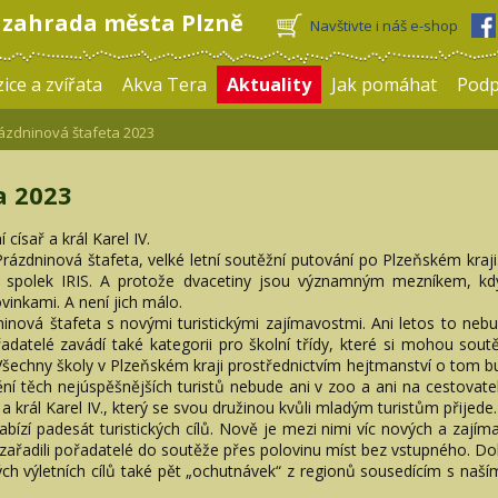
 zahrada města Plzně
Navštivte i náš e-shop
ice a zvířata
Akva Tera
Aktuality
Jak pomáhat
Pod
zdninová štafeta 2023
a 2023
císař a král Karel IV.
Prázdninová štafeta, velké letní soutěžní putování po Plzeňském kra
a spolek IRIS. A protože dvacetiny jsou významným mezníkem, kdy 
vinkami. A není jich málo.
inová štafeta s novými turistickými zajímavostmi. Ani letos to nebud
řadatelé zavádí také kategorii pro školní třídy, které si mohou soutě
 Všechny školy v Plzeňském kraji prostřednictvím hejtmanství o tom
í těch nejúspěšnějších turistů nebude ani v zoo a ani na cestovatels
 král Karel IV., který se svou družinou kvůli mladým turistům přij
abízí padesát turistických cílů. Nově je mezi nimi víc nových a zají
í zařadili pořadatelé do soutěže přes polovinu míst bez vstupného. Do
ch výletních cílů také pět „ochutnávek“ z regionů sousedícím s naším