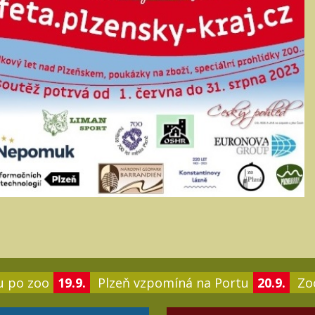
u po zoo
19.9.
Plzeň vzpomíná na Portu
20.9.
Zoo