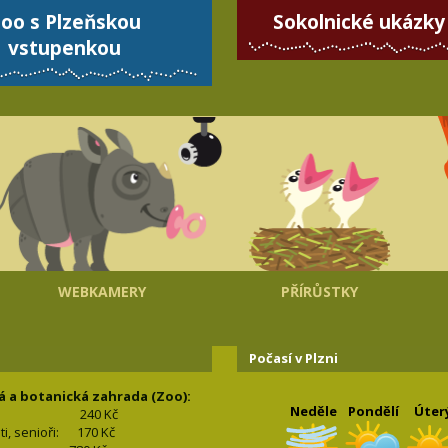
oo s Plzeňskou
Sokolnické ukázky
vstupenkou
WEBKAMERY
PŘÍRŮSTKY
Počasí v Plzni
á a botanická zahrada (Zoo):
Neděle
Pondělí
Úter
240 Kč
nti, senioři: 170
Kč