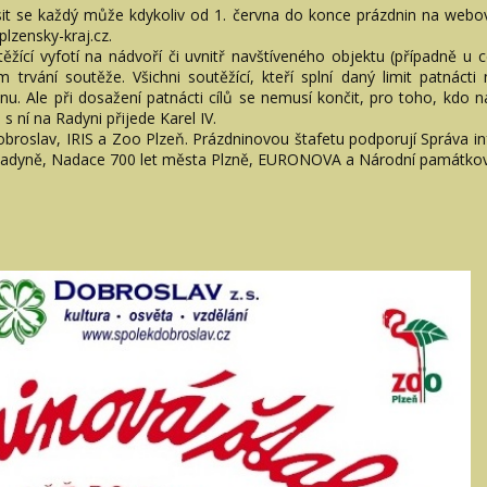
ásit se každý může kdykoliv od 1. června do konce prázdnin na web
plzensky-kraj.cz.
ěžící vyfotí na nádvoří či uvnitř navštíveného objektu (případně u c
trvání soutěže. Všichni soutěžící, kteří splní daný limit patnácti
. Ale při dosažení patnácti cílů se nemusí končit, pro toho, kdo navš
 ní na Radyni přijede Karel IV.
obroslav, IRIS a Zoo Plzeň. Prázdninovou štafetu podporují Správa i
Radyně, Nadace 700 let města Plzně, EURONOVA a Národní památkov