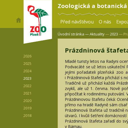
Zoologická a botanická
Před návštěvou
O nás
Expoz
Úvodní stránka —
Aktuality
—
2023
— Prá
Prázdninová štafet
2026
Mladé turisty letos na Radyni ocení 
2025
Podvacáté se už letos uskuteční 
2024
jejími pořadateli plzeňská zoo 
i Prázdninová štafeta přichází s no
2023
Tradičně už přichází každá Prázdn
2022
zvyklí, ale už 1. června. Nově po
2021
připočítat k rodinnému putování.
Prázdninovou štafetu čeká: Oceněn
2020
přímo na hradě Radyně sám císař a
2019
Prázdninová štafeta už tradičně n
útvarů. I kvůli šetření domácnost
2018
Prázdninová štafeta zařadí do svý
v Bärnau.