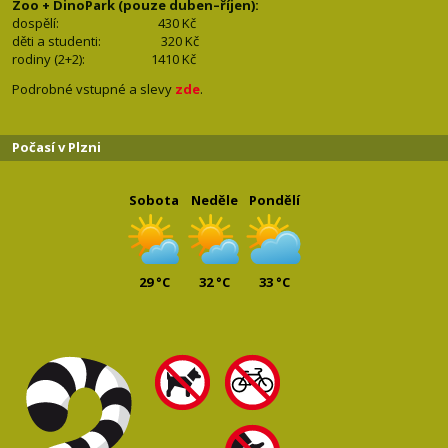
Zoo + DinoPark (pouze duben–říjen):
dospělí: 430
Kč
děti a studenti: 32
0 Kč
rodiny (2+2): 1410
Kč
Podrobné vstupné a slevy
zde
.
Počasí v Plzni
Sobota
Neděle
Pondělí
29 °C
32 °C
33 °C