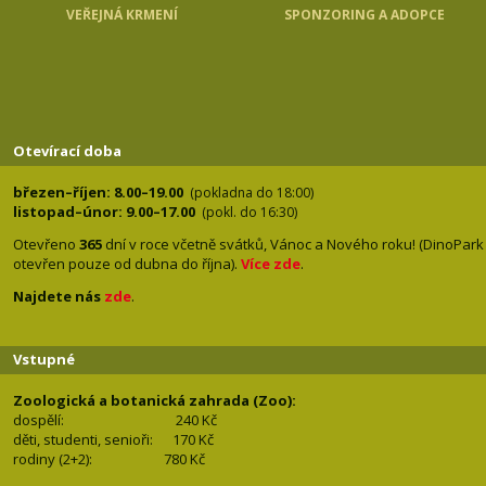
VEŘEJNÁ KRMENÍ
SPONZORING A ADOPCE
Otevírací doba
březen–říjen: 8.00–19.00
(pokladna do 18:00)
listopad–únor: 9.00–17.00
(pokl. do 16:30)
Otevřeno
365
dní v roce včetně svátků, Vánoc a Nového roku! (DinoPark
otevřen pouze od dubna do října).
Více zde
.
Najdete nás
zde
.
Vstupné
Zoologická a botanická zahrada (Zoo):
dospělí:
240 Kč
děti, studenti, senioři: 170
Kč
rodiny (2+2): 780
Kč