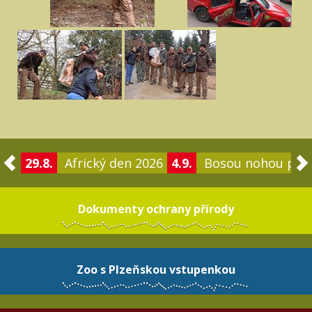
29.8.
Africký den 2026
4.9.
Bosou nohou po 
Dokumenty ochrany přírody
Zoo s Plzeňskou vstupenkou