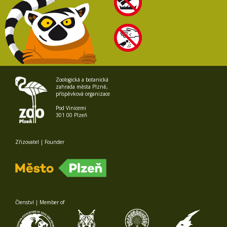
Zoologická a botanická
zahrada města Plzně,
příspěvková organizace
Pod Vinicemi
301 00 Plzeň
Zřizovatel | Founder
Členství | Member of