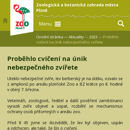
Zoologická a botanická zahrada města
Plzně
Menu
Úvodní stránka —
Aktuality
—
2023
— Proběhlo
cvičení na únik nebezpečného zvířete
Proběhlo cvičení na únik
nebezpečného zvířete
Uteklo nebezpečné zvíře, lev berberský je na útěku, ozvalo se
z amplionů po areálu plzeňské Zoo a BZ krátce po 8. hodině
v úterý 7. března.
Veterináři, zoologové, ředitel a další pověření zaměstnanci
vyrazili zvíře objevit a uspat, rozběhl se mechanismus
ochrany osob přítomných v areálu zoo.
Před 8 45 jsme se dozvěděli, že lev byl objeven, uspán
a odchycen, ale také, že šlo o cvičení.