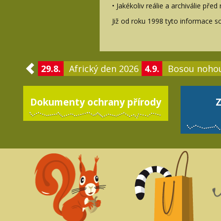
• Jakékoliv reálie a archiválie pře
Již od roku 1998 tyto informace s
29.8.
Africký den 2026
4.9.
Bosou noho
Dokumenty ochrany přírody
Z