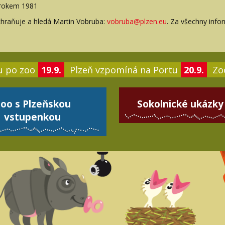
d rokem 1981
chraňuje a hledá Martin Vobruba:
vobruba@plzen.eu
. Za všechny inf
u po zoo
19.9.
Plzeň vzpomíná na Portu
20.9.
Zoo
oo s Plzeňskou
Sokolnické ukázky
vstupenkou