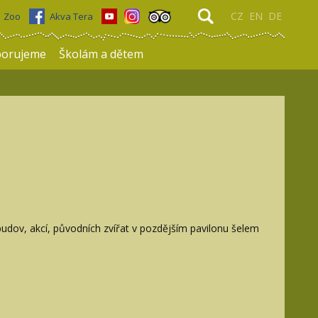
CZ
EN
DE
Zoo
Akva Tera
porujeme
Školám a dětem
budov, akcí, původních zvířat v pozdějším pavilonu šelem