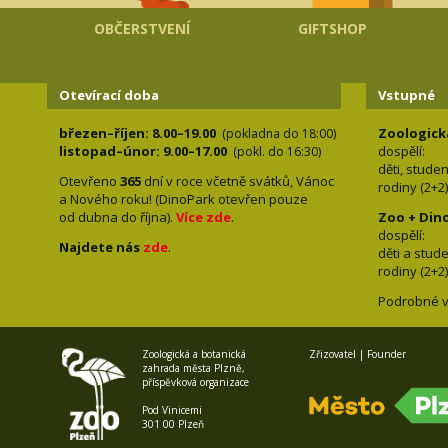
OBČERSTVENÍ
GIFTSHOP
Otevírací doba
Vstupné
březen–říjen: 8.00–19.00
Zoologick
(pokladna do 18:00)
listopad–únor: 9.00–17.00
dospělí:
(pokl. do 16:30)
děti, stude
Otevřeno
365
dní v roce včetně svátků, Vánoc
rodiny 
a Nového roku! (DinoPark otevřen pouze
od dubna do října).
Více zde
.
Zoo + Din
dospě
Najdete nás
zde
.
děti a s
rodiny 
Podrobné v
Zoologická a botanická
Zřizovatel | Founder
zahrada města Plzně,
příspěvková organizace
Pod Vinicemi
301 00 Plzeň