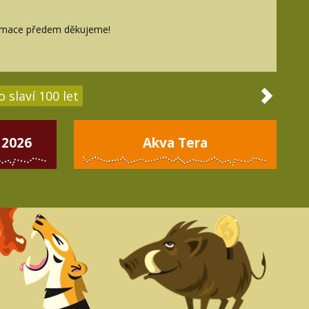
ormace předem děkujeme!
 slaví 100 let
 2026
Akva Tera