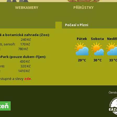
WEBKAMERY
PŘÍRŮSTKY
Počasí v Plzni
á a botanická zahrada (Zoo):
Pátek
Sobota
Nedě
240 Kč
nti, senioři: 170
Kč
(2+2): 780
Kč
oPark (pouze duben–říjen):
29 °C
30 °C
33 °
lí: 430
Kč
tudenti: 32
0 Kč
(2+2): 1410
Kč
stupné a slevy
zde
.
Členst