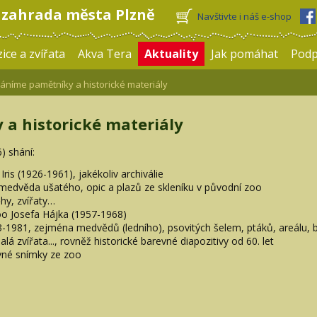
 zahrada města Plzně
Navštivte i náš e-shop
ice a zvířata
Akva Tera
Aktuality
Jak pomáhat
Pod
níme pamětníky a historické materiály
a historické materiály
) shání:
Iris (1926-1961), jakékoliv archiválie
medvěda ušatého, opic a plazů ze skleníku v původní zoo
hy, zvířaty…
oo Josefa Hájka (1957-1968)
63-1981, zejména medvědů (ledního), psovitých šelem, ptáků, areálu, 
lá zvířata..., rovněž historické barevné diapozitivy od 60. let
evné snímky ze zoo