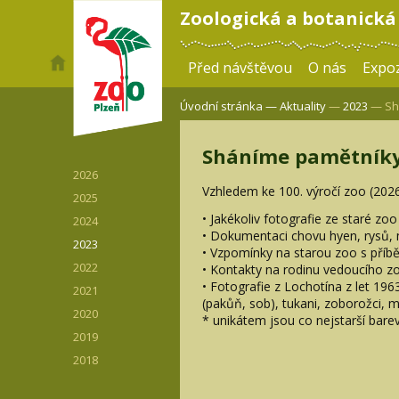
Zoologická a botanická
Před návštěvou
O nás
Expoz
Úvodní stránka —
Aktuality
—
2023
— Shá
Sháníme pamětníky 
2026
Vzhledem ke 100. výročí zoo (2026
2025
• Jakékoliv fotografie ze staré zoo 
2024
• Dokumentaci chovu hyen, rysů, 
2023
• Vzpomínky na starou zoo s příbě
2022
• Kontakty na rodinu vedoucího z
• Fotografie z Lochotína z let 19
2021
(pakůň, sob), tukani, zoborožci, ma
2020
* unikátem jsou co nejstarší bar
2019
2018