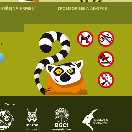
VEŘEJNÁ KRMENÍ
SPONZORING A ADOPCE
le
C
ví | Member of