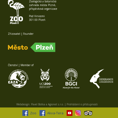
Zoologická a botanická
zahrada města Plzně,
příspěvková organizace
Pod Vinicemi
301 00 Plzeň
Zřizovatel | Founder
Členství | Member of
Webdesign:
Pavel Botka
a
Agionet s.r.o.
|
Prohlášení o přístupnosti
Zoo
Akva-Tera