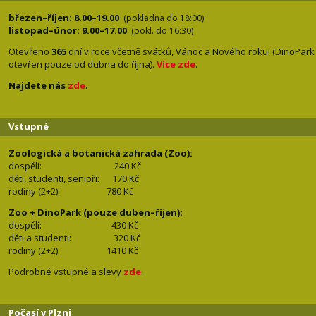
březen–říjen: 8.00–19.00
(pokladna do 18:00)
listopad–únor: 9.00–17.00
(pokl. do 16:30)
Otevřeno
365
dní v roce včetně svátků, Vánoc a Nového roku! (DinoPark
otevřen pouze od dubna do října).
Více zde
.
Najdete nás
zde
.
Vstupné
Zoologická a botanická zahrada (Zoo):
dospělí:
240 Kč
děti, studenti, senioři: 170
Kč
rodiny (2+2): 780
Kč
Zoo + DinoPark (pouze duben–říjen):
dospělí: 430
Kč
děti a studenti: 32
0 Kč
rodiny (2+2): 1410
Kč
Podrobné vstupné a slevy
zde
.
Počasí v Plzni