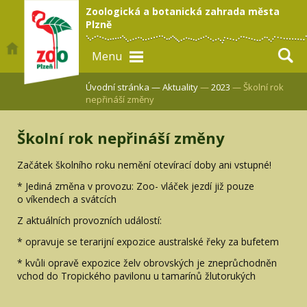
Zoologická a botanická zahrada města
Plzně
Menu
Úvodní stránka —
Aktuality
—
2023
— Školní rok
nepřináší změny
Školní rok nepřináší změny
Začátek školního roku nemění otevírací doby ani vstupné!
* Jediná změna v provozu: Zoo- vláček jezdí již pouze
o víkendech a svátcích
Z aktuálních provozních událostí:
* opravuje se terarijní expozice australské řeky za bufetem
* kvůli opravě expozice želv obrovských je zneprůchodněn
vchod do Tropického pavilonu u tamarínů žlutorukých