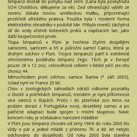
šimpanzi dostali do pohybu nad zemí. (Lana byla poskytnuta
SDH Chotěšov, děkujeme za ně). Zeď ohraničující výběh ze
severu získala novou uměleckou malbu, připomínající
prostředí afrického pralesa. Použita byla i moderní forma
elektrického ohradníku v podobě lián. Přibyla rovněž záchytná
síť do vody včetně kotevních prvků a napínacích lan, jako
další bezpečnostní prvek.
Tlupa šimpanzů v Plzni je tvořena čtyřmi dospělými
samicemi, samcem a tří a půlroční samicí Cailou, která je
druhým odchov v Plzni. Trojice šimpanzů patří k extrémně
ohroženému poddruhu šimpanz čego. Těch je v Evropě
pouze 26 v 12 zoo, celosvětově celkem v lidské péči (ex-situ
chovu) 44.
Mimochodem první odchov, samice Bamia (* září 2003),
oslaví nyní ve Francii 20 let.
Chov v zoologických zahradách odráží odborné poznatky
o životě a potřebách šimpanzů, trendem je nyní přítomnost
více samců v tlupách. Proto i do plzeňské zoo letos na
podzim dorazí z Portugalska nový, desetiletý samec a po
patřičné adaptaci bude spojen s místní skupinou. Navíc
koncem roku je očekáváno narození mláděte!
V Plzni jsou šimpanzi chováni od zimy 1964; do roku 2000 šlo
vždy o pár a jediné mládě z přelomu 70. a 80. let nebylo
odchováno do dospělosti. Od roku 2000 byla stavěna