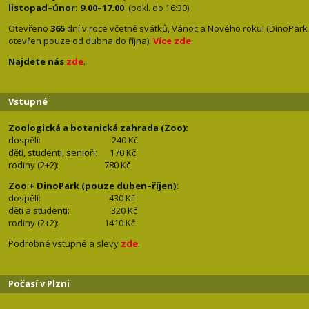
listopad–únor: 9.00–17.00
(pokl. do 16:30)
Otevřeno
365
dní v roce včetně svátků, Vánoc a Nového roku! (DinoPark
otevřen pouze od dubna do října).
Více zde
.
Najdete nás
zde
.
Vstupné
Zoologická a botanická zahrada (Zoo):
dospělí:
240 Kč
děti, studenti, senioři: 170
Kč
rodiny (2+2): 780
Kč
Zoo + DinoPark (pouze duben–říjen):
dospělí: 430
Kč
děti a studenti: 32
0 Kč
rodiny (2+2): 1410
Kč
Podrobné vstupné a slevy
zde
.
Počasí v Plzni