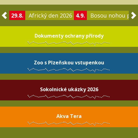
29.8.
Africký den 2026
4.9.
Bosou nohou po 
Dokumenty ochrany přírody
Zoo s Plzeňskou vstupenkou
Sokolnické ukázky 2026
Akva Tera