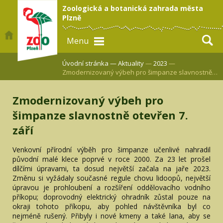
Zoologická a botanická zahrada města
Plzně
Menu
Úvodní stránka —
Aktuality
—
2023
—
Zmodernizovaný výbeh pro šimpanze slavnostně…
Zmodernizovaný výbeh pro
šimpanze slavnostně otevřen 7.
září
Venkovní přírodní výběh pro šimpanze učenlivé nahradil
původní malé klece poprvé v roce 2000. Za 23 let prošel
dílčími úpravami, ta dosud největší začala na jaře 2023.
Změnu si vyžádaly současné regule chovu lidoopů, největší
úpravou je prohloubení a rozšíření oddělovacího vodního
příkopu; doprovodný elektrický ohradník zůstal pouze na
okraji tohoto příkopu, aby pohled návštěvníka byl co
nejméně rušený. Přibyly i nové kmeny a také lana, aby se