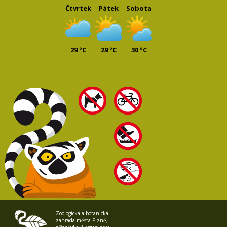
Čtvrtek
Pátek
Sobota
29 °C
29 °C
30 °C
Zoologická a botanická
zahrada města Plzně,