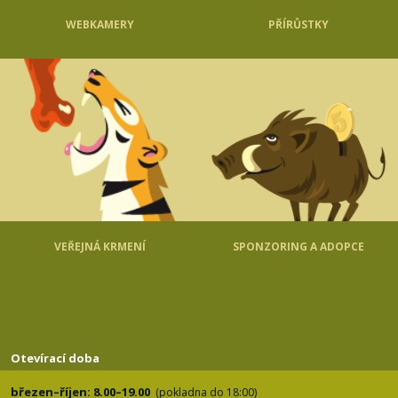
WEBKAMERY
PŘÍRŮSTKY
VEŘEJNÁ KRMENÍ
SPONZORING A ADOPCE
Otevírací doba
březen–říjen: 8.00–19.00
(pokladna do 18:00)