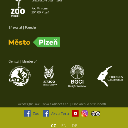
příspěvková organizace
Pod Vinicemi
301 00 Plzeň
Zřizovatel | Founder
Členství | Member of
Webdesign:
Pavel Botka
a
Agionet s.r.o.
|
Prohlášení o přístupnosti
Zoo
Akva-Tera
CZ
EN
DE