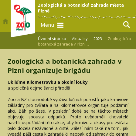
Zoologická a botanická zahrada města
Plzně
Menu
Úvodní stránka —
Aktuality
—
2023
— Zoologická a
botanická zahrada v Plzni…
Zoologická a botanická zahrada v
Plzni organizuje brigádu
Ukliďme Kilometrovku a okolní louky
a společně dejme šanci přírodě!
Zoo a BZ dlouhodobě využívá lučních porostů jako krmivové
základny pro zvířata a na Kilometrovce organizuje podzimní
akci, Běh po šesti. V poslední době se na těchto místech
objevuje spousta odpadků. Proto uvědomělí chovatelé
navrhli uspořádání této akce, aby krmivo a okusy pro zvířata
bylo docela nezávadné a čisté. Záleží nám také na tom, jak
vypadá pěší cesta k zahradě či naopak od zahrady do centra