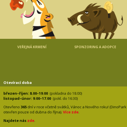
VEŘEJNÁ KRMENÍ
SPONZORING A ADOPCE
Otevírací doba
březen–říjen: 8.00–19.00
(pokladna do 18:00)
listopad–únor: 9.00–17.00
(pokl. do 16:30)
Otevřeno
365
dní v roce včetně svátků, Vánoc a Nového roku! (DinoPark
otevřen pouze od dubna do října).
Více zde
.
Najdete nás
zde
.