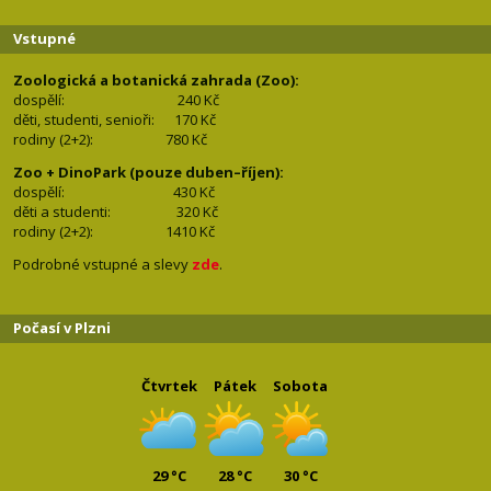
Vstupné
Zoologická a botanická zahrada (Zoo):
dospělí:
240 Kč
děti, studenti, senioři: 170
Kč
rodiny (2+2): 780
Kč
Zoo + DinoPark (pouze duben–říjen):
dospělí: 430
Kč
děti a studenti: 32
0 Kč
rodiny (2+2): 1410
Kč
Podrobné vstupné a slevy
zde
.
Počasí v Plzni
Čtvrtek
Pátek
Sobota
29 °C
28 °C
30 °C