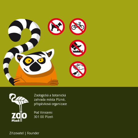
Zoologická a botanická
zahrada města Plzně,
příspěvková organizace
Pod Vinicemi
301 00 Plzeň
Zřizovatel | Founder