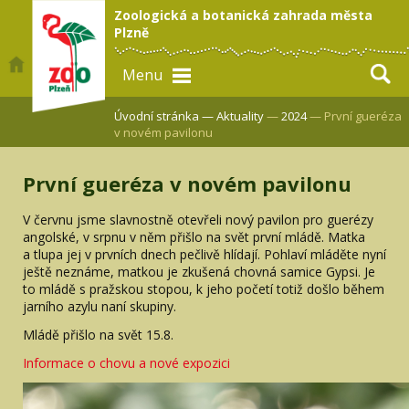
Zoologická a botanická zahrada města
Plzně
Menu
Úvodní stránka —
Aktuality
—
2024
— První gueréza
v novém pavilonu
První gueréza v novém pavilonu
V červnu jsme slavnostně otevřeli nový pavilon pro guerézy
angolské, v srpnu v něm přišlo na svět první mládě. Matka
a tlupa jej v prvních dnech pečlivě hlídají. Pohlaví mláděte nyní
ještě neznáme, matkou je zkušená chovná samice Gypsi. Je
to mládě s pražskou stopou, k jeho početí totiž došlo během
jarního azylu naní skupiny.
Mládě přišlo na svět 15.8.
Informace o chovu a nové expozici