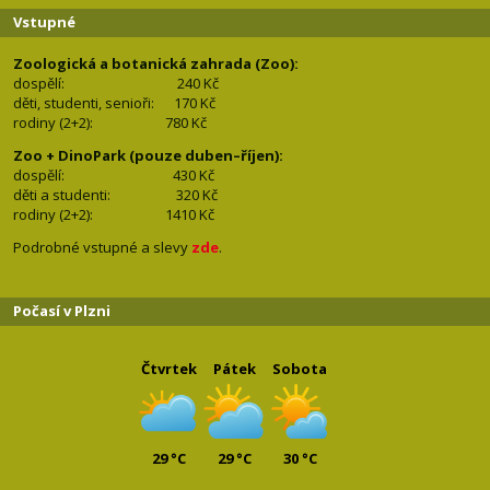
Vstupné
Zoologická a botanická zahrada (Zoo):
dospělí:
240 Kč
děti, studenti, senioři: 170
Kč
rodiny (2+2): 780
Kč
Zoo + DinoPark (pouze duben–říjen):
dospělí: 430
Kč
děti a studenti: 32
0 Kč
rodiny (2+2): 1410
Kč
Podrobné vstupné a slevy
zde
.
Počasí v Plzni
Čtvrtek
Pátek
Sobota
29 °C
29 °C
30 °C