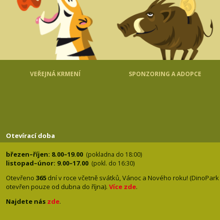
VEŘEJNÁ KRMENÍ
SPONZORING A ADOPCE
Otevírací doba
březen–říjen: 8.00–19.00
(pokladna do 18:00)
listopad–únor: 9.00–17.00
(pokl. do 16:30)
Otevřeno
365
dní v roce včetně svátků, Vánoc a Nového roku! (DinoPark
otevřen pouze od dubna do října).
Více zde
.
Najdete nás
zde
.