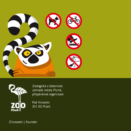
Zoologická a botanická
zahrada města Plzně,
příspěvková organizace
Pod Vinicemi
301 00 Plzeň
Zřizovatel | Founder