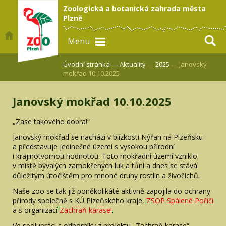
Zoologická a botanická zahrada města
Plzně
Menu
Úvodní stránka —
Aktuality
—
2025
— Janovský
mokřad 10.10.2025
Janovský mokřad 10.10.2025
„Zase takového dobra!“
Janovský mokřad se nachází v blízkosti Nýřan na Plzeňsku
a představuje jedinečné území s vysokou přírodní
i krajinotvornou hodnotou. Toto mokřadní území vzniklo
v místě bývalých zamokřených luk a tůní a dnes se stává
důležitým útočištěm pro mnohé druhy rostlin a živočichů.
Naše zoo se tak již poněkolikáté aktivně zapojila do ochrany
přirody společně s KÚ Plzeňského kraje,
ZSOP Spálené Poříčí
a s organizací
Zachraň karase!
.
Ve spolupráci s odborníky z projektu „Zachraň karase“