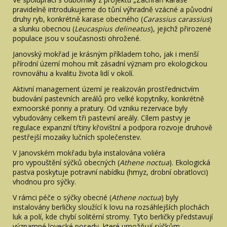
pravidelně introdukujeme do tůní výhradně vzácné a původní
druhy ryb, konkrétně karase obecného (
Carassius carassius
)
a slunku obecnou (
Leucaspius delineatus
), jejichž přirozené
populace jsou v současnosti ohrožené.
Janovský mokřad je krásným příkladem toho, jak i menší
přírodní území mohou mít zásadní význam pro ekologickou
rovnováhu a kvalitu života lidí v okolí.
Aktivní management území je realizován prostřednictvím
budování pastevních areálů pro velké kopytníky, konkrétně
exmoorské ponny a pratury. Od vzniku rezervace byly
vybudovány celkem tři pastevní areály. Cílem pastvy je
regulace expanzní třtiny křovištní a podpora rozvoje druhově
pestřejší mozaiky lučních společenstev.
V Janovském mokřadu byla instalována voliéra
pro vypouštění sýčků obecných (
Athene noctua
). Ekologická
pastva poskytuje potravní nabídku (hmyz, drobní obratlovci)
vhodnou pro sýčky.
V rámci péče o sýčky obecné (
Athene noctua
) byly
instalovány berličky sloužící k lovu na rozsáhlejších plochách
luk a polí, kde chybí solitérní stromy. Tyto berličky představují
významné lovecké posedy, které umožňují sýčkům