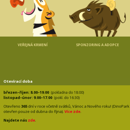
VEŘEJNÁ KRMENÍ
SPONZORING A ADOPCE
Otevírací doba
březen–říjen: 8.00–19.00
(pokladna do 18:00)
listopad–únor: 9.00–17.00
(pokl. do 16:30)
Otevřeno
365
dní v roce včetně svátků, Vánoc a Nového roku! (DinoPark
otevřen pouze od dubna do října).
Více zde
.
Najdete nás
zde
.