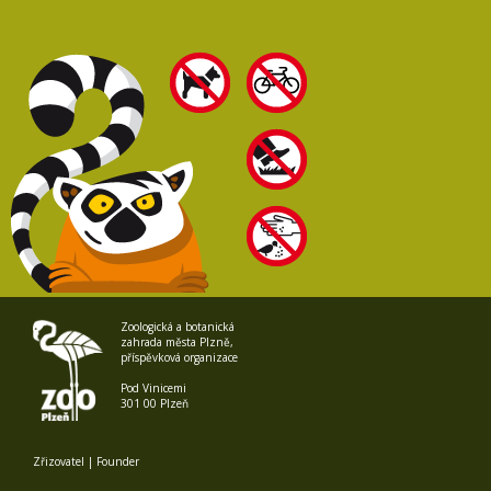
Zoologická a botanická
zahrada města Plzně,
příspěvková organizace
Pod Vinicemi
301 00 Plzeň
Zřizovatel | Founder