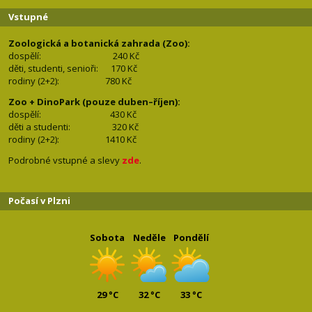
Vstupné
Zoologická a botanická zahrada (Zoo):
dospělí:
240 Kč
děti, studenti, senioři: 170
Kč
rodiny (2+2): 780
Kč
Zoo + DinoPark (pouze duben–říjen):
dospělí: 430
Kč
děti a studenti: 32
0 Kč
rodiny (2+2): 1410
Kč
Podrobné vstupné a slevy
zde
.
Počasí v Plzni
Sobota
Neděle
Pondělí
29 °C
32 °C
33 °C