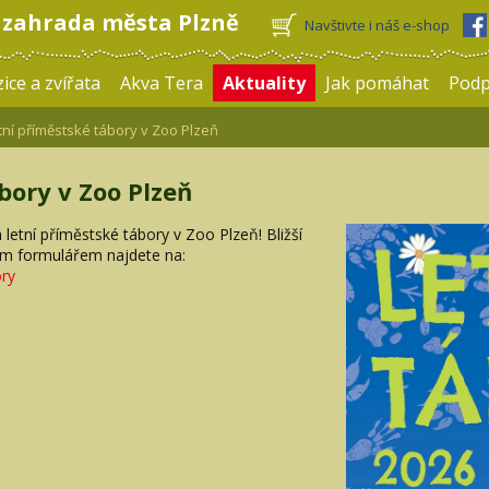
 zahrada města Plzně
Navštivte i náš e-shop
ice a zvířata
Akva Tera
Aktuality
Jak pomáhat
Pod
ní příměstské tábory v Zoo Plzeň
bory v Zoo Plzeň
 letní příměstské tábory v Zoo Plzeň! Bližší
ím formulářem najdete na:
ory