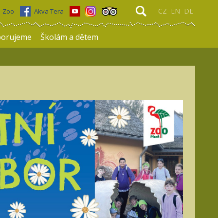
CZ
EN
DE
Zoo
Akva Tera
porujeme
Školám a dětem