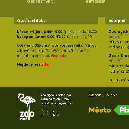
OBČERSTVENÍ
GIFTSHOP
Otevírací doba
Vstupné
březen–říjen: 8.00–19.00
Zoologick
(pokladna do 18:00)
listopad–únor: 9.00–17.00
dospělí:
(pokl. do 16:30)
děti, stude
Otevřeno
365
dní v roce včetně svátků, Vánoc
rodiny 
a Nového roku! (DinoPark otevřen pouze
od dubna do října).
Více zde
.
Zoo + Din
dospě
Najdete nás
zde
.
děti a s
rodiny 
Podrobné v
Zoologická a botanická
Zřizovatel | Founder
zahrada města Plzně,
příspěvková organizace
Pod Vinicemi
301 00 Plzeň