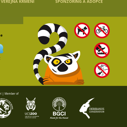
VEŘEJNÁ KRMENÍ
SPONZORING A ADOPCE
le
C
ví | Member of