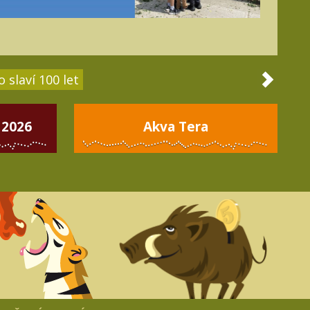
 slaví 100 let
 2026
Akva Tera