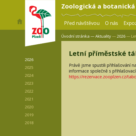
Zoologická a botanická
Před návštěvou
O nás
Expoz
Úvodní stránka —
Aktuality
—
2026
— Let
Letní příměstské tá
2026
Právě jsme spustili přihlašování na
2025
informace společně s přihlašovac
2024
https://rezervace.zooplzen.cz/tab
2023
2022
2021
2020
2019
2018