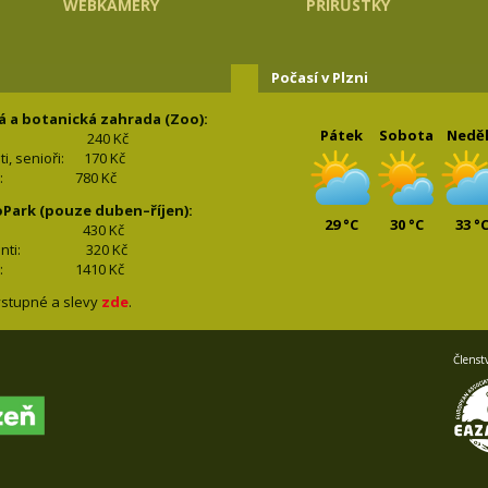
WEBKAMERY
PŘÍRŮSTKY
Počasí v Plzni
á a botanická zahrada (Zoo):
Pátek
Sobota
Nedě
240 Kč
nti, senioři: 170
Kč
(2+2): 780
Kč
oPark (pouze duben–říjen):
29 °C
30 °C
33 °
lí: 430
Kč
tudenti: 32
0 Kč
(2+2): 1410
Kč
stupné a slevy
zde
.
Členst