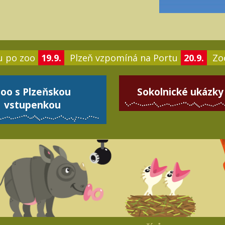
u po zoo
19.9.
Plzeň vzpomíná na Portu
20.9.
Zoo
oo s Plzeňskou
Sokolnické ukázky
vstupenkou