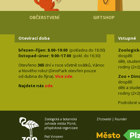
OBČERSTVENÍ
GIFTSHOP
Otevírací doba
Vstupné
březen–říjen: 8.00–19.00
Zoologick
(pokladna do 18:00)
listopad–únor: 9.00–17.00
dospělí:
(pokl. do 16:30)
děti, stude
Otevřeno
365
dní v roce včetně svátků, Vánoc
rodiny 
a Nového roku! (DinoPark otevřen pouze
od dubna do října).
Více zde
.
Zoo + Din
dospě
Najdete nás
zde
.
děti a s
rodiny 
Podrobné v
Zoologická a botanická
Zřizovatel | Founder
zahrada města Plzně,
příspěvková organizace
Pod Vinicemi