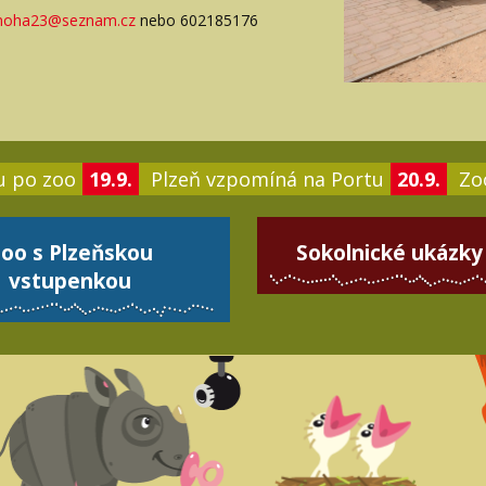
noha23@seznam.cz
nebo 602185176
u po zoo
19.9.
Plzeň vzpomíná na Portu
20.9.
Zoo
oo s Plzeňskou
Sokolnické ukázky
vstupenkou