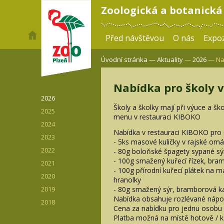
Zoologická a botanická
Před návštěvou
O nás
Expoz
Úvodní stránka —
Aktuality
—
2026
— Nab
Nabídka pro školy 
2026
Školy a školky mají při výuce a šk
2025
menu v restauraci KIBOKO
2024
Nabídka v restauraci KIBOKO pro š
2023
- 5ks masové kuličky v rajské omá
2022
- 80g boloňské špagety sypané s
- 100g smažený kuřecí řízek, bra
2021
- 100g přírodní kuřecí plátek na 
2020
hranolky
- 80g smažený sýr, bramborová ka
2019
Nabídka obsahuje rozlévané nápoj
2018
Cena za nabídku pro jednu osobu /
Platba možná na místě hotově / k