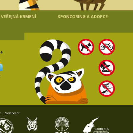
VEŘEJNÁ KRMENÍ
SPONZORING A ADOPCE
le
C
ví | Member of