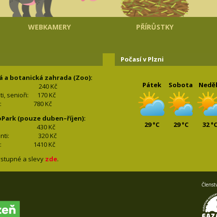
WEBKAMERY
PŘÍRŮSTKY
Počasí v Plzni
á a botanická zahrada (Zoo):
Pátek
Sobota
Nedě
240 Kč
nti, senioři: 170
Kč
(2+2): 780
Kč
oPark (pouze duben–říjen):
29 °C
29 °C
32 °
lí: 430
Kč
tudenti: 32
0 Kč
(2+2): 1410
Kč
stupné a slevy
zde
.
Členst