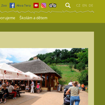
CZ
EN
DE
Zoo
Akva Tera
porujeme
Školám a dětem