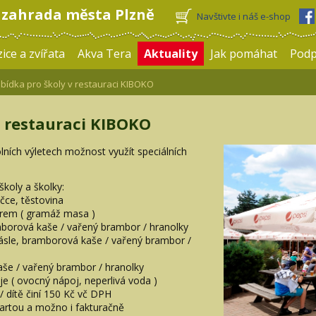
 zahrada města Plzně
Navštivte i náš e-shop
ice a zvířata
Akva Tera
Aktuality
Jak pomáhat
Pod
ídka pro školy v restauraci KIBOKO
v restauraci KIBOKO
olních výletech možnost využít speciálních
koly a školky:
čce, těstovina
ýrem ( gramáž masa )
mborová kaše / vařený brambor / hranolky
másle, bramborová kaše / vařený brambor /
še / vařený brambor / hranolky
e ( ovocný nápoj, neperlivá voda )
 dítě činí 150 Kč vč DPH
artou a možno i fakturačně