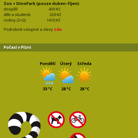
Zoo + DinoPark (pouze duben–říjen):
dospělí: 430
Kč
děti a studenti: 32
0 Kč
rodiny (2+2): 1410
Kč
Podrobné vstupné a slevy
zde
.
Počasí v Plzni
Pondělí
Úterý
Středa
33 °C
28 °C
28 °C