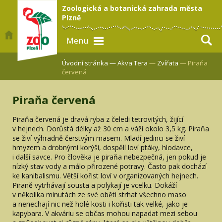
Zoologická a botanická zahrada města
Plzně
Menu
Úvodní stránka —
Akva Tera
—
Zvířata
— Piraňa
červená
Piraňa červená
Piraňa červená je dravá ryba z čeledi tetrovitých, žijící
v hejnech. Dorůstá délky až 30 cm a váží okolo 3,5 kg. Piraňa
se živí výhradně čerstvým masem. Mladí jedinci se živí
hmyzem a drobnými korýši, dospělí loví ptáky, hlodavce,
i další savce. Pro člověka je piraňa nebezpečná, jen pokud je
nízký stav vody a málo přirozené potravy. Často pak dochází
ke kanibalismu. Větší kořist loví v organizovaných hejnech.
Piraně vytrhávají sousta a polykají je vcelku. Dokáží
v několika minutách ze své oběti strhat všechno maso
a nenechají nic než holé kosti i kořisti tak velké, jako je
kapybara. V akváriu se občas mohou napadat mezi sebou