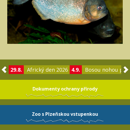
29.8.
Africký den 2026
4.9.
Bosou nohou po 
Dokumenty ochrany přírody
Zoo s Plzeňskou vstupenkou