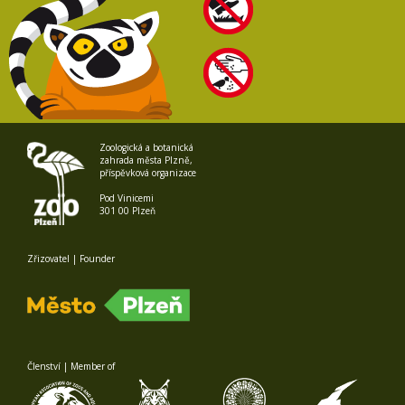
Zoologická a botanická
zahrada města Plzně,
příspěvková organizace
Pod Vinicemi
301 00 Plzeň
Zřizovatel | Founder
Členství | Member of