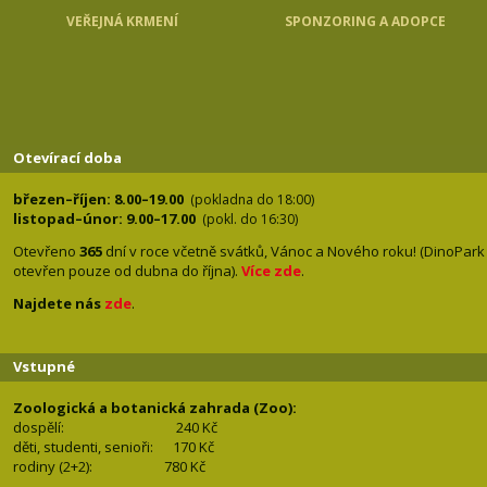
VEŘEJNÁ KRMENÍ
SPONZORING A ADOPCE
Otevírací doba
březen–říjen: 8.00–19.00
(pokladna do 18:00)
listopad–únor: 9.00–17.00
(pokl. do 16:30)
Otevřeno
365
dní v roce včetně svátků, Vánoc a Nového roku! (DinoPark
otevřen pouze od dubna do října).
Více zde
.
Najdete nás
zde
.
Vstupné
Zoologická a botanická zahrada (Zoo):
dospělí:
240 Kč
děti, studenti, senioři: 170
Kč
rodiny (2+2): 780
Kč