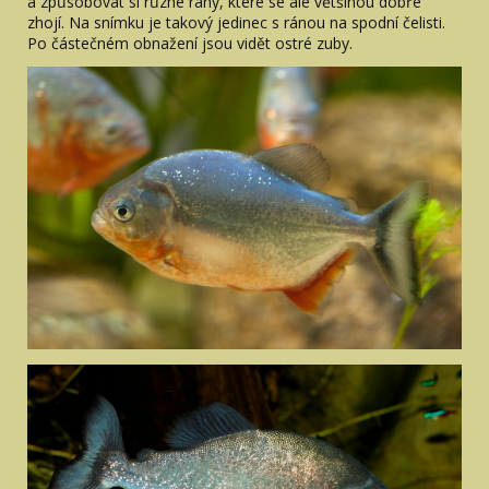
a způsobovat si různé rány, které se ale většinou dobře
zhojí. Na snímku je takový jedinec s ránou na spodní čelisti.
Po částečném obnažení jsou vidět ostré zuby.