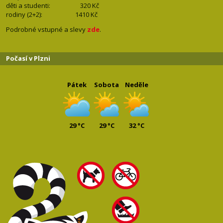
děti a studenti: 32
0 Kč
rodiny (2+2): 1410
Kč
Podrobné vstupné a slevy
zde
.
Počasí v Plzni
Pátek
Sobota
Neděle
29 °C
29 °C
32 °C