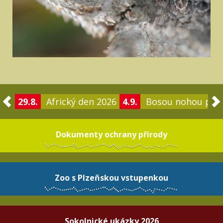
29.8.
Africký den 2026
4.9.
Bosou nohou po 
Dokumenty ochrany přírody
Zoo s Plzeňskou vstupenkou
Sokolnické ukázky 2026