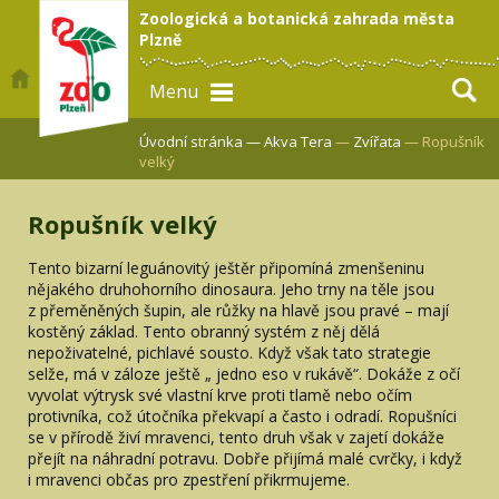
Zoologická a botanická zahrada města
Plzně
Menu
Úvodní stránka —
Akva Tera
—
Zvířata
— Ropušník
velký
Ropušník velký
Tento bizarní leguánovitý ještěr připomíná zmenšeninu
nějakého druhohorního dinosaura. Jeho trny na těle jsou
z přeměněných šupin, ale růžky na hlavě jsou pravé – mají
kostěný základ. Tento obranný systém z něj dělá
nepoživatelné, pichlavé sousto. Když však tato strategie
selže, má v záloze ještě „ jedno eso v rukávě“. Dokáže z očí
vyvolat výtrysk své vlastní krve proti tlamě nebo očím
protivníka, což útočníka překvapí a často i odradí. Ropušníci
se v přírodě živí mravenci, tento druh však v zajetí dokáže
přejít na náhradní potravu. Dobře přijímá malé cvrčky, i když
i mravenci občas pro zpestření přikrmujeme.