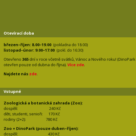
Otevírací doba
březen–říjen: 8.00–19.00
(pokladna do 18:00)
listopad–únor: 9.00–17.00
(pokl. do 16:30)
Otevřeno
365
dní v roce včetně svátků, Vánoc a Nového roku! (DinoPark
otevřen pouze od dubna do října).
Více zde
.
Najdete nás
zde
.
Vstupné
Zoologická a botanická zahrada (Zoo):
dospělí:
240 Kč
děti, studenti, senioři: 170
Kč
rodiny (2+2): 780
Kč
Zoo + DinoPark (pouze duben–říjen):
dospělí: 430
Kč