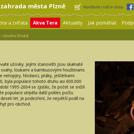
 zahrada města Plzně
Navštivte i náš e-shop
ice a zvířata
Akva Tera
Aktuality
Jak pomáhat
Podp
 Užovka čínská
até užovky. Jejími stanovišti jsou skalnaté
i svahy, loukami a bambusovými houštinami.
se netopýry, hlodavci, ptáky, ještěrkami
0, byla populace tohoto druhu asi 600.000
obí 1995-2004 se zjistilo, že počet se snížil
že populace utrpěla další pokles počtu
seti let. Je podezření, že největší podíl na
hyt pro obchod.