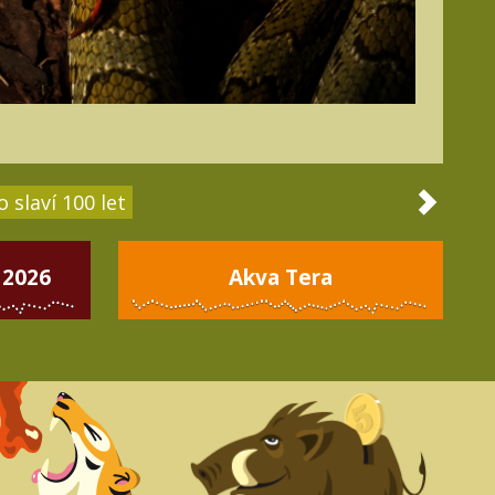
 slaví 100 let
 2026
Akva Tera