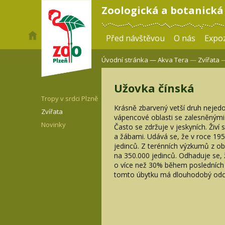
Zoologická a botanická
Před návštěvou
O nás
Expoz
Úvodní stránka —
Akva Tera
—
Zvířata
—
Užovka čínská
Tropy v srdci Plzně
Krásně zbarvený vetší druh nejedov
Zvířata
vápencové oblasti se zalesněným
Novinky
Často se zdržuje v jeskyních. Živí 
a žábami. Udává se, že v roce 195
jedinců. Z terénních výzkumů z obd
na 350.000 jedinců. Odhaduje se, 
o více než 30% během posledních de
tomto úbytku má dlouhodobý odc