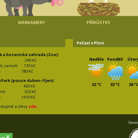
WEBKAMERY
PŘÍRŮSTKY
Počasí v Plzni
á a botanická zahrada (Zoo):
Neděle
Pondělí
Úter
240 Kč
nti, senioři: 170
Kč
(2+2): 780
Kč
oPark (pouze duben–říjen):
32 °C
33 °C
28 °
lí: 430
Kč
tudenti: 32
0 Kč
(2+2): 1410
Kč
stupné a slevy
zde
.
Členst