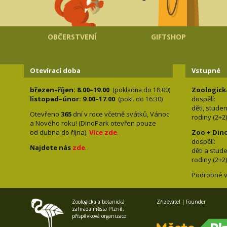
OBČERSTVENÍ
GIFTSHOP
Otevírací doba
Vstupné
březen–říjen: 8.00–19.00
Zoologick
(pokladna do 18:00)
listopad–únor: 9.00–17.00
dospělí:
(pokl. do 16:30)
děti, stude
Otevřeno
365
dní v roce včetně svátků, Vánoc
rodiny 
a Nového roku! (DinoPark otevřen pouze
od dubna do října).
Více zde
.
Zoo + Din
dospě
Najdete nás
zde
.
děti a s
rodiny 
Podrobné v
Zoologická a botanická
Zřizovatel | Founder
zahrada města Plzně,
příspěvková organizace