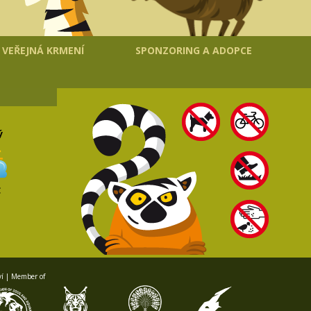
VEŘEJNÁ KRMENÍ
SPONZORING A ADOPCE
ý
C
ví | Member of