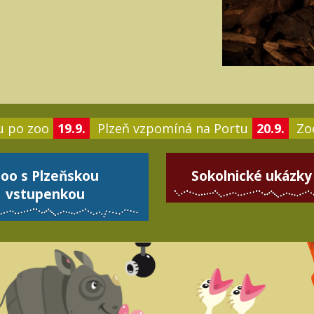
u po zoo
19.9.
Plzeň vzpomíná na Portu
20.9.
Zoo
oo s Plzeňskou
Sokolnické ukázky
vstupenkou