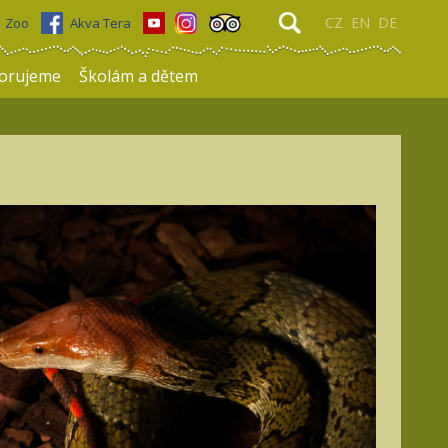
CZ
EN
DE
Zoo
Akva Tera
orujeme
Školám a dětem