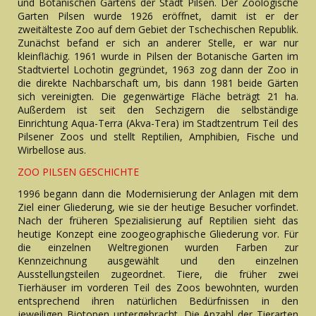
und Botanischen Gartens der Stadt Pilsen. Der Zoologische
Garten Pilsen wurde 1926 eröffnet, damit ist er der
zweitälteste Zoo auf dem Gebiet der Tschechischen Republik.
Zunächst befand er sich an anderer Stelle, er war nur
kleinflächig. 1961 wurde in Pilsen der Botanische Garten im
Stadtviertel Lochotin gegründet, 1963 zog dann der Zoo in
die direkte Nachbarschaft um, bis dann 1981 beide Gärten
sich vereinigten. Die gegenwärtige Fläche beträgt 21 ha.
Außerdem ist seit den Sechzigern die selbständige
Einrichtung Aqua-Terra (Akva-Tera) im Stadtzentrum Teil des
Pilsener Zoos und stellt Reptilien, Amphibien, Fische und
Wirbellose aus.
ZOO PILSEN GESCHICHTE
1996 begann dann die Modernisierung der Anlagen mit dem
Ziel einer Gliederung, wie sie der heutige Besucher vorfindet.
Nach der früheren Spezialisierung auf Reptilien sieht das
heutige Konzept eine zoogeographische Gliederung vor. Für
die einzelnen Weltregionen wurden Farben zur
Kennzeichnung ausgewählt und den einzelnen
Ausstellungsteilen zugeordnet. Tiere, die früher zwei
Tierhäuser im vorderen Teil des Zoos bewohnten, wurden
entsprechend ihren natürlichen Bedürfnissen in den
jeweiligen Biotopen untergebracht. Die Anzahl der Tierarten