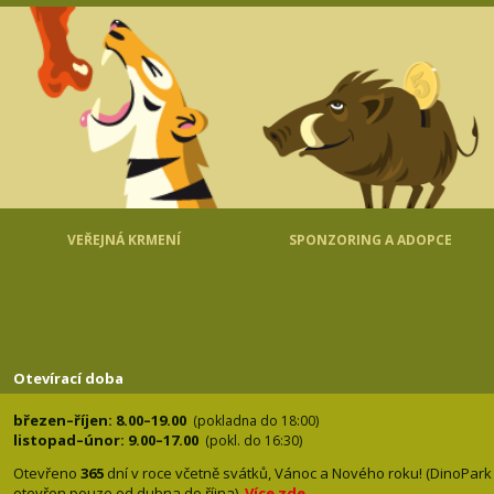
VEŘEJNÁ KRMENÍ
SPONZORING A ADOPCE
Otevírací doba
březen–říjen: 8.00–19.00
(pokladna do 18:00)
listopad–únor: 9.00–17.00
(pokl. do 16:30)
Otevřeno
365
dní v roce včetně svátků, Vánoc a Nového roku! (DinoPark
otevřen pouze od dubna do října).
Více zde
.