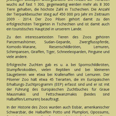
wuchs auf fast 1 300, gegenwärtig werden mehr als 8 300
Tiere gehalten, die höchste Zahl in Tschechien. Die Anzahl
der Tierparkbesucher stieg auf 450 000 pro Jahr im Zeitraum
2009 - 2014. Der Zoo Pilsen gehört damit zu den
erfolgreichsten Tiergärten in Tschechien und ist damit auch
ein touristisches Hauptziel in unserem Lande.
Zu den interessantesten Tieren des Zoos gehören
Panzernashörner, Sudan-Geparde, Zwergflusspferde,
Komodo-Warane, Riesenschildkröten, Lemuren,
Schimpansen, Giraffen, Tiger, Schneeleoparden, Pinguine und
viele andere.
Erfolgreiche Zuchten gab es u. a. bei Spornschildkröten,
Stumpfkrokodilen, vielen Reptilien und bei kleineren
Säugetieren wie etwa bei Krallenaffen und Lemuren. Der
Pilsener Zoo hält etwa 45 Tierarten, die im Europäischen
Erhaltungs-Zuchtprogramm (EEP) erfasst sind und er ist mit
der Führung des Europäischen Zuchtbuches für Graue
Mausmakis und Fettschwanzmakis (beides sind
Halbaffen/Lemuren) beauftragt.
In der Historie des Zoos wurden auch Eisbär, amerikanischer
Schwarzbär, die Halbaffen Potto und Plumplori, Opossums,