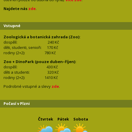
Najdete nás
zde
.
Vstupné
Zoologická a botanická zahrada (Zoo):
dospělí:
240 Kč
děti, studenti, senioři: 170
Kč
rodiny (2+2): 780
Kč
Zoo + DinoPark (pouze duben–říjen):
dospělí: 430
Kč
děti a studenti: 32
0 Kč
rodiny (2+2): 1410
Kč
Podrobné vstupné a slevy
zde
.
Počasí v Plzni
Čtvrtek
Pátek
Sobota