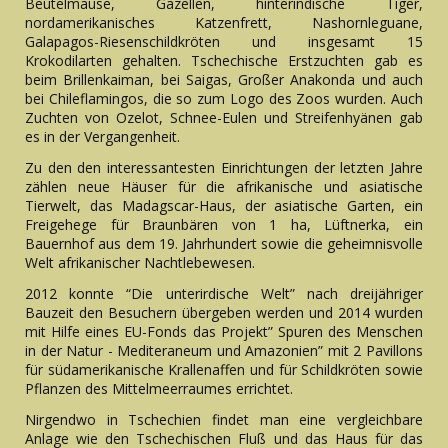
Beutelmäuse, Gazellen, hinterindische Tiger,
nordamerikanisches Katzenfrett, Nashornleguane,
Galapagos-Riesenschildkröten und insgesamt 15
Krokodilarten gehalten. Tschechische Erstzuchten gab es
beim Brillenkaiman, bei Saigas, Großer Anakonda und auch
bei Chileflamingos, die so zum Logo des Zoos wurden. Auch
Zuchten von Ozelot, Schnee-Eulen und Streifenhyänen gab
es in der Vergangenheit.
Zu den den interessantesten Einrichtungen der letzten Jahre
zählen neue Häuser für die afrikanische und asiatische
Tierwelt, das Madagscar-Haus, der asiatische Garten, ein
Freigehege für Braunbären von 1 ha, Lüftnerka, ein
Bauernhof aus dem 19. Jahrhundert sowie die geheimnisvolle
Welt afrikanischer Nachtlebewesen.
2012 konnte “Die unterirdische Welt” nach dreijähriger
Bauzeit den Besuchern übergeben werden und 2014 wurden
mit Hilfe eines EU-Fonds das Projekt” Spuren des Menschen
in der Natur - Mediteraneum und Amazonien” mit 2 Pavillons
für südamerikanische Krallenaffen und für Schildkröten sowie
Pflanzen des Mittelmeerraumes errichtet.
Nirgendwo in Tschechien findet man eine vergleichbare
Anlage wie den Tschechischen Fluß und das Haus für das