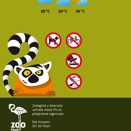
29 °C
29 °C
30 °C
Zoologická a botanická
zahrada města Plzně,
příspěvková organizace
Pod Vinicemi
301 00 Plzeň