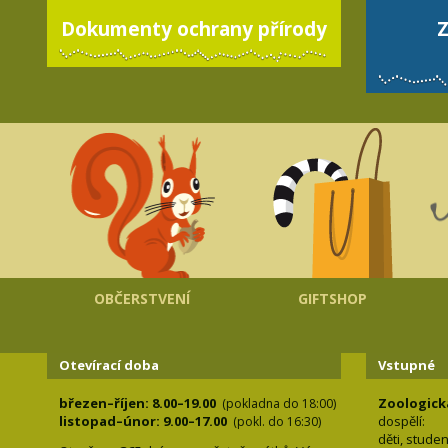
Dokumenty ochrany přírody
Z
OBČERSTVENÍ
GIFTSHOP
Otevírací doba
Vstupné
březen–říjen: 8.00–19.00
Zoologick
(pokladna do 18:00)
listopad–únor: 9.00–17.00
dospělí:
(pokl. do 16:30)
děti, stude