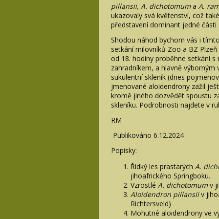
pillansii, A. dichotomum
a
A. ra
ukazovaly svá květenství, což ta
představení dominant jedné části 
Shodou náhod bychom vás i tímto 
setkání milovníků Zoo a BZ Plzeň 
od 18. hodiny proběhne setkání s
zahradníkem, a hlavně výborným v
sukulentní skleník (dnes pojmenov
jmenované aloidendrony zažil ješt
kromě jiného dozvědět spoustu zaj
skleníku. Podrobnosti najdete v rub
RM
Publikováno 6.12.2024
Popisky:
Řídký les prastarých
A. dic
jihoafrického Springboku.
Vzrostlé
A. dichotomum
v j
Aloidendron pillansii
v jih
Richtersveld)
Mohutné aloidendrony ve vý