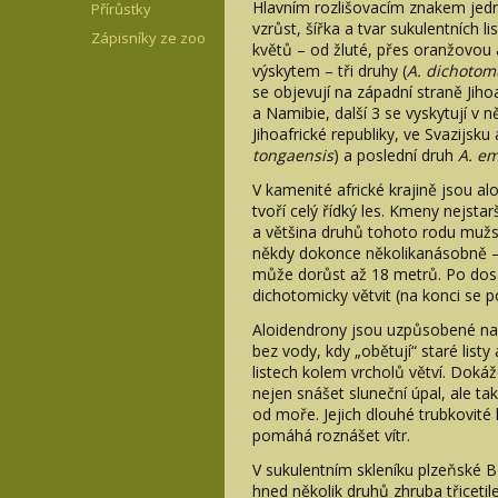
Hlavním rozlišovacím znakem jed
Přírůstky
vzrůst, šířka a tvar sukulentních l
Zápisníky ze zoo
květů – od žluté, přes oranžovou a
výskytem – tři druhy (
A. dichoto
se objevují na západní straně Jiho
a Namibie, další 3 se vyskytují v n
Jihoafrické republiky, ve Svazijsk
tongaensis
) a poslední druh
A. e
V kamenité africké krajině jsou 
tvoří celý řídký les. Kmeny nejst
a většina druhů tohoto rodu mužs
někdy dokonce několikanásobně 
může dorůst až 18 metrů. Po dosa
dichotomicky větvit (na konci se p
Aloidendrony jsou uzpůsobené na
bez vody, kdy „obětují“ staré list
listech kolem vrcholů větví. Dokáž
nejen snášet sluneční úpal, ale ta
od moře. Jejich dlouhé trubkovité 
pomáhá roznášet vítr.
V sukulentním skleníku plzeňské B
hned několik druhů zhruba třiceti