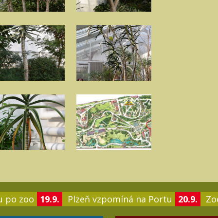
u po zoo
19.9.
Plzeň vzpomíná na Portu
20.9.
Zoo