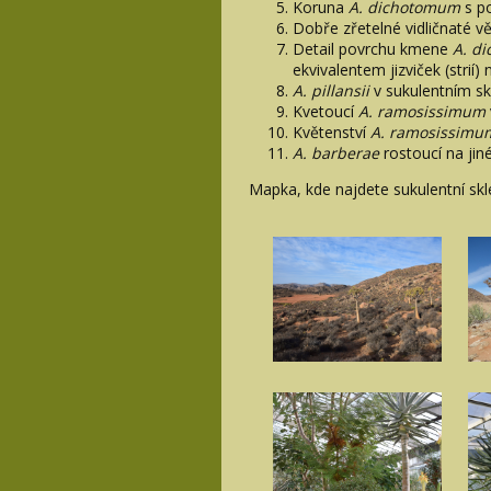
Koruna
A. dichotomum
s p
Dobře zřetelné vidličnaté v
Detail povrchu kmene
A. d
ekvivalentem jizviček (strií) 
A. pillansii
v sukulentním s
Kvetoucí
A. ramosissimum
Květenství
A. ramosissimu
A. barberae
rostoucí na jin
Mapka, kde najdete sukulentní skl