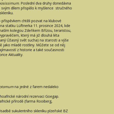
mosissimum
. Poslední dva druhy donedávna
ké svým dílem přispělo k myšlence stručného
skleníku.
příspěvkem chtěli pozvat na klubové
na statku Lüftnerka 11. prosince 2024, kde
 naším kolegou Zdeňkem Břízou, teraristou,
ypravěčem, který má již dlouhá léta
aný Úžasný svět sucha) na starosti a výše
ě jako mladé rostliny. Můžete se od něj
ímavostí z historie a také současnosti
rice Aktuality.
hotomum
na jedné z farem nedaleko
ihoafrické národní rezervaci Goegap.
oafrické přírodě (farma Rooiberg,
sadbě sukulentního skleníku plzeňské BZ