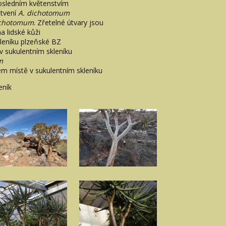
osledním květenstvím
ětvení
A. dichotomum
ichotomum
. Zřetelné útvary jsou
na lidské kůži
kleníku plzeňské BZ
v sukulentním skleníku
m
ém místě v sukulentním skleníku
eník