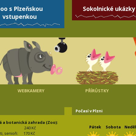
oo s Plzeňskou
Sokolnické ukázky
vstupenkou
WEBKAMERY
PŘÍRŮSTKY
Počasí v Plzni
á a botanická zahrada (Zoo):
Pátek
Sobota
Nedě
240 Kč
nti, senioři: 170
Kč