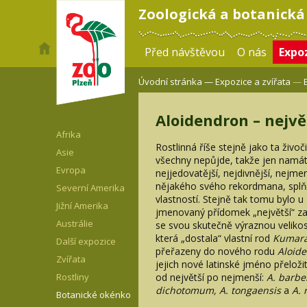
Zoologická a botanická
Před návštěvou
O nás
Expoz
Úvodní stránka —
Expozice a zvířata
—
Aloidendron – největ
Afrika
Rostlinná říše stejně jako ta živ
Asie
všechny nepůjde, takže jen namátko
Evropa
nejjedovatější, nejdivnější, nejmen
nějakého svého rekordmana, splň
Severní Amerika
vlastností. Stejně tak tomu bylo 
Jižní Amerika
jmenovaný přídomek „největší“ za
Austrálie
se svou skutečně výraznou veliko
která „dostala“ vlastní rod
Kumara
Další expozice
přeřazeny do nového rodu
Aloid
Zvířata
jejich nové latinské jméno přeloži
od největší po nejmenší:
A. barber
Rostliny
dichotomum, A. tongaensis
a
A.
Botanické okénko