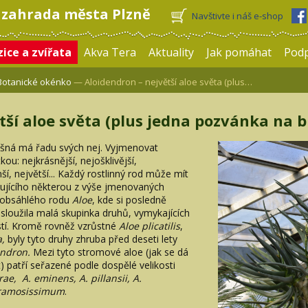
 zahrada města Plzně
Navštivte i náš e-shop
ice a zvířata
Akva Tera
Aktuality
Jak pomáhat
Pod
Botanické okénko
— Aloidendron – největší aloe světa (plus…
ší aloe světa (plus jedna pozvánka na blí
očišná má řadu svých nej. Vyjmenovat
u: nejkrásnější, nejošklivější,
ší, největší... Každý rostlinný rod může mít
ujícího některou z výše jmenovaných
u obsáhlého rodu
Aloe
, kde si posledně
sloužila malá skupinka druhů, vymykajících
stí. Kromě rovněž vzrůstné
Aloe plicatilis
,
,
byly tyto druhy zhruba před deseti lety
endron.
Mezi tyto stromové aloe (jak se dá
t) patří seřazené podle dospělé velikosti
ae, A. eminens, A. pillansii, A.
ramosissimum
.