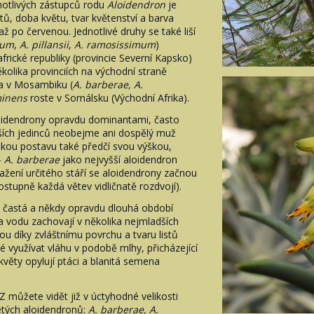
notlivých zástupců rodu
Aloidendron
je
istů, doba květu, tvar květenství a barva
ž po červenou. Jednotlivé druhy se také liší
mum
,
A. pillansii
,
A. ramosissimum
)
africké republiky (provincie Severní Kapsko)
ěkolika provinciích na východní straně
u a v Mosambiku (
A. barberae, A.
minens
roste v Somálsku (Východní Afrika).
aloidendrony opravdu dominantami, často
arších jedinců neobejme ani dospělý muž
kou postavu také předčí svou výškou,
–
A. barberae
jako nejvyšší aloidendron
žení určitého stáří se aloidendrony začnou
ostupně každá větev vidličnatě rozdvojí).
 častá a někdy opravdu dlouhá období
y a vodu zachovají v několika nejmladších
ou díky zvláštnímu povrchu a tvaru listů
ké využívat vláhu v podobě mlhy, přicházející
květy opylují ptáci a blanitá semena
Z můžete vidět již v úctyhodné velikosti
letých aloidendronů:
A. barberae, A.