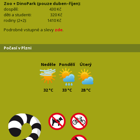
Zoo + DinoPark (pouze duben–říjen):
dospělí: 430
Kč
děti a studenti: 32
0 Kč
rodiny (2+2): 1410
Kč
Podrobné vstupné a slevy
zde
.
Počasí v Plzni
Neděle
Pondělí
Úterý
32 °C
33 °C
28 °C