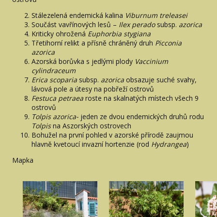
Stálezelená endemická kalina
Viburnum treleasei
Součást vavřínových lesů –
Ilex perado
subsp.
azorica
Kriticky ohrožená
Euphorbia stygiana
Třetihorní relikt a přísně chráněný druh
Picconia
azorica
Azorská borůvka s jedlými plody
Vaccinium
cylindraceum
Erica scoparia
subsp.
azorica
obsazuje suché svahy,
lávová pole a útesy na pobřeží ostrovů
Festuca petraea
roste na skalnatých místech všech 9
ostrovů
Tolpis azorica-
jeden ze dvou endemických druhů rodu
Tolpis
na Aszorských ostrovech
Bohužel na první pohled v azorské přírodě zaujmou
hlavně kvetoucí invazní hortenzie (rod
Hydrangea
)
Mapka