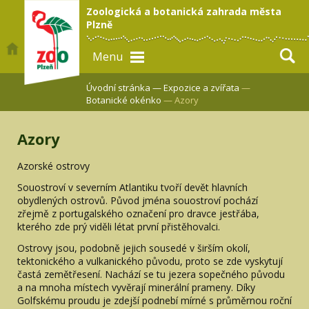
Zoologická a botanická zahrada města
Plzně
Menu
Úvodní stránka —
Expozice a zvířata
—
Botanické okénko
— Azory
Azory
Azorské ostrovy
Souostroví v severním Atlantiku tvoří devět hlavních
obydlených ostrovů. Původ jména souostroví pochází
zřejmě z portugalského označení pro dravce jestřába,
kterého zde prý viděli létat první přistěhovalci.
Ostrovy jsou, podobně jejich sousedé v širším okolí,
tektonického a vulkanického původu, proto se zde vyskytují
častá zemětřesení. Nachází se tu jezera sopečného původu
a na mnoha místech vyvěrají minerální prameny. Díky
Golfskému proudu je zdejší podnebí mírné s průměrnou roční