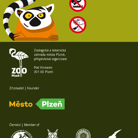
Zoologická a botanická
zahrada města Plzně,
příspěvková organizace
Pod Vinicemi
301 00 Plzeň
Zřizovatel | Founder
Členství | Member of