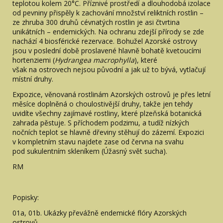
teplotou kolem 20°C. Příznivé prostředí a dlouhodobá izolace
od pevniny přispěly k zachování množství reliktních rostlin –
ze zhruba 300 druhů cévnatých rostlin je asi čtvrtina
unikátních – endemických. Na ochranu zdejší přírody se zde
nachází 4 biosférické rezervace. Bohužel Azorské ostrovy
jsou v poslední době proslavené hlavně bohatě kvetoucími
hortenziemi (
Hydrangea macrophylla
), které
však na ostrovech nejsou původní a jak už to bývá, vytlačují
místní druhy.
Expozice, věnovaná rostlinám Azorských ostrovů je přes letní
měsíce doplněná o choulostivější druhy, takže jen tehdy
uvidíte všechny zajímavé rostliny, které plzeňská botanická
zahrada pěstuje. S příchodem podzimu, a tudíž nízkých
nočních teplot se hlavně dřeviny stěhují do zázemí. Expozici
v kompletním stavu najdete zase od června na svahu
pod sukulentním skleníkem (Úžasný svět sucha).
RM
Popisky:
01a, 01b. Ukázky převážně endemické flóry Azorských
ostrovů