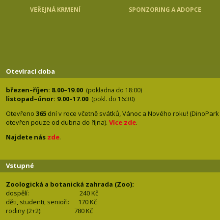
VEŘEJNÁ KRMENÍ
SPONZORING A ADOPCE
Otevírací doba
březen–říjen: 8.00–19.00
(pokladna do 18:00)
listopad–únor: 9.00–17.00
(pokl. do 16:30)
Otevřeno
365
dní v roce včetně svátků, Vánoc a Nového roku! (DinoPark
otevřen pouze od dubna do října).
Více zde
.
Najdete nás
zde
.
Vstupné
Zoologická a botanická zahrada (Zoo):
dospělí:
240 Kč
děti, studenti, senioři: 170
Kč
rodiny (2+2): 780
Kč