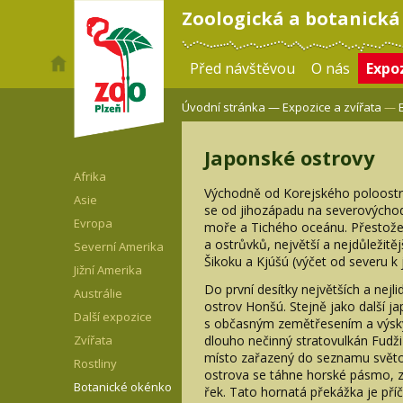
Zoologická a botanická
Před návštěvou
O nás
Expoz
Úvodní stránka —
Expozice a zvířata
—
Japonské ostrovy
Afrika
Východně od Korejského poloostr
Asie
se od jihozápadu na severovýchod
Evropa
moře a Tichého oceánu. Přestože 
a ostrůvků, největší a nejdůležitě
Severní Amerika
Šikoku a Kjúšú (výčet od severu k j
Jižní Amerika
Do první desítky největších a nejl
Austrálie
ostrov Honšú. Stejně jako další ja
Další expozice
s občasným zemětřesením a výsky
dlouho nečinný stratovulkán Fudž
Zvířata
místo zařazený do seznamu světo
Rostliny
ostrova se táhne horské pásmo, z
Botanické okénko
řek. Tato hornatá překážka je příč