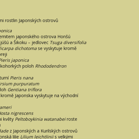
mi rostlin Japonských ostrovů
ponica
emitem japonského ostrova Honšú
júšú a Šikoku – jedlovec
Tsuga diversifolia
licarpa dichotoma
se vyskytuje kromě
reji
Pieris japonica
sokohorkých poloh
Rhododendron
turní
Pieris nana
irsium purpuratum
oloh
Gentiana triflora
kromě Japonska vyskytuje na východní
ameri
osta nigrescens
mi květy
Peltoboykinia watanabei
roste
ú
idade
z Japonských a Kurilských ostrovů
nská lilie
Lilium leichtlinii
s velkými