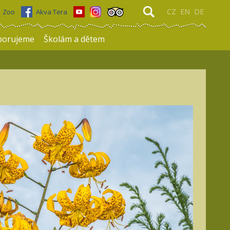
CZ
EN
DE
Zoo
Akva Tera
porujeme
Školám a dětem