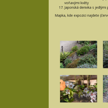
voňavými květy
Japonská denivka s jedlými
Mapka, kde expozici najdete (čer