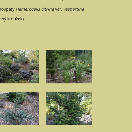
 poupaty
Hemerocalis citrina
var.
vespertina
vený kroužek)