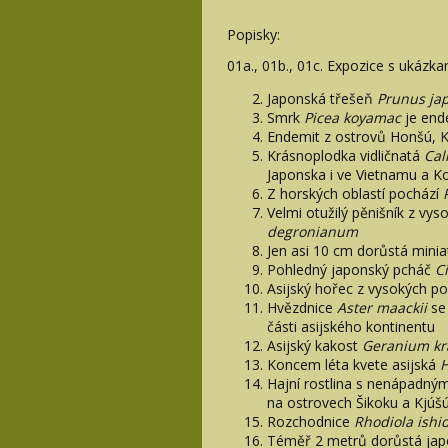
Popisky:
01a., 01b., 01c. Expozice s ukázka
Japonská třešeň
Prunus ja
Smrk
Picea koyamac
je end
Endemit z ostrovů Honšú, K
Krásnoplodka vidličnatá
Cal
Japonska i ve Vietnamu a Ko
Z horských oblastí pochází
Velmi otužilý pěnišník z vy
degronianum
Jen asi 10 cm dorůstá minia
Pohledný japonský pcháč
C
Asijský hořec z vysokých p
Hvězdnice
Aster maackii
se 
části asijského kontinentu
Asijský kakost
Geranium kr
Koncem léta kvete asijská
H
Hajní rostlina s nenápadný
na ostrovech Šikoku a Kjúš
Rozchodnice
Rhodiola ish
Téměř 2 metrů dorůstá japo