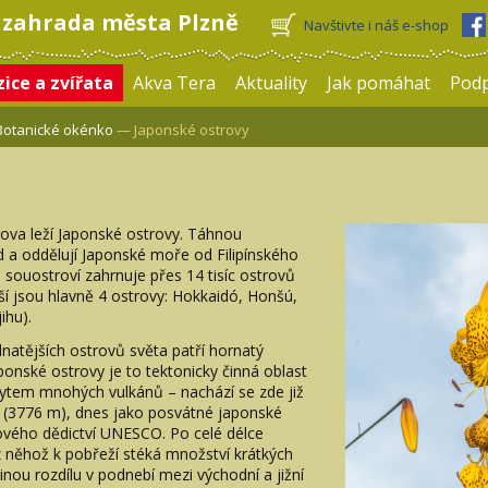
 zahrada města Plzně
Navštivte i náš e-shop
ice a zvířata
Akva Tera
Aktuality
Jak pomáhat
Pod
Botanické okénko
— Japonské ostrovy
ova leží Japonské ostrovy. Táhnou
 a oddělují Japonské moře od Filipínského
souostroví zahrnuje přes 14 tisíc ostrovů
jší jsou hlavně 4 ostrovy: Hokkaidó, Honšú,
ihu).
idnatějších ostrovů světa patří hornatý
ponské ostrovy je to tektonicky činná oblast
tem mnohých vulkánů – nachází se zde již
i (3776 m), dnes jako posvátné japonské
vého dědictví UNESCO. Po celé délce
 něhož k pobřeží stéká množství krátkých
inou rozdílu v podnebí mezi východní a jižní