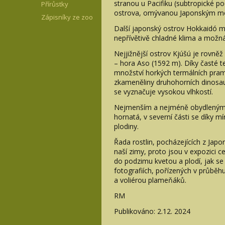
stranou u Pacifiku (subtropické p
Přírůstky
ostrova, omývanou Japonským mo
Zápisníky ze zoo
Další japonský ostrov Hokkaidó m
nepřívětivě chladné klima a možná 
Nejjižnější ostrov Kjúšú je rovněž
– hora Aso (1592 m). Díky časté te
množství horkých termálních pra
zkameněliny druhohorních dinosau
se vyznačuje vysokou vlhkostí.
Nejmenším a nejméně obydleným os
hornatá, v severní části se díky
plodiny.
Řada rostlin, pocházejících z Ja
naší zimy, proto jsou v expozici c
do podzimu kvetou a plodí, jak se
fotografiích, pořízených v průběh
a voliérou plameňáků.
RM
Publikováno: 2.12. 2024