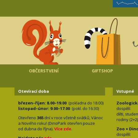
OBČERSTVENÍ
GIFTSHOP
Otevírací doba
Vstupné
březen–říjen: 8.00–19.00
Zoologick
(pokladna do 18:00)
listopad–únor: 9.00–17.00
dospělí:
(pokl. do 16:30)
děti, stude
Otevřeno
365
dní v roce včetně svátků, Vánoc
rodiny 
a Nového roku! (DinoPark otevřen pouze
od dubna do října).
Více zde
.
Zoo + Din
dospě