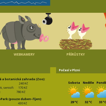
WEBKAMERY
PŘÍRŮSTKY
Počasí v Plzni
á a botanická zahrada (Zoo):
Sobota
Neděle
Pondě
240 Kč
nti, senioři: 170
Kč
(2+2): 780
Kč
oPark (pouze duben–říjen):
29 °C
32 °C
33 °
lí: 430
Kč