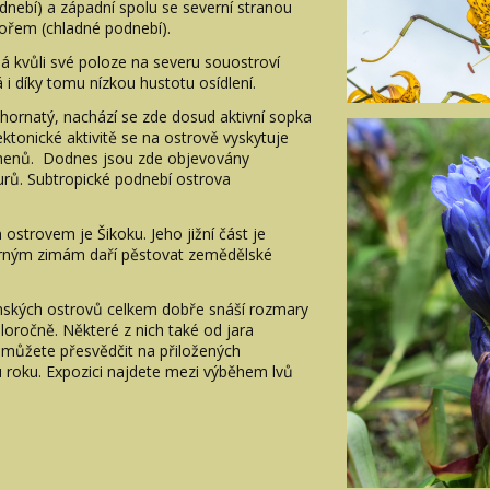
odnebí) a západní spolu se severní stranou
řem (chladné podnebí).
á kvůli své poloze na severu souostroví
i díky tomu nízkou hustotu osídlení.
 hornatý, nachází se zde dosud aktivní sopka
ktonické aktivitě se na ostrově vyskytuje
menů. Dodnes jsou zde objevovány
rů. Subtropické podnebí ostrova
trovem je Šikoku. Jeho jižní část je
 mírným zimám daří pěstovat zemědělské
ponských ostrovů celkem dobře snáší rozmary
eloročně. Některé z nich také od jara
 můžete přesvědčit na přiložených
u roku. Expozici najdete mezi výběhem lvů