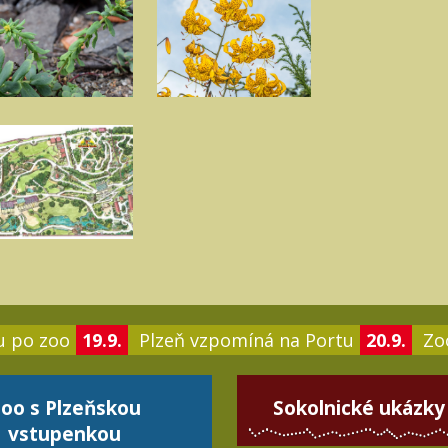
u po zoo
19.9.
Plzeň vzpomíná na Portu
20.9.
Zoo
oo s Plzeňskou
Sokolnické ukázky
vstupenkou