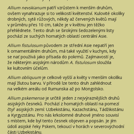
Allium nevskianum
patří vzrůstem k menším druhům,
ovšem vynahrazuje si to velikostí květenství. Kulovité okolíky
drobných, sytě růžových, někdy až červených květů mají
v průměru přes 10 cm, takže je v květnu jen těžko
přehlédnete. Tento druh se širokými šedozelenými listy
pochází ze suchých hornatých oblastí centrální Asie.
Allium fistulosum
původem ze střední Asie nepatří jen
k ornamentálním druhům, má také využití v kuchyni, kdy
se nať používá jako přísada do pokrmů. Zajímavostí je,
že některým asijským národům
A. fistulosum
sloužila
ke kultovním účelům.
Allium obliquum
je celkově vyšší a květy v menším okolíku
mají žlutou barvu. V přírodě lze tento druh zahlédnout
na velkém areálu od Rumunska až po Mongolsko.
Allium pskemense
je určitě jeden z nejvýraznějších druhů
asijských česneků. Pochází z hornatých oblastí na pomezí
čtyř asijských zemí: Uzbekistánu, Kazachstánu, Tádžikistánu
a Kyrgyzstánu. Pro nás krkolomné druhové jméno souvisí
s místem, kde byl tento česnek objeven a popsán. Je jím
údolí asijské řeky Pskem, tekoucí v horách v severovýchodní
části Uzbekistánu.