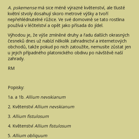
A. pskemense
má sice méně výrazné květenství, ale tlusté
květní stvoly dosahují skoro metrové výšky a tvoří
nepřehlédnutelné růžice. Ve své domovině se tato rostlina
používá v léčitelství a opět jako přísada do jídel.
Výhodou je, že výše zmíněné druhy a řadu dalších okrasných
česneků dnes už nabízí několik zahradnictví a internetových
obchodů, takže pokud po nich zatoužíte, nemusíte zůstat jen
u jejich případného platonického obdivu po návštěvě naší
zahrady.
RM
Popisky:
1a. a 1b.
Allium nevskianum
2. Květenství
Allium nevskianum
3.
Allium fistulosum
4. Květenství
Allium fistulosum
5.
Allium obliquum