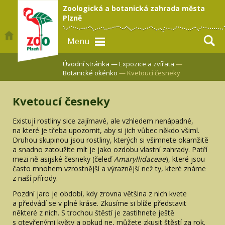
Zoologická a botanická zahrada města
Plzně
Menu
Úvodní stránka —
Expozice a zvířata
—
Botanické okénko
— Kvetoucí česneky
Kvetoucí česneky
Existují rostliny sice zajímavé, ale vzhledem nenápadné,
na které je třeba upozornit, aby si jich vůbec někdo všiml.
Druhou skupinou jsou rostliny, kterých si všimnete okamžitě
a snadno zatoužíte mít je jako ozdobu vlastní zahrady. Patří
mezi ně asijské česneky (čeleď
Amaryllidaceae
), které jsou
často mnohem vzrostnější a výraznější než ty, které známe
z naší přírody.
Pozdní jaro je období, kdy zrovna většina z nich kvete
a předvádí se v plné kráse. Zkusíme si blíže představit
některé z nich. S trochou štěstí je zastihnete ještě
s otevřenými květy a pokud ne, můžete zkusit štěstí za rok.