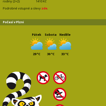
rodiny (2+2): 1410
Kč
Podrobné vstupné a slevy
zde
.
Počasí v Plzni
Pátek
Sobota
Neděle
29 °C
30 °C
33 °C