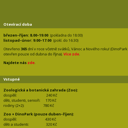
Otevírací doba
březen–říjen: 8.00–19.00
(pokladna do 18:00)
listopad–únor: 9.00–17.00
(pokl. do 16:30)
Otevřeno
365
dní v roce včetně svátků, Vánoc a Nového roku! (DinoPark
otevřen pouze od dubna do října).
Více zde
.
Najdete nás
zde
.
Vstupné
Zoologická a botanická zahrada (Zoo):
dospělí:
240 Kč
děti, studenti, senioři: 170
Kč
rodiny (2+2): 780
Kč
Zoo + DinoPark (pouze duben–říjen):
dospělí: 430
Kč
děti a studenti: 32
0 Kč