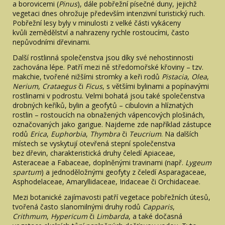
a borovicemi (
Pinus
), dále pobřežní písečné duny, jejichž
vegetaci dnes ohrožuje především intenzivní turistický ruch.
Pobřežní lesy byly v minulosti z velké části vykáceny
kvůli zemědělství a nahrazeny rychle rostoucími, často
nepůvodními dřevinami.
Další rostlinná společenstva jsou díky své nehostinnosti
zachována lépe. Patří mezi ně středomořské křoviny – tzv.
makchie, tvořené nižšími stromky a keři rodů
Pistacia
,
Olea
,
Nerium
,
Crataegus
či
Ficus
, s většími bylinami a popínavými
rostlinami v podrostu. Velmi bohatá jsou také společenstva
drobných keříků, bylin a geofytů – cibulovin a hlíznatých
rostlin – rostoucích na obnažených vápencových plošinách,
označovaných jako garigue. Najdeme zde například zástupce
rodů
Erica
,
Euphorbia
,
Thymbra
či
Teucrium
. Na dalších
místech se vyskytují otevřená stepní společenstva
bez dřevin, charakteristická druhy čeledí Apiaceae,
Asteraceae a Fabaceae, doplněnými travinami (např.
Lygeum
spartum
) a jednoděložnými geofyty z čeledí Asparagaceae,
Asphodelaceae, Amaryllidaceae, Iridaceae či Orchidaceae.
Mezi botanické zajímavosti patří vegetace pobřežních útesů,
tvořená často slanomilnými druhy rodů
Capparis
,
Crithmum
,
Hypericum
či
Limbarda
, a také dočasná