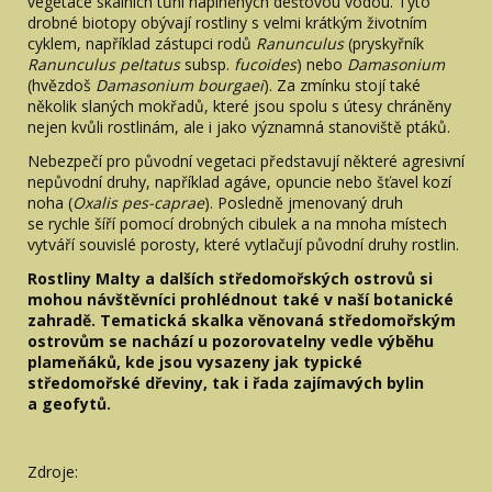
vegetace skalních tůní naplněných dešťovou vodou. Tyto
drobné biotopy obývají rostliny s velmi krátkým životním
cyklem, například zástupci rodů
Ranunculus
(pryskyřník
Ranunculus peltatus
subsp.
fucoides
) nebo
Damasonium
(hvězdoš
Damasonium bourgaei
). Za zmínku stojí také
několik slaných mokřadů, které jsou spolu s útesy chráněny
nejen kvůli rostlinám, ale i jako významná stanoviště ptáků.
Nebezpečí pro původní vegetaci představují některé agresivní
nepůvodní druhy, například agáve, opuncie nebo šťavel kozí
noha (
Oxalis pes-caprae
). Posledně jmenovaný druh
se rychle šíří pomocí drobných cibulek a na mnoha místech
vytváří souvislé porosty, které vytlačují původní druhy rostlin.
Rostliny Malty a dalších středomořských ostrovů si
mohou návštěvníci prohlédnout také v naší botanické
zahradě. Tematická skalka věnovaná středomořským
ostrovům se nachází u pozorovatelny vedle výběhu
plameňáků, kde jsou vysazeny jak typické
středomořské dřeviny, tak i řada zajímavých bylin
a geofytů.
Zdroje: