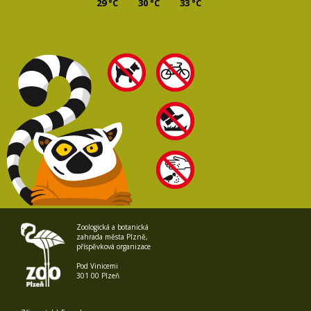
29 °C
30 °C
33 °C
Zoologická a botanická
zahrada města Plzně,
příspěvková organizace
Pod Vinicemi
301 00 Plzeň