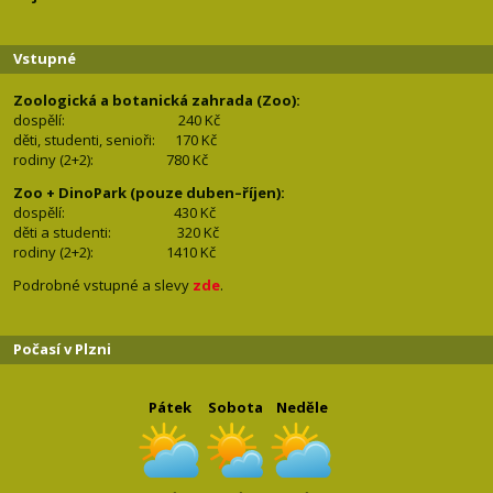
Vstupné
Zoologická a botanická zahrada (Zoo):
dospělí:
240 Kč
děti, studenti, senioři: 170
Kč
rodiny (2+2): 780
Kč
Zoo + DinoPark (pouze duben–říjen):
dospělí: 430
Kč
děti a studenti: 32
0 Kč
rodiny (2+2): 1410
Kč
Podrobné vstupné a slevy
zde
.
Počasí v Plzni
Pátek
Sobota
Neděle