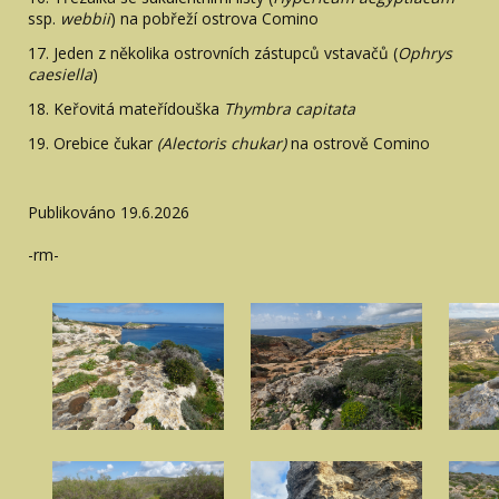
ssp.
webbii
) na pobřeží ostrova Comino
17. Jeden z několika ostrovních zástupců vstavačů (
Ophrys
caesiella
)
18. Keřovitá mateřídouška
Thymbra capitata
19. Orebice čukar
(Alectoris chukar)
na ostrově Comino
Publikováno 19.6.2026
-rm-