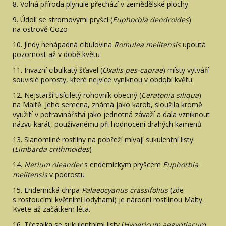
8. Volná příroda plynule přechází v zemědělské plochy
9. Údolí se stromovými pryšci (
Euphorbia dendroides
)
na ostrově Gozo
10. Jindy nenápadná cibulovina
Romulea melitensis
upoutá
pozornost až v době květu
11. Invazní cibulkatý šťavel (
Oxalis pes-caprae
) místy vytváří
souvislé porosty, které nejvíce vyniknou v období květu
12. Nejstarší tisíciletý rohovník obecný (
Ceratonia siliqua
)
na Maltě. Jeho semena, známá jako karob, sloužila kromě
využití v potravinářství jako jednotná závaží a dala vzniknout
názvu karát, používanému při hodnocení drahých kamenů
13. Slanomilné rostliny na pobřeží mívají sukulentní listy
(
Limbarda crithmoides
)
14.
Nerium oleander
s endemickým pryšcem
Euphorbia
melitensis
v podrostu
15. Endemická chrpa
Palaeocyanus crassifolius
(zde
s rostoucími květními lodyhami) je národní rostlinou Malty.
Kvete až začátkem léta.
16. Třezalka se sukulentními listy (
Hypericum aegyptiacum