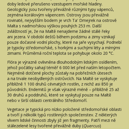
doby ledové přerušeno vzestupem mořské hladiny.
Geologicky jsou tvořeny převážně různými typy vápenců,
zejména korálovým vápencem. Ostrovy jsou převážně
rovinaté, nejvyšším bodem je vrch Ta' Dmejrek na ostrově
Malta s nadmořskou výškou pouhých 253 m. Další
zvláštností je, že na Maltě nenajdeme žádné stálé řeky
ani jezera. V období dešťů během podzimu a zimy vznikají
pouze dočasné vodní plochy, které na jaře vysychají. Podnebí
je typicky středomořské, s horkými a suchými léty a mírnými
zimami. Průměrná roční teplota se pohybuje okolo 20 °C.
Flóra je výrazně ovlivněna dlouhodobým lidským osídlením,
jehož počátky sahají téměř 6 000 let před naším letopočtem.
Nejméně dotčené plochy zůstaly na pobřežních útesech
a na trvale neobydlených ostrůvcích. Na Maltě se vyskytuje
přibližně 1 100 druhů cévnatých rostlin, z nichž asi 850 je
původních. Endemitů je však výrazně méně – přibližně 25 až
30 druhů a poddruhů, které se vyskytují pouze na Maltě
nebo v širší oblasti centrálního Středomoří.
Vegetace je typická pro nízko položené středomořské oblasti
a tvoří ji několik typů rostlinných společenstev. Z některých
vlivem lidské činnosti zbyly již jen fragmenty. Patří mezi ně
stálezelené lesy tvořené převážně duby (
Quercus
)