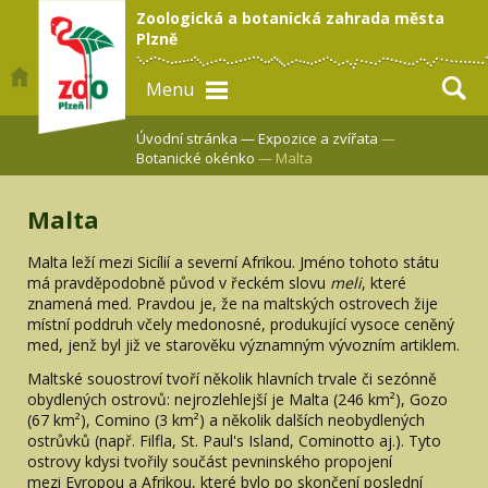
Zoologická a botanická zahrada města
Plzně
Menu
Úvodní stránka —
Expozice a zvířata
—
Botanické okénko
— Malta
Malta
Malta leží mezi Sicílií a severní Afrikou. Jméno tohoto státu
má pravděpodobně původ v řeckém slovu
meli
, které
znamená med. Pravdou je, že na maltských ostrovech žije
místní poddruh včely medonosné, produkující vysoce ceněný
med, jenž byl již ve starověku významným vývozním artiklem.
Maltské souostroví tvoří několik hlavních trvale či sezónně
obydlených ostrovů: nejrozlehlejší je Malta (246 km²), Gozo
(67 km²), Comino (3 km²) a několik dalších neobydlených
ostrůvků (např. Filfla, St. Paul's Island, Cominotto aj.). Tyto
ostrovy kdysi tvořily součást pevninského propojení
mezi Evropou a Afrikou, které bylo po skončení poslední