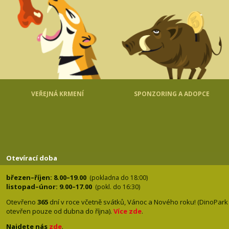
VEŘEJNÁ KRMENÍ
SPONZORING A ADOPCE
Otevírací doba
březen–říjen: 8.00–19.00
(pokladna do 18:00)
listopad–únor: 9.00–17.00
(pokl. do 16:30)
Otevřeno
365
dní v roce včetně svátků, Vánoc a Nového roku! (DinoPark
otevřen pouze od dubna do října).
Více zde
.
Najdete nás
zde
.