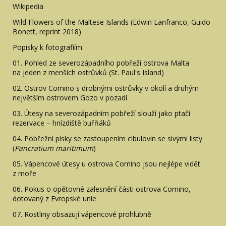
Wikipedia
Wild Flowers of the Maltese Islands (Edwin Lanfranco, Guido
Bonett, reprint 2018)
Popisky k fotografiím:
01. Pohled ze severozápadního pobřeží ostrova Malta
na jeden z menších ostrůvků (St. Paul's Island)
02. Ostrov Comino s drobnými ostrůvky v okolí a druhým
největším ostrovem Gozo v pozadí
03. Útesy na severozápadním pobřeží slouží jako ptačí
rezervace – hnízdiště buřňáků
04. Pobřežní písky se zastoupením cibulovin se sivými listy
(
Pancratium maritimum
)
05. Vápencové útesy u ostrova Comino jsou nejlépe vidět
z moře
06. Pokus o opětovné zalesnění části ostrova Comino,
dotovaný z Evropské unie
07. Rostliny obsazují vápencové prohlubně